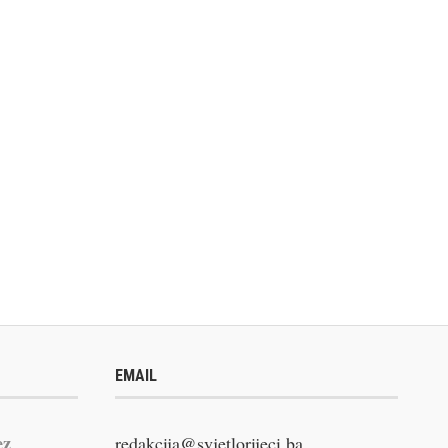
EMAIL
ez
redakcija@svjetlorijeci.ba