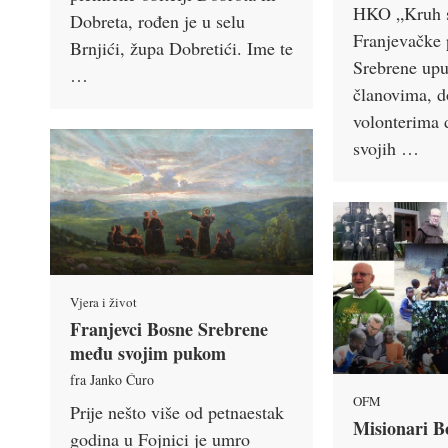
HKO „Kruh s
Dobreta, rođen je u selu
Franjevačke 
Brnjići, župa Dobretići. Ime te
Srebrene upu
…
članovima, d
volonterima 
svojih …
Vjera i život
Franjevci Bosne Srebrene
među svojim pukom
fra Janko Ćuro
OFM
Prije nešto više od petnaestak
Misionari B
godina u Fojnici je umro