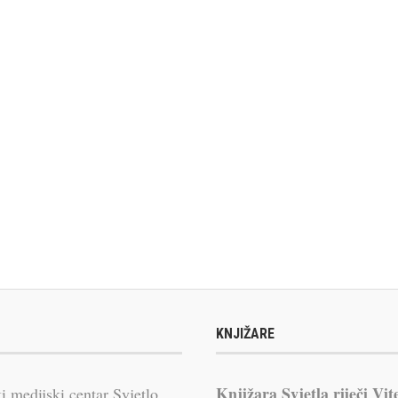
KNJIŽARE
Knjižara Svjetla riječi Vit
i medijski centar Svjetlo