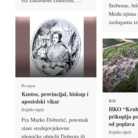
fra Zdravkom Dadićem, …
Srebrene, bil
Među njima 
zaslugama i
Povijest
Kustos, provincijal, biskup i
apostolski vikar
BiH
HKO “Kruh 
Svjetlo riječi
prikuplja p
Fra Marko Dobretić, potomak
od poplava
stare srednjovjekovne
Svjetlo riječi
plemićke obitelji Dobrota ili