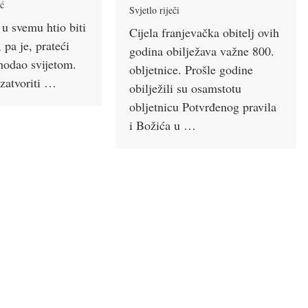
ić
Svjetlo riječi
 u svemu htio biti
Cijela franjevačka obitelj ovih
 pa je, prateći
godina obilježava važne 800.
 hodao svijetom.
obljetnice. Prošle godine
 zatvoriti …
obilježili su osamstotu
obljetnicu Potvrđenog pravila
i Božića u …