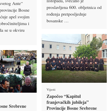
listopada, svečano je
vetog Ante“
proslavljena 600. obljetnica od
provincije Bosne
rođenja pretposljednje
ćuje apel svojim
bosanske …
obročiniteljima i
da se u okviru
Vijesti
Započeo “Kapitul
franjevačkih jubileja”
osne Srebrene
Provincije Bosne Srebrene