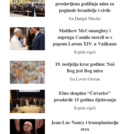
proslavljena godišnja misa za
poginule branitelje i civile
fra Danijel Nikolić
Matthew McConaughey i
supruga Camila susreli se s
papom Lavom XIV. u Vatikanu
Svjetlo riječi
19. nedjelja kroz godinu: Naš
Bog jest Bog mira
fra Lovro Gavran
Etno skupina “Čuvarice”
proslavile 15 godina djelovanja
Svjetlo riječi
Jean-Luc Nancy i transplantacija
srca