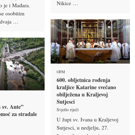
Nikice …
o je i Mađara.
se osobitim
zdvaja …
OFM
600. obljetnica rođenja
kraljice Katarine svečano
obilježena u Kraljevoj
Sutjesci
sv. Ante”
Svjetlo riječi
omoć za stradale
U župi sv. Ivana u Kraljevoj
Sutjesci, u nedjelju, 27.