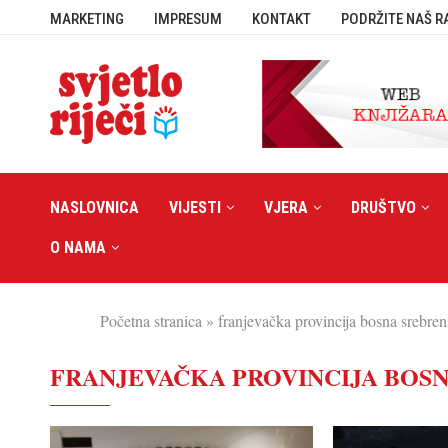
MARKETING
IMPRESUM
KONTAKT
PODRŽITE NAŠ R
NASLOVNICA
VIJESTI
VJERA
DRUŠTVO
O NAMA
Početna stranica
»
franjevačka provincija bosna srebren
FRANJEVAČKA PROVINCIJA BOS