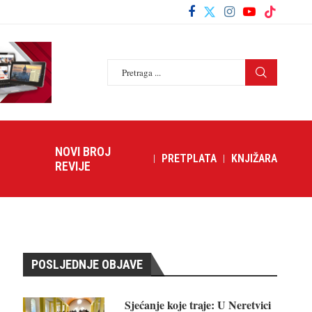
NOVI BROJ
PRETPLATA
KNJIŽARA
REVIJE
POSLJEDNJE OBJAVE
Sjećanje koje traje: U Neretvici