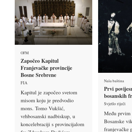
OFM
Započeo Kapitul
Franjevačke provincije
Bosne Srebrene
Naša baština
FIA
Prvi povijesn
Kapitul je započeo svetom
bosanskih f
misom koju je predvodio
Svjetlo riječi
mons. Tomo Vukšić,
Među prvim 
vrhbosanski nadbiskup, u
Bosanske vika
koncelebraciji s provincijalom
franjevačke 