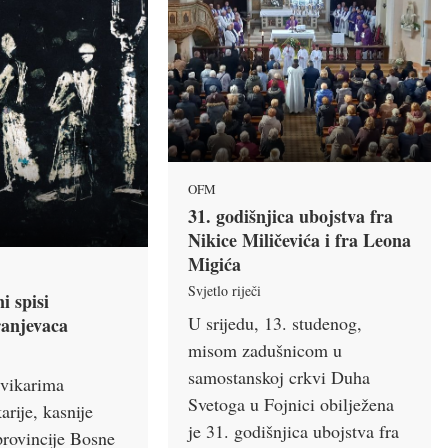
OFM
31. godišnjica ubojstva fra
Nikice Miličevića i fra Leona
Migića
Svjetlo riječi
i spisi
U srijedu, 13. studenog,
ranjevaca
misom zadušnicom u
samostanskoj crkvi Duha
vikarima
Svetoga u Fojnici obilježena
rije, kasnije
je 31. godišnjica ubojstva fra
provincije Bosne