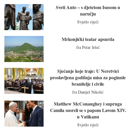
Sveti Anto – s djetetom Isusom u
naručju
Svjetlo riječi
Mrkonjićki teatar apsurda
fra Petar Jeleč
Sjećanje koje traje: U Neretvici
proslavljena godišnja misa za poginule
branitelje i civile
fra Danijel Nikolić
Matthew McConaughey i supruga
Camila susreli se s papom Lavom XIV.
u Vatikanu
Svjetlo riječi