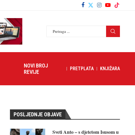
NOVI BROJ
PRETPLATA
KNJIŽARA
REVIJE
POSLJEDNJE OBJAVE
Sveti Anto – s djetetom Isusom u