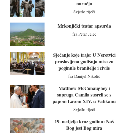
naručju
Svjetlo riječi
Mrkonjićki teatar apsurda
fra Petar Jeleč
Sjećanje koje traje: U Neretvici
proslavljena godišnja misa za
poginule branitelje i civile
fra Danijel Nikolić
Matthew McConaughey i
supruga Camila susreli se s
papom Lavom XIV. u Vatikanu
Svjetlo riječi
19. nedjelja kroz godinu: Naš
Bog jest Bog mira