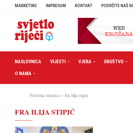
MARKETING
IMPRESUM
KONTAKT
PODRŽITE NAŠ R
NASLOVNICA
VIJESTI
VJERA
DRUŠTVO
O NAMA
Početna stranica
»
fra ilija stipić
FRA ILIJA STIPIĆ