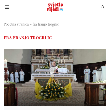
Početna stranica
»
fra franjo trogrlić
FRA FRANJO TROGRLIĆ