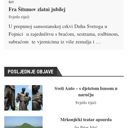
BiH
Fra Šitumov zlatni jubilej
Svjetlo riječi
U prepunoj samostanskoj crkvi Duha Svetoga u
Fojnici u zajedništvu s braćom, sestrama, rodbinom,
subraćom te vjernicima iz više zemalja i …
POSLJEDNJE OBJAVE
Sveti Anto – s djetetom Isusom u
naručju
Svjetlo riječi
Mrkonjićki teatar apsurda
fra Petar Jeleč