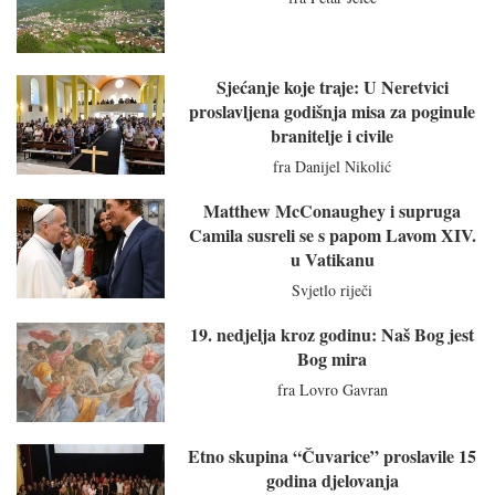
Sjećanje koje traje: U Neretvici
proslavljena godišnja misa za poginule
branitelje i civile
fra Danijel Nikolić
Matthew McConaughey i supruga
Camila susreli se s papom Lavom XIV.
u Vatikanu
Svjetlo riječi
19. nedjelja kroz godinu: Naš Bog jest
Bog mira
fra Lovro Gavran
Etno skupina “Čuvarice” proslavile 15
godina djelovanja