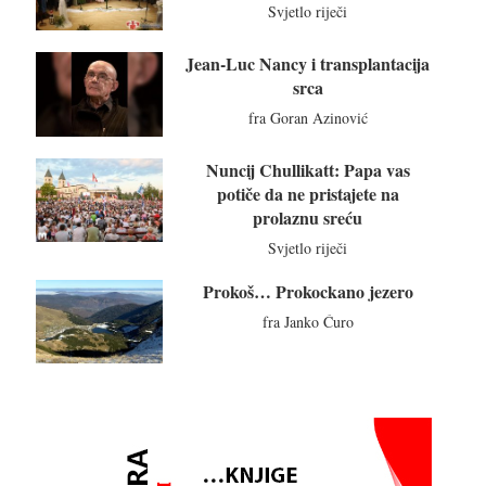
Svjetlo riječi
Jean-Luc Nancy i transplantacija
srca
fra Goran Azinović
Nuncij Chullikatt: Papa vas
potiče da ne pristajete na
prolaznu sreću
Svjetlo riječi
Prokoš… Prokockano jezero
fra Janko Ćuro