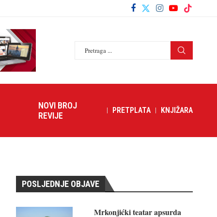
NOVI BROJ
PRETPLATA
KNJIŽARA
REVIJE
POSLJEDNJE OBJAVE
Mrkonjićki teatar apsurda