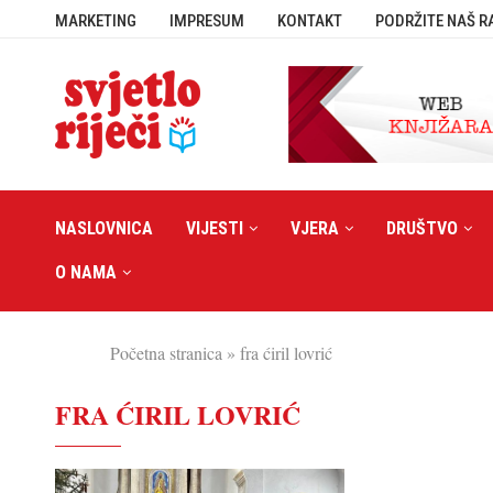
MARKETING
IMPRESUM
KONTAKT
PODRŽITE NAŠ R
NASLOVNICA
VIJESTI
VJERA
DRUŠTVO
O NAMA
Početna stranica
»
fra ćiril lovrić
FRA ĆIRIL LOVRIĆ