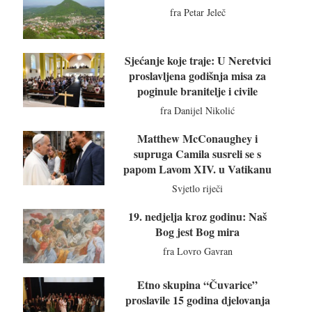
fra Petar Jeleč
Sjećanje koje traje: U Neretvici
proslavljena godišnja misa za
poginule branitelje i civile
fra Danijel Nikolić
Matthew McConaughey i
supruga Camila susreli se s
papom Lavom XIV. u Vatikanu
Svjetlo riječi
19. nedjelja kroz godinu: Naš
Bog jest Bog mira
fra Lovro Gavran
Etno skupina “Čuvarice”
proslavile 15 godina djelovanja