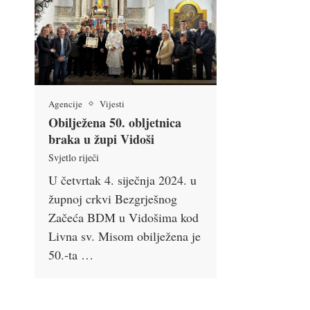
Agencije
Vijesti
Obilježena 50. obljetnica
braka u župi Vidoši
Svjetlo riječi
U četvrtak 4. siječnja 2024. u
župnoj crkvi Bezgrješnog
Začeća BDM u Vidošima kod
Livna sv. Misom obilježena je
50.-ta …