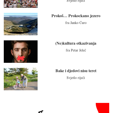
Svjetlo riječi
Prokoš… Prokockano jezero
fra Janko Ćuro
(Ne)kultura otkazivanja
fra Petar Jeleč
Bake i djedovi nisu teret
Svjetlo riječi