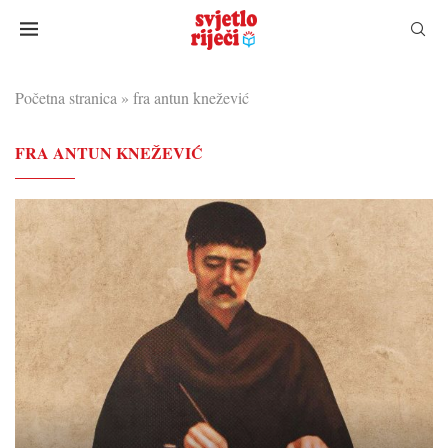
Početna stranica
»
fra antun knežević
FRA ANTUN KNEŽEVIĆ