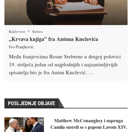
Književnost
Kultura
„Krvava knjiga” fra Antuna Kneževića
Ivo Pranjković
Među franjevcima Bosne Srebrene u drugoj polovici
19. stoljeća jedan od najplodnijih i najzanimljivijih
spisatelja bio je fra Antun Knežević. …
POSLJEDNJE OBJAVE
Matthew McConaughey i supruga
Camila susreli se s papom Lavom XIV.