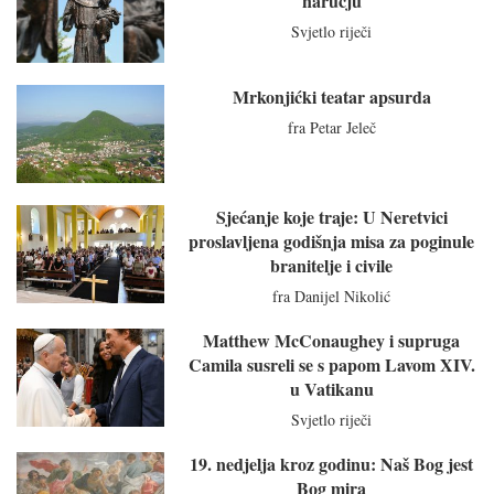
naručju
Svjetlo riječi
Mrkonjićki teatar apsurda
fra Petar Jeleč
Sjećanje koje traje: U Neretvici
proslavljena godišnja misa za poginule
branitelje i civile
fra Danijel Nikolić
Matthew McConaughey i supruga
Camila susreli se s papom Lavom XIV.
u Vatikanu
Svjetlo riječi
19. nedjelja kroz godinu: Naš Bog jest
Bog mira