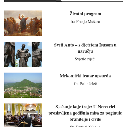
Životni program
fra Franjo Mušura
Sveti Anto – s djetetom Isusom u
naručju
Svjetlo riječi
Mrkonjićki teatar apsurda
fra Petar Jeleč
Sjećanje koje traje: U Neretvici
proslavljena godišnja misa za poginule
branitelje i civile
fra Danijel Nikolić