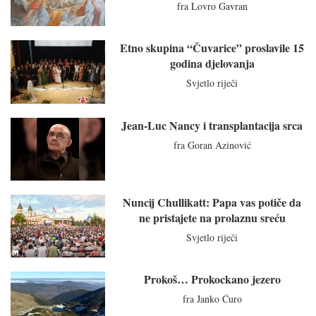
fra Lovro Gavran
Etno skupina “Čuvarice” proslavile 15
godina djelovanja
Svjetlo riječi
Jean-Luc Nancy i transplantacija srca
fra Goran Azinović
Nuncij Chullikatt: Papa vas potiče da
ne pristajete na prolaznu sreću
Svjetlo riječi
Prokoš… Prokockano jezero
fra Janko Ćuro