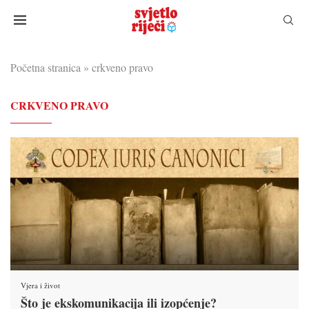
Početna stranica
»
crkveno pravo
CRKVENO PRAVO
Vjera i život
Što je ekskomunikacija ili izopćenje?