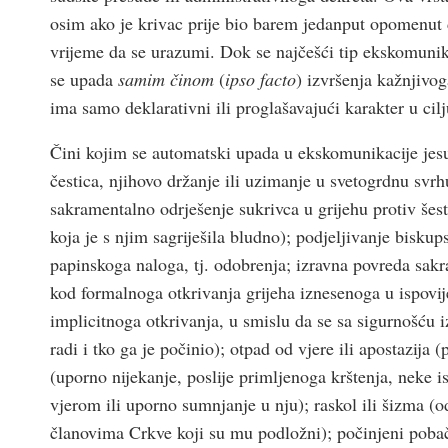
osim ako je krivac prije bio barem jedanput opomenut 
vrijeme da se urazumi. Dok se najčešći tip ekskomuni
se upada
samim činom
(
ipso facto
) izvršenja kažnjivog
ima samo deklarativni ili proglašavajući karakter u cil
Čini kojim se automatski upada u ekskomunikacije jesu
čestica, njihovo držanje ili uzimanje u svetogrdnu svrhu
sakramentalno odrješenje sukrivca u grijehu protiv šes
koja je s njim sagriješila bludno); podjeljivanje bisku
papinskoga naloga, tj. odobrenja; izravna povreda sak
kod formalnoga otkrivanja grijeha iznesenoga u ispovije
implicitnoga otkrivanja, u smislu da se sa sigurnošću i
radi i tko ga je počinio); otpad od vjere ili apostazija
(uporno nijekanje, poslije primljenoga krštenja, neke i
vjerom ili uporno sumnjanje u nju); raskol ili šizma (
članovima Crkve koji su mu podložni); počinjeni pobač