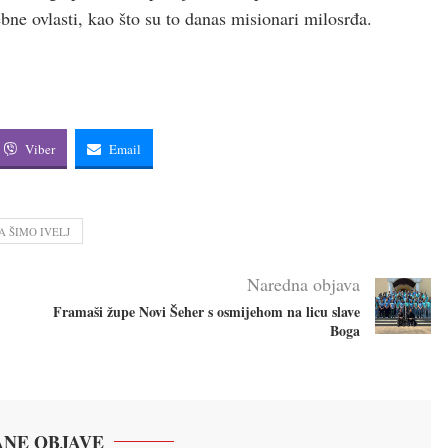
bne ovlasti, kao što su to danas misionari milosrđa.
Viber
Email
A ŠIMO IVELJ
Naredna objava
Framaši župe Novi Šeher s osmijehom na licu slave
Boga
NE OBJAVE