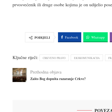
prvosvećenik ili druge osobe kojima je on udijelio pose
PODIJELI
Facebook
Whatsapp
Ključne riječi:
CRKVENO PRAVO
EKSKOMUNIKACIJA
FR
Prethodna objava
Zašto Bog dopušta razaranje Crkve?
POVEZA