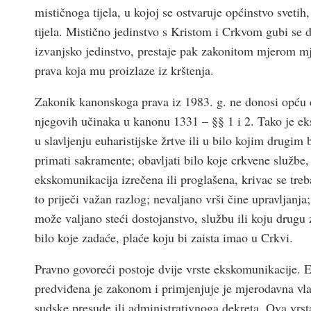
mističnoga tijela, u kojoj se ostvaruje općinstvo svet
tijela. Mistično jedinstvo s Kristom i Crkvom gubi se 
izvanjsko jedinstvo, prestaje pak zakonitom mjerom m
prava koja mu proizlaze iz krštenja.
Zakonik kanonskoga prava iz 1983. g. ne donosi opću 
njegovih učinaka u kanonu 1331 – §§ 1 i 2. Tako je e
u slavljenju euharistijske žrtve ili u bilo kojim drugim
primati sakramente; obavljati bilo koje crkvene službe, i
ekskomunikacija izrečena ili proglašena, krivac se treb
to priječi važan razlog; nevaljano vrši čine upravljanja
može valjano steći dostojanstvo, službu ili koju drugu 
bilo koje zadaće, plaće koju bi zaista imao u Crkvi.
Pravno govoreći postoje dvije vrste ekskomunikacije.
predviđena je zakonom i primjenjuje je mjerodavna vla
sudske presude ili administrativnoga dekreta. Ova vrsta 