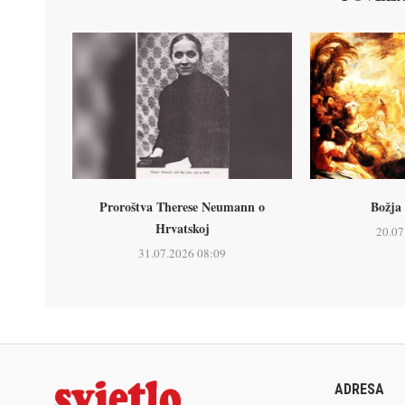
Proroštva Therese Neumann o
Božja 
Hrvatskoj
20.07
31.07.2026 08:09
ADRESA