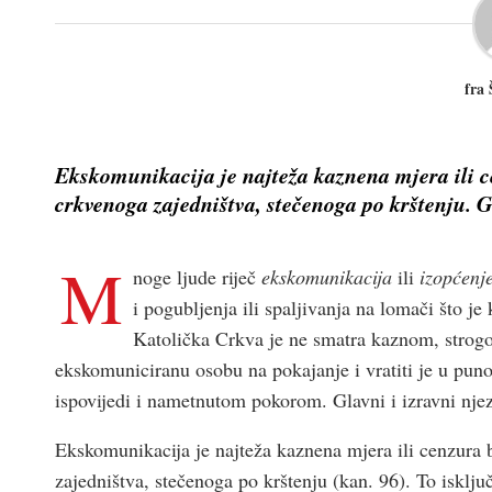
fra 
Ekskomunikacija je najteža kaznena mjera ili c
crkvenoga zajedništva, stečenoga po krštenju. Gl
M
noge ljude riječ
ekskomunikacija
ili
izopćenj
i pogubljenja ili spaljivanja na lomači što j
Katolička Crkva je ne smatra kaznom, strogo
ekskomuniciranu osobu na pokajanje i vratiti je u pu
ispovijedi i nametnutom pokorom. Glavni i izravni njezi
Ekskomunikacija je najteža kaznena mjera ili cenzura 
zajedništva, stečenoga po krštenju (kan. 96). To isklju