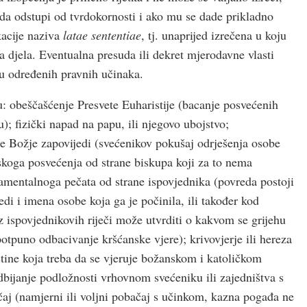
da odstupi od tvrdokornosti i ako mu se dade prikladno
kacije naziva
latae sententiae
, tj. unaprijed izrečena u koju
a djela. Eventualna presuda ili dekret mjerodavne vlasti
ju određenih pravnih učinaka.
: obeščašćenje Presvete Euharistije (bacanje posvećenih
); fizički napad na papu, ili njegovo ubojstvo;
te Božje zapovijedi (svećenikov pokušaj odrješenja osobe
pskoga posvećenja od strane biskupa koji za to nema
ramentalnoga pečata od strane ispovjednika (povreda postoji
di i imena osobe koja ga je počinila, ili također kod
z ispovjednikovih riječi može utvrditi o kakvom se grijehu
 (potpuno odbacivanje kršćanske vjere); krivovjerje ili hereza
stine koja treba da se vjeruje božanskom i katoličkom
odbijanje podložnosti vrhovnom svećeniku ili zajedništva s
aj (namjerni ili voljni pobačaj s učinkom, kazna pogađa ne