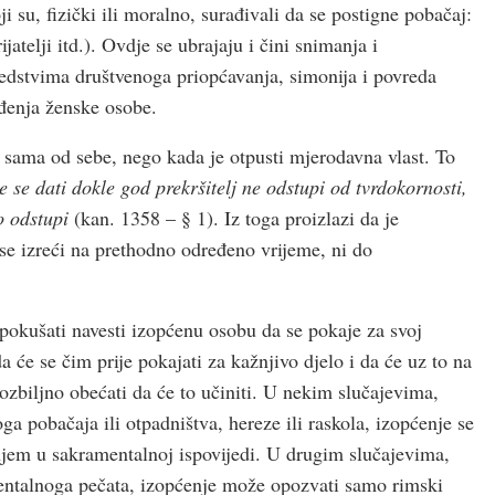
 su, fizički ili moralno, surađivali da se postigne pobačaj:
rijatelji itd.). Ovdje se ubrajaju i čini snimanja i
sredstvima društvenoga priopćavanja, simonija i povreda
eđenja ženske osobe.
 sama od sebe, nego kada je otpusti mjerodavna vlast. To
 se dati dokle god prekršitelj ne odstupi od tvrdokornosti,
no odstupi
(kan. 1358 – § 1). Iz toga proizlazi da je
se izreći na prethodno određeno vrijeme, ni do
pokušati navesti izopćenu osobu da se pokaje za svoj
 će se čim prije pokajati za kažnjivo djelo i da će uz to na
 ozbiljno obećati da će to učiniti. U nekim slučajevima,
a pobačaja ili otpadništva, hereze ili raskola, izopćenje se
jem u sakramentalnoj ispovijedi. U drugim slučajevima,
mentalnoga pečata, izopćenje može opozvati samo rimski