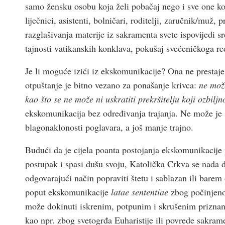
samo žensku osobu koja želi pobačaj nego i sve one koji
liječnici, asistenti, bolničari, roditelji, zaručnik/muž, p
razglašivanja materije iz sakramenta svete ispovijedi 
tajnosti vatikanskih konklava, pokušaj svećeničkoga r
Je li moguće izići iz ekskomunikacije? Ona ne prestaje
otpuštanje je bitno vezano za ponašanje krivca:
ne može
kao što se ne može ni uskratiti prekršitelju koji ozbilj
ekskomunikacija bez određivanja trajanja. Ne može je 
blagonaklonosti poglavara, a još manje trajno.
Budući da je cijela poanta postojanja ekskomunikacije 
postupak i spasi dušu svoju, Katolička Crkva se nada da
odgovarajući način popraviti štetu i sablazan ili barem
poput ekskomunikacije
latae sententiae
zbog počinjenog
može dokinuti iskrenim, potpunim i skrušenim priznan
kao npr. zbog svetogrđa Euharistije ili povrede sakra