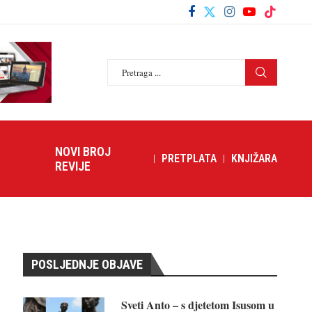
NOVI BROJ
PRETPLATA
KNJIŽARA
REVIJE
POSLJEDNJE OBJAVE
Sveti Anto – s djetetom Isusom u