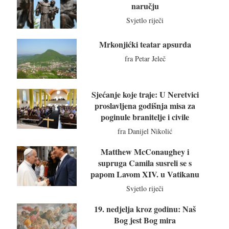
naručju
Svjetlo riječi
Mrkonjićki teatar apsurda
fra Petar Jeleč
Sjećanje koje traje: U Neretvici
proslavljena godišnja misa za
poginule branitelje i civile
fra Danijel Nikolić
Matthew McConaughey i
supruga Camila susreli se s
papom Lavom XIV. u Vatikanu
Svjetlo riječi
19. nedjelja kroz godinu: Naš
Bog jest Bog mira