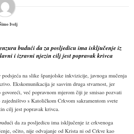
Šimo Ivelj
enzura budući da za posljedicu ima isključenje iz
avni i izravni njezin cilj jest popravak krivca
e
podsjeća na slike španjolske inkvizicije, javnoga mučenja
e krivo. Ekskomunikacija je sasvim druga stvarnost, jer
 govoreći, već popravnom mjerom čiji je smisao pozvati
no zajedništvo s Katoličkom Crkvom sakramentom svete
n cilj jest popravak krivca.
budući da za posljedicu ima isključenje iz crkvenoga
čenje, očito, nije odvajanje od Krista ni od Crkve kao