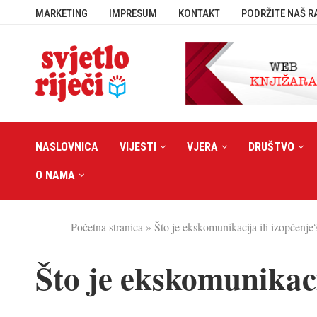
MARKETING
IMPRESUM
KONTAKT
PODRŽITE NAŠ R
NASLOVNICA
VIJESTI
VJERA
DRUŠTVO
O NAMA
Početna stranica
»
Što je ekskomunikacija ili izopćenje
Što je ekskomunikaci