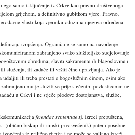
ih, nego samo isključenje iz Crkve kao pravno-društvenoga
dijelom grijehom, a definitivno gubitkom vjere. Pravno,
jerodavne vlasti koja vjerniku oduzima njegova određena
definiciju izopćenja. Ograničuje se samo na navođenje
kskomuniciranom zabranjeno svako služiteljsko sudjelovanje
 bogoštovnim obredima; slaviti sakramente ili blagoslovine i
li služenja, ili zadaće ili vršiti čine upravljanja. Ako je
a udaljiti ili treba prestati s bogoslužnim činom, osim ako
; zabranjeno mu je služiti se prije stečenim povlasticama; ne
zadaću u Crkvi i ne stječe plodove dostojanstva, službe,
 Ekskomunikacija
ferendae sententiae
,tj. izreci prepuštena,
st (obično biskup ili rimski prvosvećenik) putem posebne
izopćenja je prilično rijetka i ne može se valjano izreći,