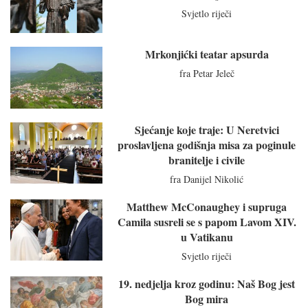
Svjetlo riječi
Mrkonjićki teatar apsurda
fra Petar Jeleč
Sjećanje koje traje: U Neretvici
proslavljena godišnja misa za poginule
branitelje i civile
fra Danijel Nikolić
Matthew McConaughey i supruga
Camila susreli se s papom Lavom XIV.
u Vatikanu
Svjetlo riječi
19. nedjelja kroz godinu: Naš Bog jest
Bog mira