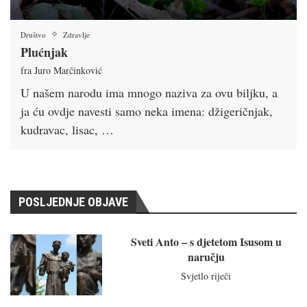
Društvo
Zdravlje
Plućnjak
fra Juro Marčinković
U našem narodu ima mnogo naziva za ovu biljku, a
ja ću ovdje navesti samo neka imena: džigeričnjak,
kudravac, lisac, …
POSLJEDNJE OBJAVE
Sveti Anto – s djetetom Isusom u
naručju
Svjetlo riječi