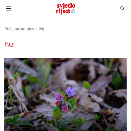
Početna stranica
»
čaj
ČAJ