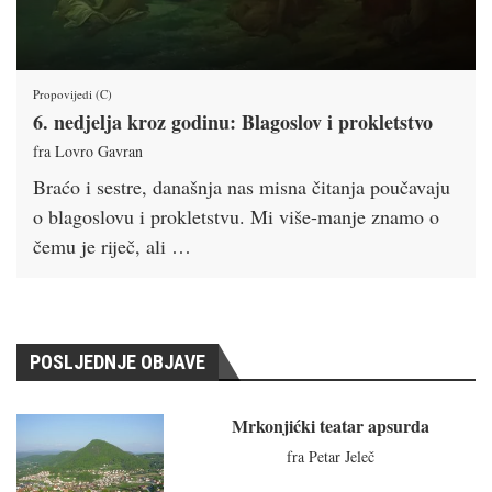
Propovijedi (C)
6. nedjelja kroz godinu: Blagoslov i prokletstvo
fra Lovro Gavran
Braćo i sestre, današnja nas misna čitanja poučavaju
o blagoslovu i prokletstvu. Mi više-manje znamo o
čemu je riječ, ali …
POSLJEDNJE OBJAVE
Mrkonjićki teatar apsurda
fra Petar Jeleč