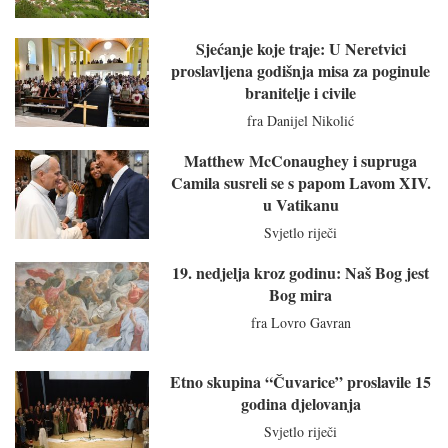
Sjećanje koje traje: U Neretvici
proslavljena godišnja misa za poginule
branitelje i civile
fra Danijel Nikolić
Matthew McConaughey i supruga
Camila susreli se s papom Lavom XIV.
u Vatikanu
Svjetlo riječi
19. nedjelja kroz godinu: Naš Bog jest
Bog mira
fra Lovro Gavran
Etno skupina “Čuvarice” proslavile 15
godina djelovanja
Svjetlo riječi