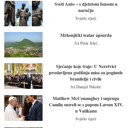
Sveti Anto – s djetetom Isusom u
naručju
Svjetlo riječi
Mrkonjićki teatar apsurda
fra Petar Jeleč
Sjećanje koje traje: U Neretvici
proslavljena godišnja misa za poginule
branitelje i civile
fra Danijel Nikolić
Matthew McConaughey i supruga
Camila susreli se s papom Lavom XIV.
u Vatikanu
Svjetlo riječi