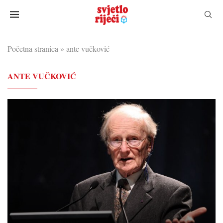
Početna stranica
»
ante vučković
ANTE VUČKOVIĆ