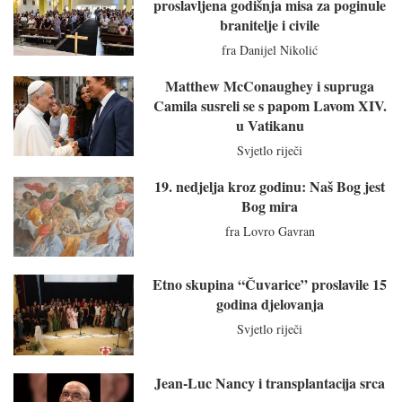
proslavljena godišnja misa za poginule
branitelje i civile
fra Danijel Nikolić
Matthew McConaughey i supruga
Camila susreli se s papom Lavom XIV.
u Vatikanu
Svjetlo riječi
19. nedjelja kroz godinu: Naš Bog jest
Bog mira
fra Lovro Gavran
Etno skupina “Čuvarice” proslavile 15
godina djelovanja
Svjetlo riječi
Jean-Luc Nancy i transplantacija srca