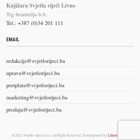
Knjižara Svjetla riječi Livno
Trg branitelja b.b.
Tel.: +387 (0)34 201 111
EMAIL
redakcija@svjetlorijeci.ba
uprava@svjetlorijeci.ba
pretplata@svjetlorijeci.ba
marketing@svjetlorijeci.ba
prodaja@svjetlorijeci.ba
@2023 Svjetlo riječi d.o.o. All Right Reserved. Development by
Lilium Digital