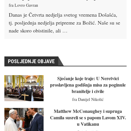
fra Lovro Gavran
Danas je Četvrta nedjelja svetog vremena Došašća,
tj. posljednja nedjelja pripreme za Božić. Naše su se
nade skoro obistinile, ali …
POSLJEDNJE OBJAVE
Sjećanje koje traje: U Neretvici
proslavljena godišnja misa za poginule
branitelje i civile
fra Danijel Nikolić
Matthew McConaughey i supruga
Camila susreli se s papom Lavom XIV.
u Vatikanu