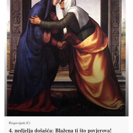
Propovijedi (C)
4. nedjelja došašća: Blažena ti što povjerova!