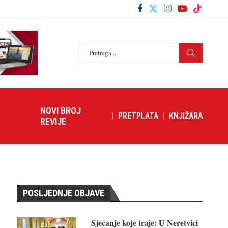
NOVI BROJ
PRETPLATA
KNJIŽARA
REVIJE
POSLJEDNJE OBJAVE
Sjećanje koje traje: U Neretvici