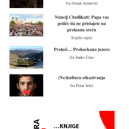
fra Goran Azinović
Nuncij Chullikatt: Papa vas
potiče da ne pristajete na
prolaznu sreću
Svjetlo riječi
Prokoš… Prokockano jezero
fra Janko Ćuro
(Ne)kultura otkazivanja
fra Petar Jeleč