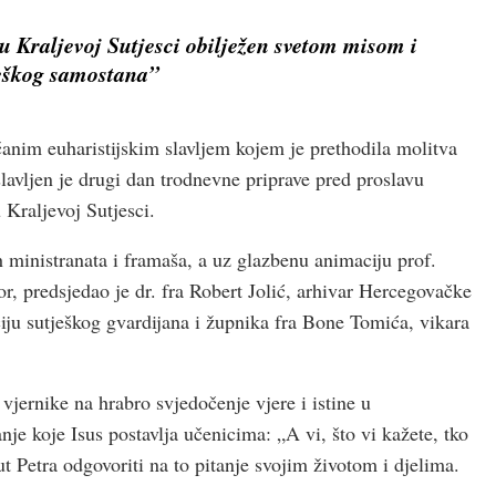
u Kraljevoj Sutjesci obilježen svetom misom i
ješkog samostana”
ečanim euharistijskim slavljem kojem je prethodila molitva
slavljen je drugi dan trodnevne priprave pred proslavu
 Kraljevoj Sutjesci.
h ministranata i framaša, a uz glazbenu animaciju prof.
, predsjedao je dr. fra Robert Jolić, arhivar Hercegovačke
ju sutješkog gvardijana i župnika fra Bone Tomića, vikara
vjernike na hrabro svjedočenje vjere i istine u
e koje Isus postavlja učenicima: „A vi, što vi kažete, tko
ut Petra odgovoriti na to pitanje svojim životom i djelima.