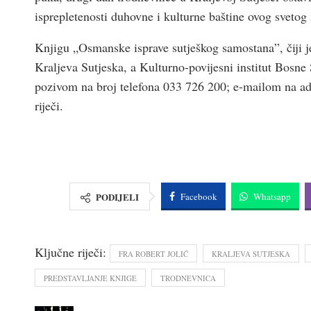
isprepletenosti duhovne i kulturne baštine ovog svetog
Knjigu „Osmanske isprave sutješkog samostana”, čiji j
Kraljeva Sutjeska, a Kulturno-povijesni institut Bosne
pozivom na broj telefona 033 726 200; e-mailom na a
riječi.
PODIJELI
Facebook
Whatsapp
Ključne riječi:
FRA ROBERT JOLIĆ
KRALJEVA SUTJESKA
PREDSTAVLJANJE KNJIGE
TRODNEVNICA