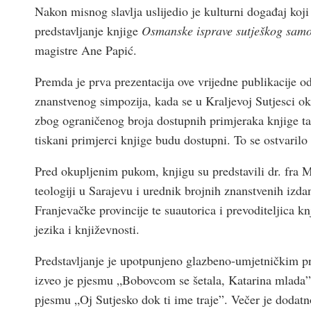
Nakon misnog slavlja uslijedio je kulturni događaj koji
predstavljanje knjige
Osmanske isprave sutješkog sam
magistre Ane Papić.
Premda je prva prezentacija ove vrijedne publikacije
znanstvenog simpozija, kada se u Kraljevoj Sutjesci o
zbog ograničenog broja dostupnih primjeraka knjige ta
tiskani primjerci knjige budu dostupni. To se ostvarilo 
Pred okupljenim pukom, knjigu su predstavili dr. fra 
teologiji u Sarajevu i urednik brojnih znanstvenih izda
Franjevačke provincije te suautorica i prevoditeljica 
jezika i književnosti.
Predstavljanje je upotpunjeno glazbeno-umjetničkim p
izveo je pjesmu „Bobovcom se šetala, Katarina mlada”,
pjesmu „Oj Sutjesko dok ti ime traje”. Večer je dodatn