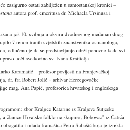
 će zasigurno ostati zabilježen u samostanskoj kronici –
ostana
autora prof. emeritusa dr. Michaela Ursinusa i
 održana još 10. svibnja u okviru dvodnevnog međunarodnog
kupilo 7 renomiranih svjetskih znanstvenika osmanologa,
da, odlučeno je da se predstavljanje održi ponovno kada svi
upravo uoči svetkovine sv. Ivana Krstitelja.
Marko Karamatić – profesor povijesti na Franjevačkoj
nja, dr. fra Robert Jolić – arhivar Hercegovačke
knjige mag. Ana Papić, profesorica hrvatskog i engleskoga
rogramom: zbor Kraljice Katarine iz Kraljeve Sutjeske
 a članice Hrvatske folklorne skupine „Bobovac” iz Čatića
o obogatila i mlada framašica Petra Subašić koja je izrekla