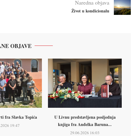
Naredna objava
Život u kondicionalu
NE OBJAVE
ti fra Slavka Topića
U Livnu predstavljena posljednja
knjiga fra Anđelka Baruna...
.2026 19:47
29.06.2026 16:03