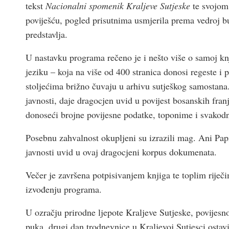
tekst
Nacionalni spomenik Kraljeve Sutjeske
te svojom 
poviješću, pogled prisutnima usmjerila prema vedroj b
predstavlja.
U nastavku programa rečeno je i nešto više o samoj k
jeziku – koja na više od 400 stranica donosi regeste i
stoljećima brižno čuvaju u arhivu sutješkog samostana
javnosti, daje dragocjen uvid u povijest bosanskih fra
donoseći brojne povijesne podatke, toponime i svakodne
Posebnu zahvalnost okupljeni su izrazili mag. Ani Pap
javnosti uvid u ovaj dragocjeni korpus dokumenata.
Večer je završena potpisivanjem knjiga te toplim riječi
izvođenju programa.
U ozračju prirodne ljepote Kraljeve Sutjeske, povijesn
puka, drugi dan trodnevnice u Kraljevoj Sutjesci ostav