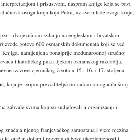
interpretacijom i prisustvom, naspram knjige koja se bavi
udućnosti ovoga kraja koju Petra, uz sve mlade ovoga kraja,
njizi – dvojezičnom izdanju na engleskom i hrvatskom
 prijevode gotovo 600 osmanskih dokumenata koji se već
. Knjiga, namijenjena ponajprije međunarodnoj stručnoj
njevaca i katoličkog puka tijekom osmanskog razdoblja,
vne izazove vjerničkog života u 15., 16. i 17. stoljeću.
ić, koja je svojim prevoditeljskim radom omogućila široj
ma zahvale svima koji su sudjelovali u organizaciji i
og značaja njenog franjevačkog samostana i vjere njezina
io je snažan dojam i potvrdu duboke ukorijenjenosti i