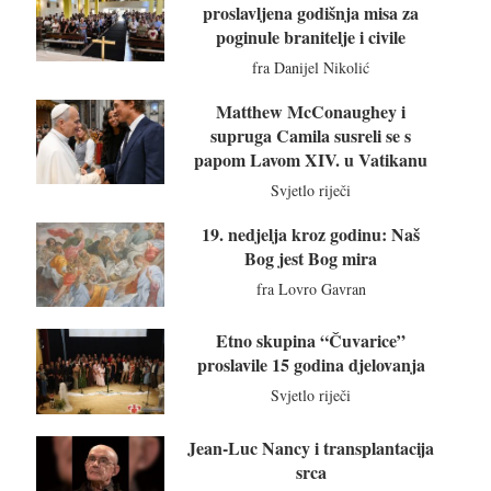
proslavljena godišnja misa za
poginule branitelje i civile
fra Danijel Nikolić
Matthew McConaughey i
supruga Camila susreli se s
papom Lavom XIV. u Vatikanu
Svjetlo riječi
19. nedjelja kroz godinu: Naš
Bog jest Bog mira
fra Lovro Gavran
Etno skupina “Čuvarice”
proslavile 15 godina djelovanja
Svjetlo riječi
Jean-Luc Nancy i transplantacija
srca