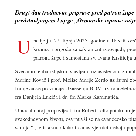
Drugi dan trodnevne priprave pred patron župe 
predstavljanjem knjige „Osmanske isprave sut
U
nedjelju, 22. lipnja 2025. godine u 18 sati sv
krunice i prigoda za sakrament ispovijedi, pro
patrona župe i samostana sv. Ivana Krstitelja u
Svečanim euharistijskim slavljem, uz asistenciju župni
Marine Kovač i prof. Melise Marije Zerdo uz župni zbor
franjevačke provincije Uznesenja BDM uz koncelebraci
fra Danijela Lukića i dr. fra Marka Karamatića.
U nadahnutoj propovijedi, fra Robert Jolić potaknuo je 
svakodnevnom životu, osvrnuvši se na evanđeosko pitanj
sam ja?”, te istaknuo kako i danas vjernici trebaju pop