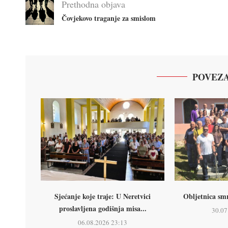
Prethodna objava
Čovjekovo traganje za smislom
POVEZA
Sjećanje koje traje: U Neretvici
Obljetnica smr
proslavljena godišnja misa...
30.07
06.08.2026 23:13