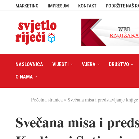
MARKETING
IMPRESUM
KONTAKT
PODRŽITE NAŠ R
NASLOVNICA
VIJESTI
VJERA
DRUŠTVO
O NAMA
Početna stranica
»
Svečana misa i predstavljanje knjige 
Svečana misa i preds