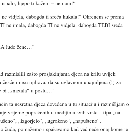
i ispalo, lijepo ti kažem – nemam!“
i ne vidjela, dabogda ti sreća kukala!“ Okrenem se prema
a TI ne imala, dabogda TI ne vidjela, dabogda TEBI sreća
 „A lude žene…“
d razmislili zašto prosjakinjama djeca na krilu uvijek
ajčešće i nisu njihova, da su uglavnom unajmljena (!) za
ne bi „smetala“ u poslu…!
čin ta nesretna djeca dovedena u tu situaciju i razmišljam o
je vrijeme popraćenih u medijima svih vrsta – tipa „na
„srušeno“, „izgorjelo“, „ugroženo“, „napušteno“,
mo čuda, pomažemo i spašavamo kad već neće onaj kome je