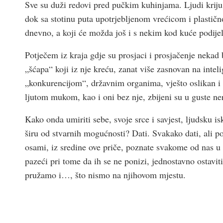
Sve su duži redovi pred pučkim kuhinjama. Ljudi kriju 
dok sa stotinu puta upotrjebljenom vrećicom i plasti
dnevno, a koji će možda još i s nekim kod kuće podijel
Potječem iz kraja gdje su prosjaci i prosjačenje nekad 
„šćapa“ koji iz nje kreću, zanat više zasnovan na intel
„konkurencijom“, državnim organima, vješto oslikan i u
ljutom mukom, kao i oni bez nje, zbijeni su u guste ne
Kako onda umiriti sebe, svoje srce i savjest, ljudsku 
širu od stvarnih mogućnosti? Dati. Svakako dati, ali po
osami, iz sredine ove priče, poznate svakome od nas u sus
pazeći pri tome da ih se ne ponizi, jednostavno ostaviti
pružamo i…, što nismo na njihovom mjestu.