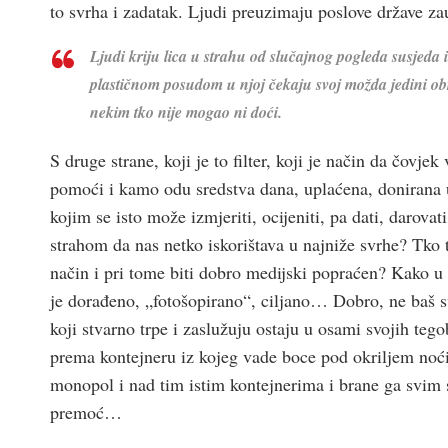
to svrha i zadatak. Ljudi preuzimaju poslove države 
Ljudi kriju lica u strahu od slučajnog pogleda susjeda 
plastičnom posudom u njoj čekaju svoj možda jedini obro
nekim tko nije mogao ni doći.
S druge strane, koji je to filter, koji je način da čovje
pomoći i kamo odu sredstva dana, uplaćena, donirana u 
kojim se isto može izmjeriti, ocijeniti, pa dati, darova
strahom da nas netko iskorištava u najniže svrhe? Tko t
način i pri tome biti dobro medijski popraćen? Kako u 
je dorađeno, „fotošopirano“, ciljano… Dobro, ne baš 
koji stvarno trpe i zaslužuju ostaju u osami svojih teg
prema kontejneru iz kojeg vade boce pod okriljem noći
monopol i nad tim istim kontejnerima i brane ga svim s
premoć…