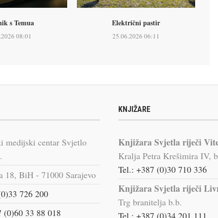
nik s Temua
Električni pastir
.2026 08:01
25.06.2026 06:11
KNJIŽARE
Knjižara Svjetla riječi Vit
i medijski centar Svjetlo
.
Kralja Petra Krešimira IV, b
Tel.: +387 (0)30 710 336
a 18, BiH - 71000 Sarajevo
Knjižara Svjetla riječi Li
(0)33 726 200
Trg branitelja b.b.
 (0)60 33 88 018
Tel.: +387 (0)34 201 111