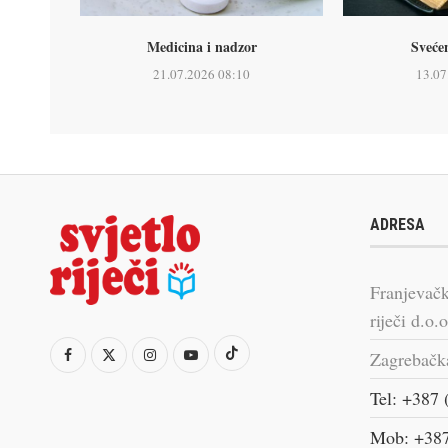
Medicina i nadzor
Sveće
21.07.2026 08:10
13.07
ADRESA
Franjevačk
riječi d.o.o
Zagrebačk
Tel: +387 
Mob: +387