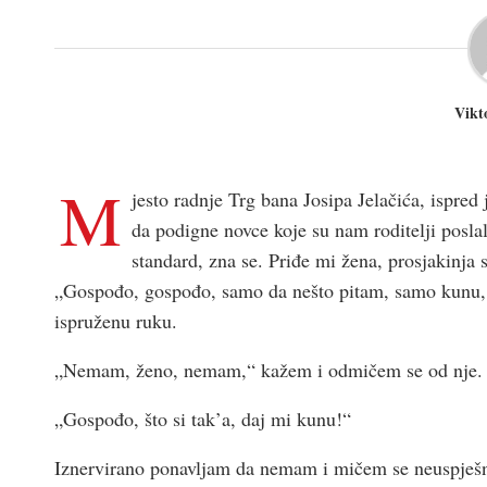
Vikt
M
jesto radnje Trg bana Josipa Jelačića, ispred
da podigne novce koje su nam roditelji posla
standard, zna se. Priđe mi žena, prosjakinja
„Gospođo, gospođo, samo da nešto pitam, samo kunu, d
ispruženu ruku.
„Nemam, ženo, nemam,“ kažem i odmičem se od nje.
„Gospođo, što si tak’a, daj mi kunu!“
Iznervirano ponavljam da nemam i mičem se neuspješn