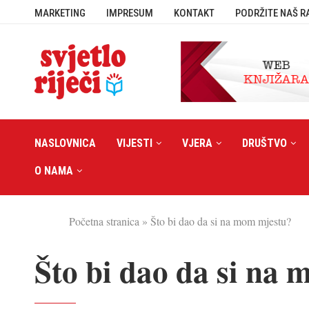
MARKETING
IMPRESUM
KONTAKT
PODRŽITE NAŠ R
NASLOVNICA
VIJESTI
VJERA
DRUŠTVO
O NAMA
Početna stranica
»
Što bi dao da si na mom mjestu?
Što bi dao da si na