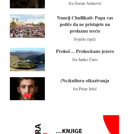
fra Goran Azinović
Nuncij Chullikatt: Papa vas
potiče da ne pristajete na
prolaznu sreću
Svjetlo riječi
Prokoš… Prokockano jezero
fra Janko Ćuro
(Ne)kultura otkazivanja
fra Petar Jeleč