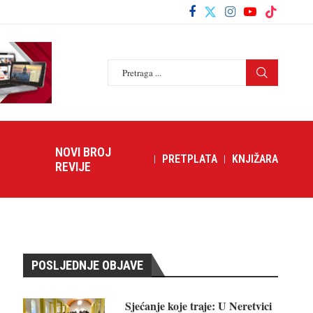
NOVI BROJ
PRETPLATA
KNJIŽARA
REVIJE
POSLJEDNJE OBJAVE
Sjećanje koje traje: U Neretvici