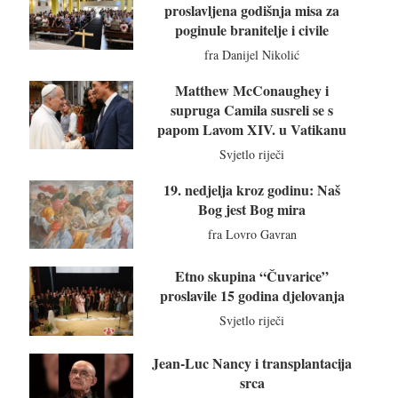
proslavljena godišnja misa za
poginule branitelje i civile
fra Danijel Nikolić
Matthew McConaughey i
supruga Camila susreli se s
papom Lavom XIV. u Vatikanu
Svjetlo riječi
19. nedjelja kroz godinu: Naš
Bog jest Bog mira
fra Lovro Gavran
Etno skupina “Čuvarice”
proslavile 15 godina djelovanja
Svjetlo riječi
Jean-Luc Nancy i transplantacija
srca