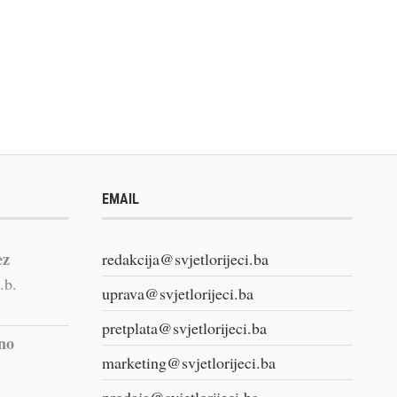
EMAIL
ez
redakcija@svjetlorijeci.ba
.b.
uprava@svjetlorijeci.ba
pretplata@svjetlorijeci.ba
vno
marketing@svjetlorijeci.ba
prodaja@svjetlorijeci.ba