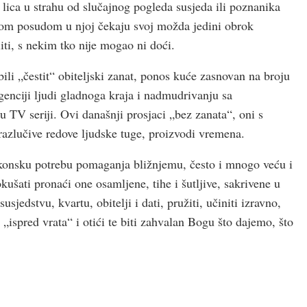
lica u strahu od slučajnog pogleda susjeda ili poznanika
čnom posudom u njoj čekaju svoj možda jedini obrok
iti, s nekim tko nije mogao ni doći.
bili „čestit“ obiteljski zanat, ponos kuće zasnovan na broju
igenciji ljudi gladnoga kraja i nadmudrivanju sa
 TV seriji. Ovi današnji prosjaci „bez zanata“, oni s
razlučive redove ljudske tuge, proizvodi vremena.
iskonsku potrebu pomaganja bližnjemu, često i mnogo veću i
kušati pronaći one osamljene, tihe i šutljive, sakrivene u
jedstvu, kvartu, obitelji i dati, pružiti, učiniti izravno,
 „ispred vrata“ i otići te biti zahvalan Bogu što dajemo, što