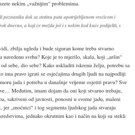
zauzete nekim „važnijim“ problemima.
ili poznanika dok sa stotinu puta upotrijebljenom vrećicom i
k dnevno, a koji će možda još i s nekim kod kuće podijeliti, s
k vidi, zbilja ugleda i bude siguran kome treba stvarno
navedenu svrhu? Koje je to mjerilo, skala, koji „aršin“
ti od sebe, dio sebe? Kako uskladiti iskrenu želju, potrebu sa
o ima pravo igrati se osjećajima drugih ljudi na najpodliji
moru jada i potreba u današnje vrijeme osjetiti pravu? Sve
sve… Međutim, imam dojam da oni koji stvarno trebaju,
oba, sakriveni od javnosti, ponosni u svome jadu, maleni
, jer „moćnici“ i tog segmenta ljudskog jada stvaraju
redstvima, jednako okrutnim kao i način na koji su stekli