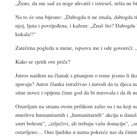
„Ženo, da me sad za noge uhvatiš i istreseš, ništa ne b
Na to će ona bijesno: „Dabogda ti ne imala, dabogda t
njoj, ljuta i povrijeđena, i kažem: „Znaš što? Dabogd
kukala!!“
Zatečena pogleda u mene, ispsova me i ode govoreći:
Kako se sjetih ove priče?
Jutros naiđem na članak s pitanjem o tome jesmo li ika
spavaju? Autor članka istraživao i navodi da ta djeca n
sitne novce i opijena čime god da bi mirovala i da ih 
Ostavljam na stranu ovom prilikom zašto su i na koji na
mnoštvu humanitarnih i „humanitarnih“ akcija u današn
smrt bolesni“, „izlječivi, ali trebaju vašu donaciju“, 
ostavljeno… Ono ljudsko u nama pokreće nas da čini