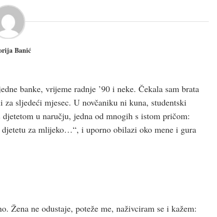
orija Banić
 jedne banke, vrijeme radnje ’90 i neke. Čekala sam brata
li za sljedeći mjesec. U novčaniku ni kuna, studentski
 s djetetom u naručju, jedna od mnogih s istom pričom:
jetetu za mlijeko…“, i uporno obilazi oko mene i gura
o. Žena ne odustaje, poteže me, naživciram se i kažem: