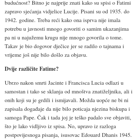
budućnost? Bitno je najprije znati kako su spisi o Fatimi
zapravo sjećanja vidjelice Lucije. Pisani su od 1935. do
1942. godine. Treba reći kako ona isprva nije imala
potrebu u javnosti mnogo govoriti o samim ukazanjima
pa ni u najužemu krugu nije mnogo govorila o tome.
Takav je bio dogovor dječice jer se radilo o tajnama i
vrijeme još nije bilo došlo za objavu.
Dvije različite Fatime?
Ubrzo nakon smrti Jacinte i Francisca Lucia odlazi u
samostan i tako se sklanja od mnoštva znatiželjnika, ali i
onih koji su je grdili i ismijavali. Možda uopće ne bi ni
zapisala događaje da nije bilo poticaja njezina biskupa i
samoga Pape. Čak i tada joj je teško padalo sve objaviti,
što je lako vidljivo iz spisa. No, upravo iz razloga
postpovijesnoga pisanja, isusovac Edouard Dhanis 1945.