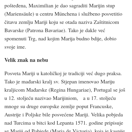
pošteđena, Maximilian je dao sagraditi Marijin stup
(Mariensäule) u centru Münchena i službeno posvetitio
čitavu zemlju Mariji koju se otada naziva Zaštitnicom
Bavarske (Patrona Bavariae). Tako je dakle već
spomenuti Trg, nad kojim Marija budno bdije, dobio
svoje ime.
Velik znak na nebu
Posveta Mariji u katoličkoj je tradiciji već dugo praksa.
Tako je mađarski kralj sv. Stjepan imenovao Mariju
kraljicom Mađarske (Regina Hungariae), Portugal se još
u 12. stoljeću nazivao Marijiniom, a u 17. stoljeću
mnoge su druge europske zemlje poput Francuske,
Austrije i Poljske bile posvećene Mariji. Velika pobjeda
nad Turcima u bitci kod Lepanta 1571. godine pripisuje
se Mariji od Pobjede (Maria de Victoria), koja je kasnije