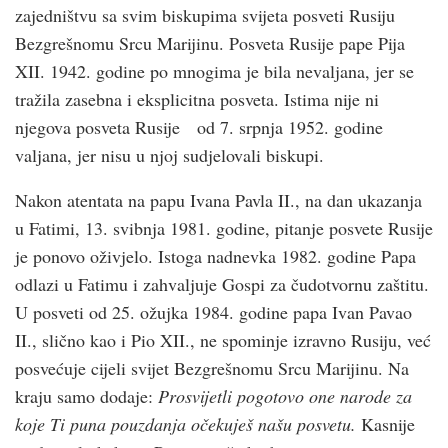
zajedništvu sa svim biskupima svijeta posveti Rusiju
Bezgrešnomu Srcu Marijinu. Posveta Rusije pape Pija
XII. 1942. godine po mnogima je bila nevaljana, jer se
tražila zasebna i eksplicitna posveta. Istima nije ni
njegova posveta Rusije od 7. srpnja 1952. godine
valjana, jer nisu u njoj sudjelovali biskupi.
Nakon atentata na papu Ivana Pavla II., na dan ukazanja
u Fatimi, 13. svibnja 1981. godine, pitanje posvete Rusije
je ponovo oživjelo. Istoga nadnevka 1982. godine Papa
odlazi u Fatimu i zahvaljuje Gospi za čudotvornu zaštitu.
U posveti od 25. ožujka 1984. godine papa Ivan Pavao
II., slično kao i Pio XII., ne spominje izravno Rusiju, već
posvećuje cijeli svijet Bezgrešnomu Srcu Marijinu. Na
kraju samo dodaje:
Prosvijetli pogotovo one narode za
koje Ti puna pouzdanja očekuješ našu posvetu.
Kasnije