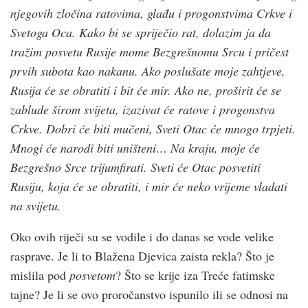
njegovih zločina ratovima, glađu i progonstvima Crkve i
Svetoga Oca. Kako bi se spriječio rat, dolazim ja da
tražim
posvetu Rusije mome Bezgrešnomu Srcu i pričest
prvih subota kao nakanu. Ako poslušate moje zahtjeve,
Rusija će se obratiti i bit će mir. Ako ne, proširit će se
zablude širom svijeta, izazivat će ratove i progonstva
Crkve. Dobri će biti mučeni, Sveti Otac će mnogo trpjeti.
Mnogi će narodi biti uništeni… Na kraju, moje će
Bezgrešno Srce trijumfirati. Sveti će Otac posvetiti
Rusiju, koja će se obratiti, i mir će neko vrijeme vladati
na svijetu.
Oko ovih riječi su se vodile i do danas se vode velike
rasprave. Je li to Blažena Djevica zaista rekla? Što je
mislila pod
posvetom
? Što se krije iza Treće fatimske
tajne? Je li se ovo proročanstvo ispunilo ili se odnosi na