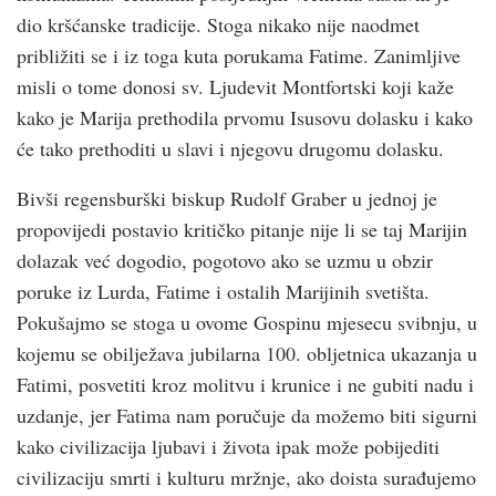
dio kršćanske tradicije. Stoga nikako nije naodmet
približiti se i iz toga kuta porukama Fatime. Zanimljive
misli o tome donosi sv. Ljudevit Montfortski koji kaže
kako je Marija prethodila prvomu Isusovu dolasku i kako
će tako prethoditi u slavi i njegovu drugomu dolasku.
Bivši regensburški biskup Rudolf Graber u jednoj je
propovijedi postavio kritičko pitanje nije li se taj Marijin
dolazak već dogodio, pogotovo ako se uzmu u obzir
poruke iz Lurda, Fatime i ostalih Marijinih svetišta.
Pokušajmo se stoga u ovome Gospinu mjesecu svibnju, u
kojemu se obilježava jubilarna 100. obljetnica ukazanja u
Fatimi, posvetiti kroz molitvu i krunice i ne gubiti nadu i
uzdanje, jer Fatima nam poručuje da možemo biti sigurni
kako civilizacija ljubavi i života ipak može pobijediti
civilizaciju smrti i kulturu mržnje, ako doista surađujemo