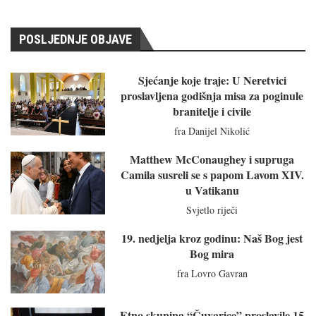
POSLJEDNJE OBJAVE
Sjećanje koje traje: U Neretvici
proslavljena godišnja misa za poginule
branitelje i civile
fra Danijel Nikolić
Matthew McConaughey i supruga
Camila susreli se s papom Lavom XIV.
u Vatikanu
Svjetlo riječi
19. nedjelja kroz godinu: Naš Bog jest
Bog mira
fra Lovro Gavran
Etno skupina “Čuvarice” proslavile 15