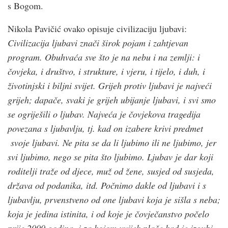
s Bogom.
Nikola Pavičić ovako opisuje civilizaciju ljubavi:
C
ivilizacija ljubavi znači širok pojam i zahtjevan
program. Obuhvaća sve što je na nebu i na zemlji: i
čovjeka, i društvo, i strukture, i vjeru, i tijelo, i duh, i
životinjski i biljni svijet. Grijeh protiv ljubavi je najveći
grijeh; dapače, svaki je grijeh ubijanje ljubavi, i svi smo
se ogriješili o ljubav. Najveća je čovjekova tragedija
povezana s ljubavlju, tj. kad on izabere krivi predmet
svoje ljubavi. Ne pita se da li ljubimo ili ne ljubimo, jer
svi ljubimo, nego se pita što ljubimo. Ljubav je dar koji
roditelji traže od djece, muž od žene, susjed od susjeda,
država od podanika, itd. Počnimo dakle od ljubavi i s
ljubavlju, prvenstveno od one ljubavi koja je sišla s neba;
koja je jedina istinita, i od koje je čovječanstvo počelo
prije 2000 godina, i za kojom uvijek plače kad je izgubi.