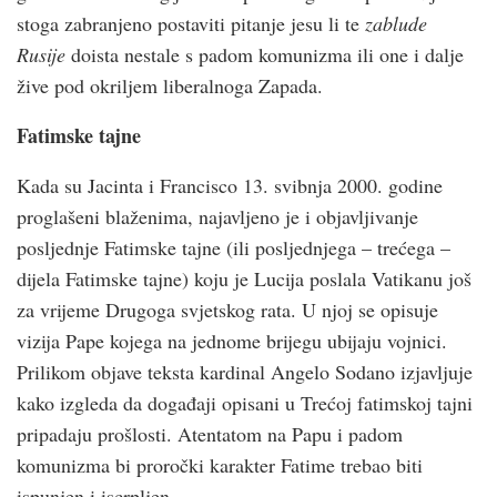
stoga zabranjeno postaviti pitanje jesu li te
zablude
Rusije
doista nestale s padom komunizma ili one i dalje
žive pod okriljem liberalnoga Zapada.
Fatimske tajne
Kada su Jacinta i Francisco 13. svibnja 2000. godine
proglašeni blaženima, najavljeno je i objavljivanje
posljednje Fatimske tajne (ili posljednjega – trećega –
dijela Fatimske tajne) koju je Lucija poslala Vatikanu još
za vrijeme Drugoga svjetskog rata. U njoj se opisuje
vizija Pape kojega na jednome brijegu ubijaju vojnici.
Prilikom objave teksta kardinal Angelo Sodano izjavljuje
kako izgleda da događaji opisani u Trećoj fatimskoj tajni
pripadaju prošlosti. Atentatom na Papu i padom
komunizma bi proročki karakter Fatime trebao biti
ispunjen i iscrpljen.