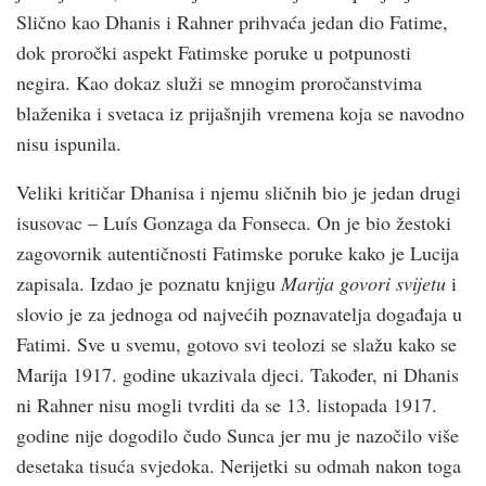
Slično kao Dhanis i Rahner prihvaća jedan dio Fatime,
dok proročki aspekt Fatimske poruke u potpunosti
negira. Kao dokaz služi se mnogim proročanstvima
blaženika i svetaca iz prijašnjih vremena koja se navodno
nisu ispunila.
Veliki kritičar Dhanisa i njemu sličnih bio je jedan drugi
isusovac – Luís Gonzaga da Fonseca. On je bio žestoki
zagovornik autentičnosti Fatimske poruke kako je Lucija
zapisala. Izdao je poznatu knjigu
Marija govori svijetu
i
slovio je za jednoga od najvećih poznavatelja događaja u
Fatimi. Sve u svemu, gotovo svi teolozi se slažu kako se
Marija 1917. godine ukazivala djeci. Također, ni Dhanis
ni Rahner nisu mogli tvrditi da se 13. listopada 1917.
godine nije dogodilo čudo Sunca jer mu je nazočilo više
desetaka tisuća svjedoka. Nerijetki su odmah nakon toga