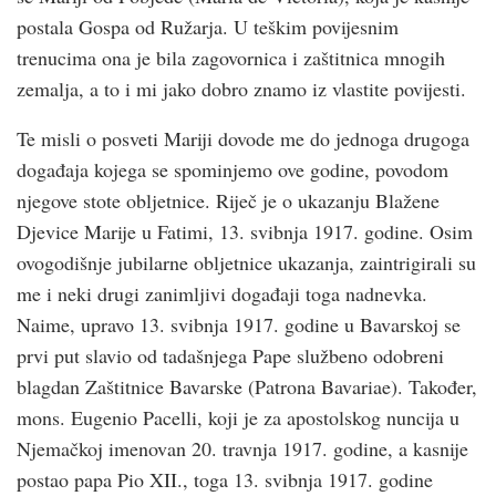
postala Gospa od Ružarja. U teškim povijesnim
trenucima ona je bila zagovornica i zaštitnica mnogih
zemalja, a to i mi jako dobro znamo iz vlastite povijesti.
Te misli o posveti Mariji dovode me do jednoga drugoga
događaja kojega se spominjemo ove godine, povodom
njegove stote obljetnice. Riječ je o ukazanju Blažene
Djevice Marije u Fatimi, 13. svibnja 1917. godine. Osim
ovogodišnje jubilarne obljetnice ukazanja, zaintrigirali su
me i neki drugi zanimljivi događaji toga nadnevka.
Naime, upravo 13. svibnja 1917. godine u Bavarskoj se
prvi put slavio od tadašnjega Pape službeno odobreni
blagdan Zaštitnice Bavarske (Patrona Bavariae). Također,
mons. Eugenio Pacelli, koji je za apostolskog nuncija u
Njemačkoj imenovan 20. travnja 1917. godine, a kasnije
postao papa Pio XII., toga 13. svibnja 1917. godine