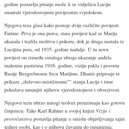
godine postavlja pitanje može li se vidjelicu Luciju
smatrati vjerodostojnim povijesnim svjedokom.
Njegova teza glasi kako postoje dvije različite povijesti
Fatime. Prva je ona prava, stara povijest kad se Marija
ukazala i tražila molitvu i pokoru, dok je druga nastala iz
Lucijina pera, od 1935. godine nadalje. U tu novu
povijest on između ostaloga ubraja ukazanje anđela
malenim pastirima 1916. godine, viziju pakla i posvetu
Rusije Bezgrešnomu Srcu Marijinu. Dhanis pripisuje te
prikaze „duševno-mističnomu”“ stanju Lucije i time
pokušava umanjiti njihovu vjerodostojnost i obvezivost.
Njegovu tezu ubrzo mnogi teolozi preuzimaju kao gotovu
činjenicu. Tako Karl Rahner u svojoj knjizi
Vizije i
proročanstva
postavlja pitanje o smislu objavljivanja tajni
jednoj osobi, kao i o njihovu čuvanju do ispunjenja.