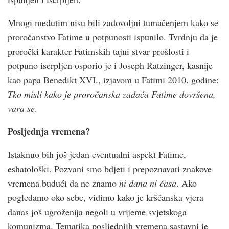
Mnogi međutim nisu bili zadovoljni tumačenjem kako se
proročanstvo Fatime u potpunosti ispunilo. Tvrdnju da je
proročki karakter Fatimskih tajni stvar prošlosti i
potpuno iscrpljen osporio je i Joseph Ratzinger, kasnije
kao papa Benedikt XVI., izjavom u Fatimi 2010. godine:
Tko misli kako je proročanska zadaća Fatime dovršena,
vara se
.
Posljednja vremena?
Istaknuo bih još jedan eventualni aspekt Fatime,
eshatološki. Pozvani smo bdjeti i prepoznavati znakove
vremena budući da ne znamo
ni dana ni časa
. Ako
pogledamo oko sebe, vidimo kako je kršćanska vjera
danas još ugroženija negoli u vrijeme svjetskoga
komunizma. Tematika posljednjih vremena sastavni je