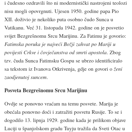
i čudesno ozdravili što ni modernistički nastrojeni teolozi
nisu mogli opovrgnuti. Ujesen 1950. godine papa Pio
XII. doživio je nekoliko puta osobno čudo Sunca u
Vatikanu. Već 31. listopada 1942. godine on je posvetio
svijet Bezgrešnomu Srcu Marijinu. Za Fatimu je govorio:
Fatimska poruka je najveći Božji zahvat po Mariji u
povijesti Crkve i čovječanstva od smrti apostola
. Zbog
tzv. čuda Sunca Fatimsku Gospu se ubrzo identificiralo
sa tekstom iz Ivanova Otkrivenja, gdje on govori o
ženi
zaodjenutoj suncem
.
Posveta Bezgrešnomu Srcu Marijinu
Ovdje se ponovno vraćam na temu posvete. Marija je
obećala ponovno doći i zatražiti posvetu Rusije. To se i
dogodilo 13. lipnja 1929. godine kada je prilikom objave
Luciji u španjolskom gradu Tuyju tražila da Sveti Otac u