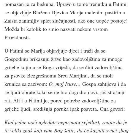
pomazan je za biskupa. Upravo u tome trenutku u Fatimi
se objavljuje Blažena Djevica Marija malenim pastirima.
Zaista zanimljiv splet slučajnosti, ako one uopće postoje!
Možda bi katolik to smio nazvati nekom vrstom
Providnosti.
U Fatimi se Marija objavljuje djeci i traži da se
Gospodinu prikazuju žrtve kao zadovoljština za mnoge
grijehe kojima se Boga vrijeđa, da se čini zadovoljština
za psovke Bezgrešnomu Srcu Marijinu, da se moli
krunica sa zazivom:
O, moj Isuse…
Gospa zahtijeva i da
se ljudi obrate kako se ne bio dogodio novi, još strašniji
rat. Ali i u Fatimi je, pored potrebe zadovoljštine za
grijehe ljudi, središnja poruka ipak posveta. Ona govori:
Kad jedne noći ugledate nepoznatu svjetlost, znajte da je
to veliki znak koji vam Bog šalje, da će kazniti svijet zbog