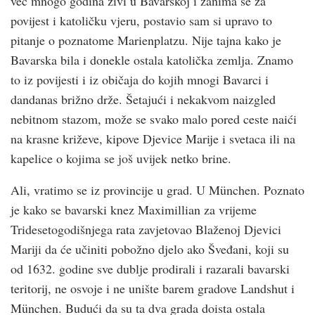
već mnogo godina živi u Bavarskoj i zanima se za
povijest i katoličku vjeru, postavio sam si upravo to
pitanje o poznatome Marienplatzu. Nije tajna kako je
Bavarska bila i donekle ostala katolička zemlja. Znamo
to iz povijesti i iz običaja do kojih mnogi Bavarci i
dandanas brižno drže. Šetajući i nekakvom naizgled
nebitnom stazom, može se svako malo pored ceste naići
na krasne križeve, kipove Djevice Marije i svetaca ili na
kapelice o kojima se još uvijek netko brine.
Ali, vratimo se iz provincije u grad. U München. Poznato
je kako se bavarski knez Maximillian za vrijeme
Tridesetogodišnjega rata zavjetovao Blaženoj Djevici
Mariji da će učiniti pobožno djelo ako Šveđani, koji su
od 1632. godine sve dublje prodirali i razarali bavarski
teritorij, ne osvoje i ne unište barem gradove Landshut i
München. Budući da su ta dva grada doista ostala