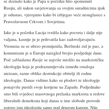
se doznalo kako je Papa u početku htio spomenuti
Rusiju, ali nakon savjetovanja sa svojim suradnicima ipak
je odustao, vjerojatno kako bi izbjegao veće nesuglasice s
Pravoslavnom Crkvom i Sovjetima.
Iako je u početku Lucija tvrdila kako posveta i dalje nije
valjana, kasnije ju je prihvatila kao zadovoljavajuću.
Vremena su se ubrzo promijenila, Berlinski zid je pao, a
komunizam je u Europi naizgled brojio posljednje dane.
Pod
zabludama Rusije
se najviše mislilo na marksističku
ideologiju koja je podrazumijevala između ostaloga
ateizam, razne oblike destrukcije obitelji ili rodnu
ideologiju. Danas vidimo kako su plodovi te ideologije
ponajviše pustili svoje korijene na Zapadu. Podjednako
smo bili svjedoci masovnoga prelaska marksista u redove
liberalnih demokrata koji danas u ime slobode provode
gotovo istu ideologiju samo pod drugom kapom. Nije