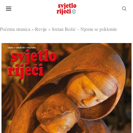
Početna stranica
»
Revije
»
Sretan Božić – Njemu se poklonite