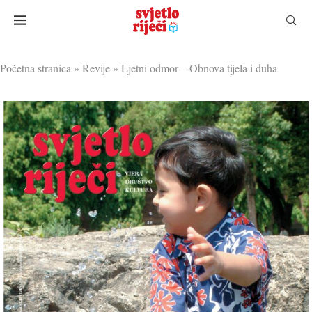
Početna stranica
»
Revije
»
Ljetni odmor – Obnova tijela i duha