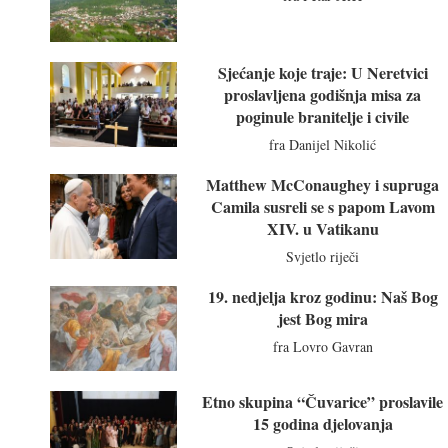
Sjećanje koje traje: U Neretvici
proslavljena godišnja misa za
poginule branitelje i civile
fra Danijel Nikolić
Matthew McConaughey i supruga
Camila susreli se s papom Lavom
XIV. u Vatikanu
Svjetlo riječi
19. nedjelja kroz godinu: Naš Bog
jest Bog mira
fra Lovro Gavran
Etno skupina “Čuvarice” proslavile
15 godina djelovanja