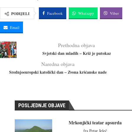
PODIJELI
Facebook
Whatsapp
Viber
Email
Prethodna objava
Svjetski dan mladih – Križ je putokaz
Naredna objava
Srednjoeuropski katolički dan – Zvona kršćanske nade
POSLJEDNJE OBJAVE
Mrkonjićki teatar apsurda
fra Petar Jeleč