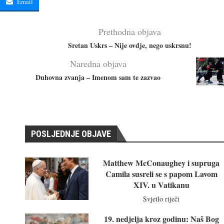
Email
Prethodna objava
Sretan Uskrs – Nije ovdje, nego uskrsnu!
Naredna objava
Duhovna zvanja – Imenom sam te zazvao
POSLJEDNJE OBJAVE
Matthew McConaughey i supruga
Camila susreli se s papom Lavom
XIV. u Vatikanu
Svjetlo riječi
19. nedjelja kroz godinu: Naš Bog