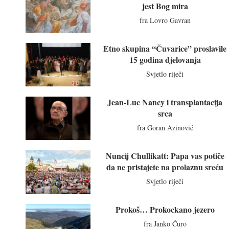
jest Bog mira
fra Lovro Gavran
Etno skupina “Čuvarice” proslavile
15 godina djelovanja
Svjetlo riječi
Jean-Luc Nancy i transplantacija
srca
fra Goran Azinović
Nuncij Chullikatt: Papa vas potiče
da ne pristajete na prolaznu sreću
Svjetlo riječi
Prokoš… Prokockano jezero
fra Janko Ćuro