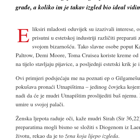
građe, a koliko im je takav izgled bio ideal vid
E
liksiri mladosti oduvijek su izazivali interese,
prisutni u estetskoj industriji različiti prepar
svojom bizarnoš­ću. Tako slavne osobe poput 
Paltrow, Demi Moore, Toma Cruisea koriste kreme od ov
na tijelo stavljaju pijavice, a posljednji estetski krik j
Ovi primjeri podsjećaju me na poznati ep o Gilgamešu
pokušava pronaći Utnapištima – jedinog čovjeka kojem 
nadi da će je mudri Utnapištim proslijediti baš njemu
umire u svojoj palači.
Ženska ljepota raduje oči, kaže mudri Sirah (Sir 36,2
preparatima mogli bismo se složiti s Diogenom iz Laerte 
životu, rekao da je to
žena koja lijepo izgleda
.