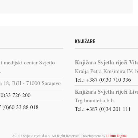
KNJIŽARE
Knjižara Svjetla riječi Vit
i medijski centar Svjetlo
.
Kralja Petra Krešimira IV, b
Tel.: +387 (0)30 710 336
a 18, BiH - 71000 Sarajevo
Knjižara Svjetla riječi Li
(0)33 726 200
Trg branitelja b.b.
 (0)60 33 88 018
Tel.: +387 (0)34 201 111
@2023 Svjetlo riječi d.o.o. All Right Reserved. Development by
Lilium Digital