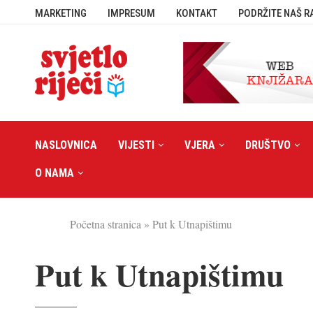
MARKETING
IMPRESUM
KONTAKT
PODRŽITE NAŠ R
NASLOVNICA
VIJESTI
VJERA
DRUŠTVO
O NAMA
Početna stranica
»
Put k Utnapištimu
Put k Utnapištimu