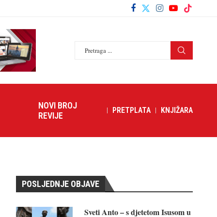
NOVI BROJ
PRETPLATA
KNJIŽARA
REVIJE
POSLJEDNJE OBJAVE
Sveti Anto – s djetetom Isusom u