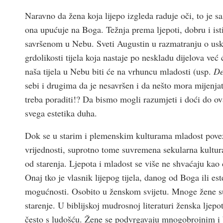
Naravno da žena koja lijepo izgleda raduje oči, to je 
ona upućuje na Boga. Težnja prema ljepoti, dobru i ist
savršenom u Nebu. Sveti Augustin u razmatranju o uskr
grdolikosti tijela koja nastaje po neskladu dijelova već ć
naša tijela u Nebu biti će na vrhuncu mladosti (usp.
De
sebi i drugima da je nesavršen i da nešto mora mijenjati
treba poraditi!? Da bismo mogli razumjeti i doći do ova
svega estetika duha.
Dok se u starim i plemenskim kulturama mladost poveziv
vrijednosti, suprotno tome suvremena sekularna kultura
od starenja. Ljepota i mladost se više ne shvaćaju kao
Onaj tko je vlasnik lijepog tijela, danog od Boga ili e
mogućnosti. Osobito u ženskom svijetu. Mnoge žene su 
starenje. U biblijskoj mudrosnoj literaturi ženska ljep
često s ludoš­ću. Žene se podvrgavaju mnogobrojnim i b