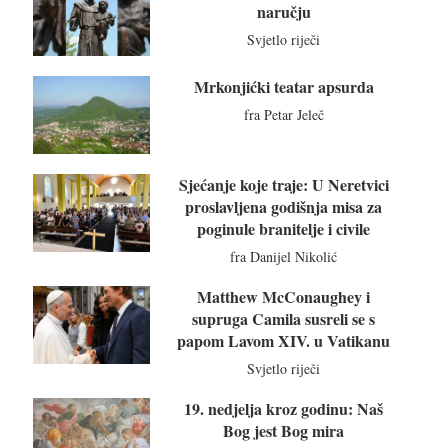
naručju
Svjetlo riječi
Mrkonjićki teatar apsurda
fra Petar Jeleč
Sjećanje koje traje: U Neretvici
proslavljena godišnja misa za
poginule branitelje i civile
fra Danijel Nikolić
Matthew McConaughey i
supruga Camila susreli se s
papom Lavom XIV. u Vatikanu
Svjetlo riječi
19. nedjelja kroz godinu: Naš
Bog jest Bog mira