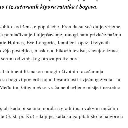
imo i iz sačuvanih kipova ratnika i bogova.
 osobito kod ženske populacije. Premda su već dulje vrijeme
ati za pomlađivanje i uljepšavanje, mnogi nam privlače pažnju
Katie Holmes, Eve Longorie, Jennifer Lopez, Gwyneth
čje posteljice, masku od bikovih testisa, slavujev izmet,
e i serum od zmijskog otrova protiv bora.
. Istoimeni lik nakon mnogih životnih razočaranja
su bogovi povjerili tajnu besmrtnosti i vječnog života – u
. Međutim, Gilgameš se vraća neobavljene misije i nesretno
2), ali kada bi se ona morala izgraditi na ovakvim mučnim
(3. st. pr. Kr.) – koji je, kada su ga pitali što je najgore u