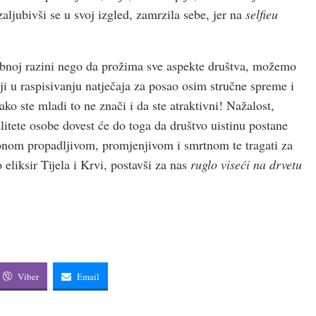
aljubivši se u svoj izgled, zamrzila sebe, jer na
selfieu
sobnoj razini nego da prožima sve aspekte društva, možemo
ji u raspisivanju natječaja za posao osim stručne spreme i
 ako ste mladi to ne znači i da ste atraktivni! Nažalost,
alitete osobe dovest će do toga da društvo uistinu postane
 onom propadljivom, promjenjivom i smrtnom te tragati za
eliksir Tijela i Krvi, postavši za nas
ruglo viseći na drvetu
Viber
Email