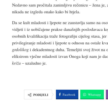
Nedavno sam pročitala zanimljivu rečenicu – žena je, z
nikada ne izgleda onako kako bi htjela.
Da se kult mladosti i ljepote ne zaustavlja samo na o
vidjeti i iz uobičajene prakse današnjih poslodavaca ko
osobnih kvalifikacija traže fotografiju cijelog stasa, jer
privilegiranje mladosti i ljepote u odnosu na ostale kv
grdolikog
i dekadentnog duha. Temeljiti svoj život na
eliksirom vječne mladosti izvan Onoga koji nam je dao 
križa
– uzaludno je.
PODIJELI
Facebook
Whatsapp