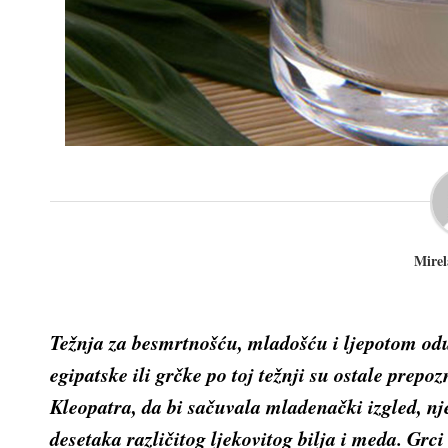
Mirel
Težnja za besmrtnoš­ću, mladoš­ću i ljepotom od
egipatske ili grčke po toj težnji su ostale prep
Kleopatra, da bi sačuvala mladenački izgled, n
desetaka različitog ljekovitog bilja i meda. Grc