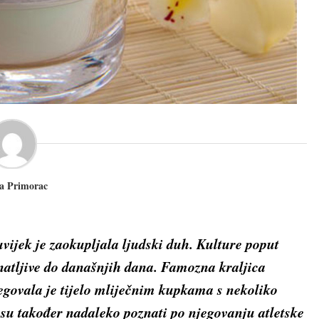
a Primorac
uvijek je zaokupljala ljudski duh. Kulture poput
oznatljive do današnjih dana. Famozna kraljica
jegovala je tijelo mliječnim kupkama s nekoliko
i su također nadaleko poznati po njegovanju atletske