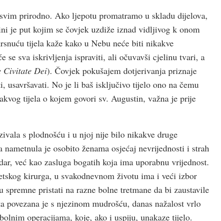
sasvim prirodno. Ako ljepotu promatramo u skladu dijelova,
ini je put kojim se čovjek uzdiže iznad vidljivog k onom
snuću tijela kaže kako u Nebu neće biti nikakve
e se sva iskrivljenja ispraviti, ali očuvavši cjelinu tvari, a
 Civitate Dei
). Čovjek pokušajem dotjerivanja priznaje
, usavršavati. No je li baš isključivo tijelo ono na čemu
kvog tijela o kojem govori sv. Augustin, važna je prije
ala s plodnoš­ću i u njoj nije bilo nikakve druge
 nametnula je osobito ženama osjećaj nevrijednosti i strah
 dar, već kao zasluga bogatih koja ima uporabnu vrijednost.
stetskog kirurga, u svakodnevnom životu ima i veći izbor
spremne pristati na razne bolne tretmane da bi zaustavile
ota povezana je s njezinom mudroš­ću, danas nažalost vrlo
olnim operacijama, koje, ako i uspiju, unakaze tijelo.