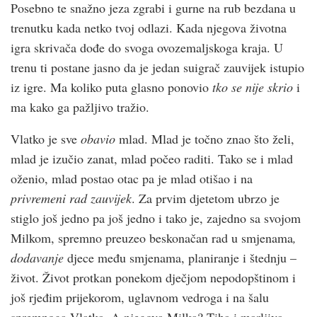
Posebno te snažno jeza zgrabi i gurne na rub bezdana u
trenutku kada netko tvoj odlazi. Kada njegova životna
igra skrivača dođe do svoga ovozemaljskoga kraja. U
trenu ti postane jasno da je jedan suigrač zauvijek istupio
iz igre. Ma koliko puta glasno ponovio
tko se nije skrio
i
ma kako ga pažljivo tražio.
Vlatko je sve
obavio
mlad. Mlad je točno znao što želi,
mlad je izučio zanat, mlad počeo raditi. Tako se i mlad
oženio, mlad postao otac pa je mlad otišao i na
privremeni rad zauvijek
. Za prvim djetetom ubrzo je
stiglo još jedno pa još jedno i tako je, zajedno sa svojom
Milkom, spremno preuzeo beskonačan rad u smjenama
,
dodavanje
djece među smjenama, planiranje i štednju –
život. Život protkan ponekom dječjom nepodopštinom i
još rjeđim prijekorom, uglavnom vedroga i na šalu