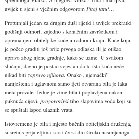
spremnoga Vlatka. A njegova Milka? Tiha i marljiva,
uvijek u sjeni s vječnim odgovorom
Pitaj tatu!…
Protutnjali jedan za drugim duši rijetki i uvijek prekratki
godišnji odmori, zajedno s konačnim završetkom i
opremanjem obiteljske kuće u rodnom kraju. Kuće koju
je počeo graditi još prije prvoga odlaska ili je otišao
upravo zbog njene gradnje, kako se uzme. U svakom
slučaju, davno je postao svjestan da ta ista kuća neće
nikad biti
zapravo njihova
. Onako „njemački”
namještena i uglavnom samo ljeti otvarana bila je laka
meta provale. Jedne je zime bila i poplavljena nakon
puknuća cijevi,
progovorivši
tiho slapovima vode koji su
se spuštali ispod ulaznih vrata.
Istovremeno je bila i mjesto bučnih obiteljskih druženja,
susreta s prijateljima kao i čvrst dio široko nasmijanoga