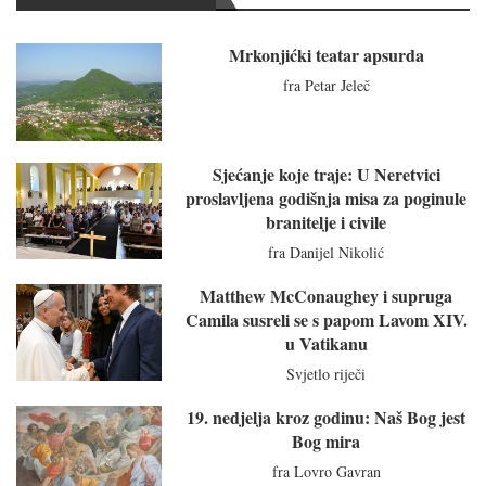
Mrkonjićki teatar apsurda
fra Petar Jeleč
Sjećanje koje traje: U Neretvici
proslavljena godišnja misa za poginule
branitelje i civile
fra Danijel Nikolić
Matthew McConaughey i supruga
Camila susreli se s papom Lavom XIV.
u Vatikanu
Svjetlo riječi
19. nedjelja kroz godinu: Naš Bog jest
Bog mira
fra Lovro Gavran