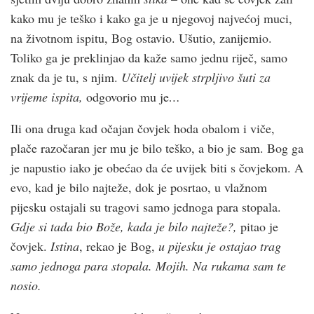
kako mu je teško i kako ga je u njegovoj najvećoj muci,
na životnom ispitu, Bog ostavio. Ušutio, zanijemio.
Toliko ga je preklinjao da kaže samo jednu riječ, samo
znak da je tu, s njim.
Učitelj uvijek strpljivo šuti za
vrijeme ispita,
odgovorio mu je
…
Ili ona druga kad očajan čovjek hoda obalom i viče,
plače razočaran jer mu je bilo teško, a bio je sam. Bog ga
je napustio iako je obećao da će uvijek biti s čovjekom. A
evo, kad je bilo najteže, dok je posrtao, u vlažnom
pijesku ostajali su tragovi samo jednoga para stopala.
Gdje si tada bio Bože, kada je bilo najteže?,
pitao je
čovjek.
Istina
, rekao je Bog,
u pijesku je ostajao trag
samo jednoga para stopala. Mojih. Na rukama sam te
nosio.