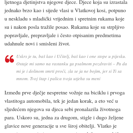
ljetnoga djetinjstva njegove djece. Djece koja su izrastala
jednako brzo kao i sijede vlasi u Vlatkovoj kosi, potpuno
u neskladu s mladićki vrijednim i spretnim rukama koje
su i nakon posla tražile posao. Rukama koje su strpljivo
popravljale, prepravljale i često otpisanim predmetima
udahnule novi i smisleni život.
Uskrs je tu, baš kao i Učitelj, baš kao i one stope u pijesku.
Ostaje mi samo na rastanku ga psalmom pozdraviti –
Pa da
mi je i dolinom smrti proći, zla se ja ne bojim, jer si Ti sa
mnom. Tvoj štap i palica tvoja utjeha su meni
Između prve dječje nespretne vožnje na biciklu i prvoga
vlastitoga automobila, tek je jedan korak, a eto već u
sljedećem njegova su djeca sebi pronalazila životnoga
para. Uskoro su, jedna za drugom, stigle i dugo željene
glavice nove generacije u sve široj obitelji. Vlatko je