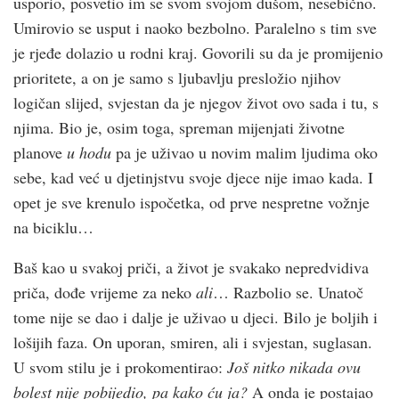
usporio, posvetio im se svom svojom dušom, nesebično.
Umirovio se usput i naoko bezbolno. Paralelno s tim sve
je rjeđe dolazio u rodni kraj. Govorili su da je promijenio
prioritete, a on je samo s ljubavlju presložio njihov
logičan slijed, svjestan da je njegov život ovo sada i tu, s
njima. Bio je, osim toga, spreman mijenjati životne
planove
u hodu
pa je uživao u novim malim ljudima oko
sebe, kad već u djetinjstvu svoje djece nije imao kada. I
opet je sve krenulo ispočetka, od prve nespretne vožnje
na biciklu…
Baš kao u svakoj priči, a život je svakako nepredvidiva
priča, dođe vrijeme za neko
ali
… Razbolio se. Unatoč
tome nije se dao i dalje je uživao u djeci. Bilo je boljih i
lošijih faza. On uporan, smiren, ali i svjestan, suglasan.
U svom stilu je i prokomentirao:
Još nitko nikada ovu
bolest nije pobijedio, pa kako ću ja?
A onda je postajao