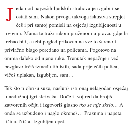
J
edan od najvećih ljudskih strahova je izgubiti se,
ostati sam. Nakon prvoga takvoga iskustva strepjet
ćeš i pri samoj pomisli na osjećaj izgubljenosti u
trgovini. Mama te traži rukom pruženom u pravcu gdje bi
trebao biti, a tebi pogled prikovan na sve to šareno i
privlačno blago poredano na policama. Pogotovo na
onima daleko od njene ruke. Trenutak nepažnje i već
bezglavo trčiš između tih istih, sada prijetećih polica,
vičeš uplakan, izgubljen, sam…
Tek što ti obrišu suze, naslutiš isti onaj nelagodan osjećaj
u nedužnoj igri skrivača. Dođe i tvoj red da brojiš
zatvorenih očiju i izgovoriš glasno
tko se nije skrio…
A
onda se uzbuđeno i naglo okreneš… Praznina i napeta
tišina. Ništa. Izgubljen opet.