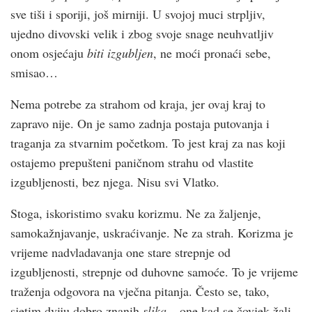
sve tiši i sporiji, još mirniji. U svojoj muci strpljiv,
ujedno divovski velik i zbog svoje snage neuhvatljiv
onom osjećaju
biti izgubljen
, ne moći pronaći sebe,
smisao…
Nema potrebe za strahom od kraja, jer ovaj kraj to
zapravo nije. On je samo zadnja postaja putovanja i
traganja za stvarnim početkom. To jest kraj za nas koji
ostajemo prepušteni paničnom strahu od vlastite
izgubljenosti, bez njega. Nisu svi Vlatko.
Stoga, iskoristimo svaku korizmu. Ne za žaljenje,
samokažnjavanje, uskraćivanje. Ne za strah. Korizma je
vrijeme nadvladavanja one stare strepnje od
izgubljenosti, strepnje od duhovne samoće. To je vrijeme
traženja odgovora na vječna pitanja. Često se, tako,
sjetim dviju dobro znanih
slika
– one kad se čovjek žali