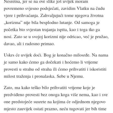
Nesretna, jer se na ove slike još uvijek moram
povremeno svjesno podsjećati, zavidim Vlatku na čudu
vjere i prihvaćanja. Zahvaljujući tome njegova životna
„korizma” nije bila besplodno lutanje. Od samoga je
početka bio svjestan trajanja ispita, kao i toga tko ga
nosi. Zato se u svojoj korizmi nije odricao, već je pružao,
davao, ali i radosno primao.
Uskrs će uvijek doći. Bog je konačno milosrđe. Na nama
je samo kako ćemo ga dočekati i hoćemo li vrijeme
provesti u strahu od straha ili ćemo prihvatiti i iskoristiti
milost traženja i pronalaska. Sebe u Njemu.
Zato, ma kako teško bilo prihvatiti vrijeme koje je
predviđeno provesti bez onoga koga više nema, kao i sve
one predstojeće susrete na kojima će odjednom njegovo
mjesto zauvijek ostati prazno, neću tugovati jer bih time