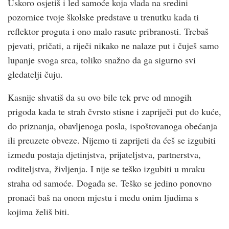
Uskoro osjetiš i led samoće koja vlada na sredini
pozornice tvoje školske predstave u trenutku kada ti
reflektor proguta i ono malo rasute pribranosti. Trebaš
pjevati, pričati, a riječi nikako ne nalaze put i čuješ samo
lupanje svoga srca, toliko snažno da ga sigurno svi
gledatelji čuju.
Kasnije shvatiš da su ovo bile tek prve od mnogih
prigoda kada te strah čvrsto stisne i zapriječi put do kuće,
do priznanja, obavljenoga posla, ispoštovanoga obećanja
ili preuzete obveze. Nijemo ti zaprijeti da ćeš se izgubiti
između postaja djetinjstva, prijateljstva, partnerstva,
roditeljstva, življenja. I nije se teško izgubiti u mraku
straha od samoće. Događa se. Teško se jedino ponovno
pronaći baš na onom mjestu i među onim ljudima s
kojima želiš biti.