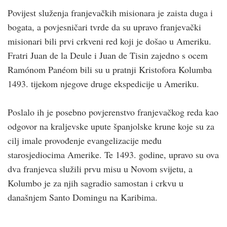
Povijest služenja franjevačkih misionara je zaista duga i
bogata, a povjesničari tvrde da su upravo franjevački
misionari bili prvi crkveni red koji je došao u Ameriku.
Fratri Juan de la Deule i Juan de Tisin zajedno s ocem
Ramónom Panéom bili su u pratnji Kristofora Kolumba
1493. tijekom njegove druge ekspedicije u Ameriku.
Poslalo ih je posebno povjerenstvo franjevačkog reda kao
odgovor na kraljevske upute španjolske krune koje su za
cilj imale provođenje evangelizacije među
starosjediocima Amerike. Te 1493. godine, upravo su ova
dva franjevca služili prvu misu u Novom svijetu, a
Kolumbo je za njih sagradio samostan i crkvu u
današnjem Santo Domingu na Karibima.