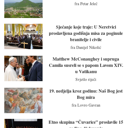
fra Petar Jeleč
Sjećanje koje traje: U Neretvici
proslavljena godišnja misa za poginule
branitelje i civile
fra Danijel Nikolić
Matthew McConaughey i supruga
Camila susreli se s papom Lavom XIV.
u Vatikanu
Svjetlo riječi
19. nedjelja kroz godinu: Naš Bog jest
Bog mira
fra Lovro Gavran
Etno skupina “Čuvarice” proslavile 15