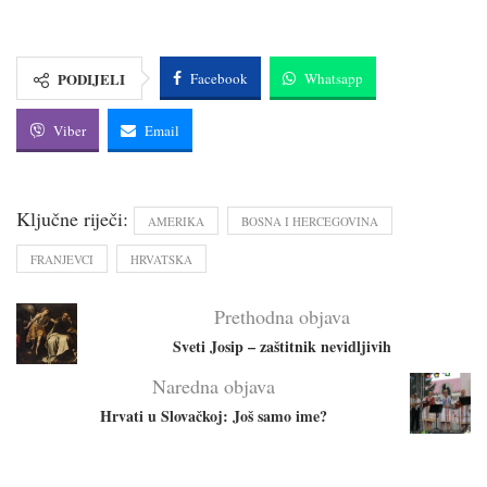
PODIJELI
Facebook
Whatsapp
Viber
Email
Ključne riječi:
AMERIKA
BOSNA I HERCEGOVINA
FRANJEVCI
HRVATSKA
Prethodna objava
Sveti Josip – zaštitnik nevidljivih
Naredna objava
Hrvati u Slovačkoj: Još samo ime?