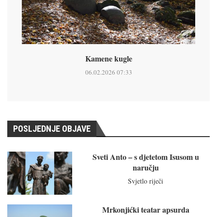
Kamene kugle
06.02.2026 07:33
POSLJEDNJE OBJAVE
Sveti Anto – s djetetom Isusom u
naručju
Svjetlo riječi
Mrkonjićki teatar apsurda