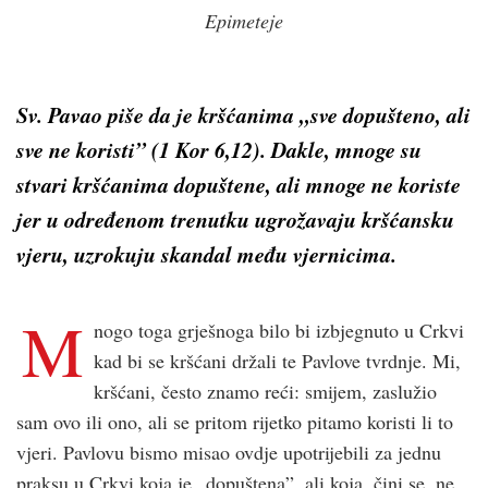
Epimeteje
Sv. Pavao piše da je kršćanima „sve dopušteno, ali
sve ne koristi” (1 Kor 6,12). Dakle, mnoge su
stvari kršćanima dopuštene, ali mnoge ne koriste
jer u određenom trenutku ugrožavaju kršćansku
vjeru, uzrokuju skandal među vjernicima.
M
nogo toga grješnoga bilo bi izbjegnuto u Crkvi
kad bi se kršćani držali te Pavlove tvrdnje. Mi,
kršćani, često znamo reći: smijem, zaslužio
sam ovo ili ono, ali se pritom rijetko pitamo koristi li to
vjeri. Pavlovu bismo misao ovdje upotrijebili za jednu
praksu u Crkvi koja je „dopuštena”, ali koja, čini se, ne