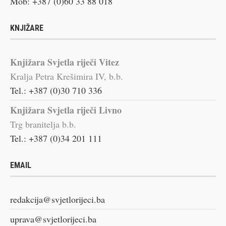
Mob: +387 (0)60 33 88 018
KNJIŽARE
Knjižara Svjetla riječi Vitez
Kralja Petra Krešimira IV, b.b.
Tel.: +387 (0)30 710 336
Knjižara Svjetla riječi Livno
Trg branitelja b.b.
Tel.: +387 (0)34 201 111
EMAIL
redakcija@svjetlorijeci.ba
uprava@svjetlorijeci.ba