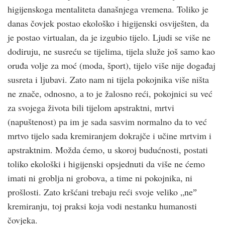
higijenskoga mentaliteta današnjega vremena. Toliko je
danas čovjek postao ekološko i higijenski osviješten, da
je postao virtualan, da je izgubio tijelo. Ljudi se više ne
dodiruju, ne susreću se tijelima, tijela služe još samo kao
oruđa volje za moć (moda, šport), tijelo više nije događaj
susreta i ljubavi. Zato nam ni tijela pokojnika više ništa
ne znače, odnosno, a to je žalosno reći, pokojnici su već
za svojega života bili tijelom apstraktni, mrtvi
(napuštenost) pa im je sada sasvim normalno da to već
mrtvo tijelo sada kremiranjem dokrajče i učine mrtvim i
apstraktnim. Možda ćemo, u skoroj budućnosti, postati
toliko ekološki i higijenski opsjednuti da više ne ćemo
imati ni groblja ni grobova, a time ni pokojnika, ni
prošlosti. Zato kršćani trebaju reći svoje veliko „neˮ
kremiranju, toj praksi koja vodi nestanku humanosti
čovjeka.