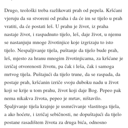
Drugo, teološki treba razlikovati prah od pepela. Kršćani
vjeruju da su stvoreni od praha i da će im se tijelo u prah
vratiti, da će postati leš. U prahu je život, iz praha
nastaje život, i raspadnuto tijelo, leš, daje život, u njemu
se nastanjuju mnoge životinjice koje izgrizaju to isto
tijelo. Nespaljivanje tijela, puštanje da tijelo bude prah,
leš, mjesto za hranu mnogim životinjicama, za kršćane je
izričaj otvorenosti životu, pa čak i leša, čak i samoga
mrtvog tijela. Puštajući da tijelo trune, da se raspada, da
postaje prah, kršćanin izriče svoju duboku nadu u život
koji se krije u tom prahu, život koji daje Bog. Pepeo pak
nema nikakva života, pepeo je mrtav, ništavilo.
Spaljivanje tijela krajnje je usmrćivanje vlastitoga tijela,
a ako hoćete, i izričaj sebičnosti, ne dopuštajući da tijelo
postane rasadištem života za druga bića, odnosno