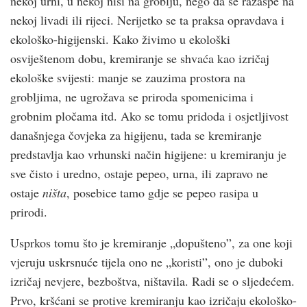
nekoj urni, u nekoj niši na groblju, nego da se razaspe na
nekoj livadi ili rijeci. Nerijetko se ta praksa opravdava i
ekološko-higijenski. Kako živimo u ekološki
osviještenom dobu, kremiranje se shvaća kao izričaj
ekološke svijesti: manje se zauzima prostora na
grobljima, ne ugrožava se priroda spomenicima i
grobnim pločama itd. Ako se tomu pridoda i osjetljivost
današnjega čovjeka za higijenu, tada se kremiranje
predstavlja kao vrhunski način higijene: u kremiranju je
sve čisto i uredno, ostaje pepeo, urna, ili zapravo ne
ostaje
ništa
, posebice tamo gdje se pepeo rasipa u
prirodi.
Usprkos tomu što je kremiranje „dopušteno”, za one koji
vjeruju uskrsnuće tijela ono ne „koristi”, ono je duboki
izričaj nevjere, bezboštva, ništavila. Radi se o sljedećem.
Prvo, kršćani se protive kremiranju kao izričaju ekološko-