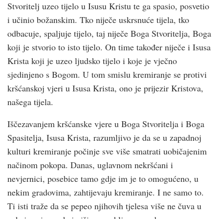
Stvoritelj uzeo tijelo u Isusu Kristu te ga spasio, posvetio
i učinio božanskim. Tko niječe uskrsnuće tijela, tko
odbacuje, spaljuje tijelo, taj niječe Boga Stvoritelja, Boga
koji je stvorio to isto tijelo. On time također niječe i Isusa
Krista koji je uzeo ljudsko tijelo i koje je vječno
sjedinjeno s Bogom. U tom smislu kremiranje se protivi
kršćanskoj vjeri u Isusa Krista, ono je prijezir Kristova,
našega tijela.
Iščezavanjem kršćanske vjere u Boga Stvoritelja i Boga
Spasitelja, Isusa Krista, razumljivo je da se u zapadnoj
kulturi kremiranje počinje sve više smatrati uobičajenim
načinom pokopa. Danas, uglavnom nekršćani i
nevjernici, posebice tamo gdje im je to omogućeno, u
nekim gradovima, zahtijevaju kremiranje. I ne samo to.
Ti isti traže da se pepeo njihovih tjelesa više ne čuva u