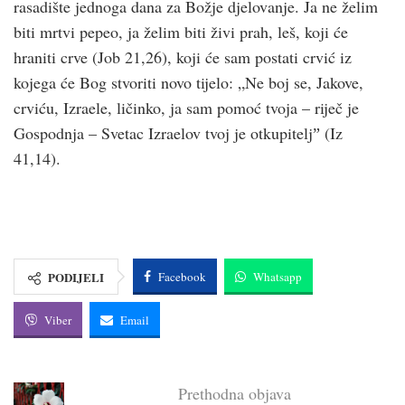
rasadište jednoga dana za Božje djelovanje. Ja ne želim
biti mrtvi pepeo, ja želim biti živi prah, leš, koji će
hraniti crve (Job 21,26), koji će sam postati crvić iz
kojega će Bog stvoriti novo tijelo: „Ne boj se, Jakove,
crviću, Izraele, ličinko, ja sam pomoć tvoja – riječ je
Gospodnja – Svetac Izraelov tvoj je otkupiteljˮ (Iz
41,14).
PODIJELI
Facebook
Whatsapp
Viber
Email
Prethodna objava