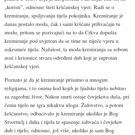
„koristi”, odnosno šteti kršćanskoj vjeri. Radi se o
kremiranju, spaljivanju tijela pokojnika. Kremiranje je
danas postalo moda, čak i sami kršćani prihvaćaju tu
modu, pritom se pozivajući na to da Crkva dopušta
kremiranje pod uvjetom da se time ne niječe vjeru u
uskrsnuće tijela. Nažalost, ta moda kremiranja sa sobom
nosi i kriomice stvara određeni duh koji je suprotan
kršćanskoj vjeri.
Poznato je da je kremiranje prisutno u mnogim
religijama, i to onima kod kojih je ljudsko tijelo nebitno
za zagrobni život. Nakon smrti ostaje čovjekova duša, pri
čemu tijelo ne igra nikakvu ulogu. Židovstvo, a potom
kršćanstvo, odbacivalo je kremiranje ukoliko je Bog
Stvoritelj i duha i tijela te spasenje zahvaća i čovjekov
duh i tijelo, odnosno, još više, ukoliko je sam Bog