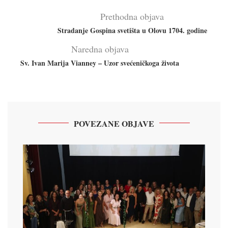
Prethodna objava
Stradanje Gospina svetišta u Olovu 1704. godine
Naredna objava
Sv. Ivan Marija Vianney – Uzor svećeničkoga života
POVEZANE OBJAVE