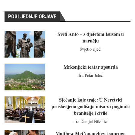
POSLJEDNJE OBJAVE
Sveti Anto – s djetetom Isusom u
naručju
Svjetlo riječi
Mrkonjićki teatar apsurda
fra Petar Jeleč
Sjećanje koje traje: U Neretvici
proslavljena godišnja misa za poginule
branitelje i civile
fra Danijel Nikolić
Matthew McConaughey i supruga