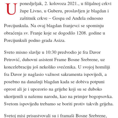
U
ponedjeljak, 2. kolovoza 2021., u filijalnoj crkvi
župe Livno, u Guberu, proslavljen je blagdan i
zaštitnik crkve – Gospa od Anđela odnosno
Porcijunkula. Na ovaj blagdan franjevci se spominju
obraćenja sv. Franje koje se dogodilo 1208. godine u
Porcijunkuli podno grada Asiza.
Sveto misno slavlje u 10:30 predvodio je fra Davor
Petrović, duhovni asistent Frame Bosne Srebrene, uz
koncelebraciju još nekoliko svećenika. U svojoj homiliji
fra Davor je naglasio važnost sakramenta ispovijedi, a
posebno na današnji blagdan kada se dobiva potpuni
oprost ali je i upozorio na grijehe koji su se duboko
ukorijenili u našemu narodu, kao na primjer bogopsovka.
Svetom ispovijeđu trebamo se boriti protiv takvih grijeha.
Svetoj misi prisustvovali su i framaši Bosne Srebrene,