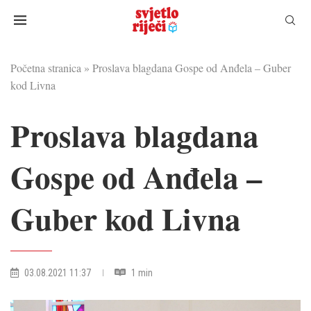
Početna stranica
»
Proslava blagdana Gospe od Anđela – Guber
kod Livna
Proslava blagdana
Gospe od Anđela –
Guber kod Livna
03.08.2021 11:37
1 min