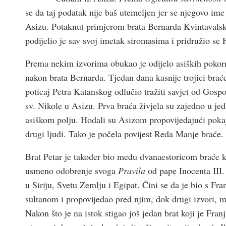
se da taj podatak nije baš utemeljen jer se njegovo ime
Asizu. Potaknut primjerom brata Bernarda Kvintavalsko
podijelio je sav svoj imetak siromasima i pridružio se
Prema nekim izvorima obukao je odijelo asiških pokorni
nakon brata Bernarda. Tjedan dana kasnije trojici braće
poticaj Petra Katanskog odlučio tražiti savjet od Gosp
sv. Nikole u Asizu. Prva braća živjela su zajedno u jed
asiškom polju. Hodali su Asizom propovijedajući pokaja
drugi ljudi. Tako je počela povijest Reda Manje braće.
Brat Petar je također bio među dvanaestoricom braće k
usmeno odobrenje svoga
Pravila
od pape Inocenta III.
u Siriju, Svetu Zemlju i Egipat. Čini se da je bio s Fr
sultanom i propovijedao pred njim, dok drugi izvori, 
Nakon što je na istok stigao još jedan brat koji je Fra