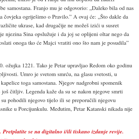
rebe samostana. Franjo mu je odgovorio: „Daleko bila od nas
a čovjeka ogriješimo o Pravilo.” A ovaj će: „Što dakle da
azličite ukrase, kad drugačije ne možeš izići u susret
je njezina Sina opslužuje i da joj se oplijeni oltar nego da
oslati onoga tko će Majci vratiti ono što nam je posudila”
10. ožujka 1221. Tako je Petar upravljao Redom oko godinu
pljivosti. Umro je svetom smrću, na glasu svetosti, u
aj kapelice toga samostana. Njegov nadgrobni spomenik
e još čitljiv. Legenda kaže da su se nakon njegove smrti
u pohodili njegovo tijelo ili se preporučili njegovu
snike u Porcijunkulu. Međutim, Petar Katanski nikada nije
 Pretplatite se na digitalno i/ili tiskano izdanje revije.