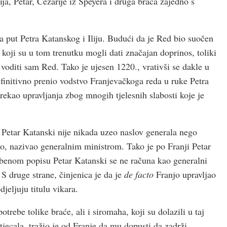
ija, Petar, Cezarije iz Speyera i druga braća zajedno s
na put Petra Katanskog i Iliju. Budući da je Red bio suočen
a koji su u tom trenutku mogli dati značajan doprinos, toliki
e voditi sam Red. Tako je ujesen 1220., vrativši se dakle u
efinitivno prenio vodstvo Franjevačkoga reda u ruke Petra
ekao upravljanja zbog mnogih tjelesnih slabosti koje je
o, Petar Katanski nije nikada uzeo naslov generala nego
ao, nazivao generalnim ministrom. Tako je po Franji Petar
žbenom popisu Petar Katanski se ne računa kao generalni
 S druge strane, činjenica je da je
de facto
Franjo upravljao
jeljuju titulu vikara.
otrebe tolike braće, ali i siromaha, koji su dolazili u taj
tjecala, tražio je od Franje da mu dopusti da zadrži