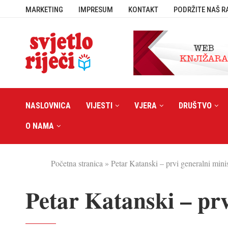
MARKETING
IMPRESUM
KONTAKT
PODRŽITE NAŠ R
NASLOVNICA
VIJESTI
VJERA
DRUŠTVO
O NAMA
Početna stranica
»
Petar Katanski – prvi generalni mini
Petar Katanski – prv