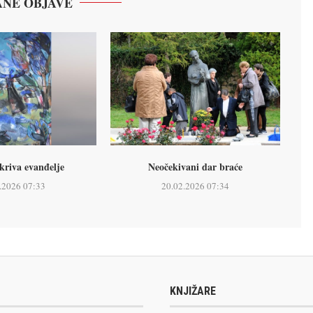
NE OBJAVE
kriva evanđelje
Neočekivani dar braće
.2026 07:33
20.02.2026 07:34
KNJIŽARE