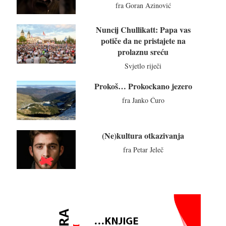
fra Goran Azinović
Nuncij Chullikatt: Papa vas
potiče da ne pristajete na
prolaznu sreću
Svjetlo riječi
Prokoš… Prokockano jezero
fra Janko Ćuro
(Ne)kultura otkazivanja
fra Petar Jeleč