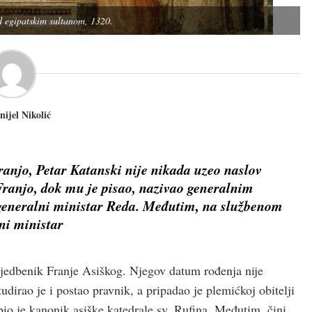
d egipatskim sultanom, 1320.
nijel Nikolić
 Franjo, Petar Katanski nije nikada uzeo naslov
Franjo, dok mu je pisao, nazivao generalnim
 generalni ministar Reda. Međutim, na službenom
ni ministar
 sljedbenik Franje Asiškog. Njegov datum rođenja nije
tudirao je i postao pravnik, a pripadao je plemićkoj obitelji
io je kanonik asiške katedrale sv. Rufina. Međutim, čini