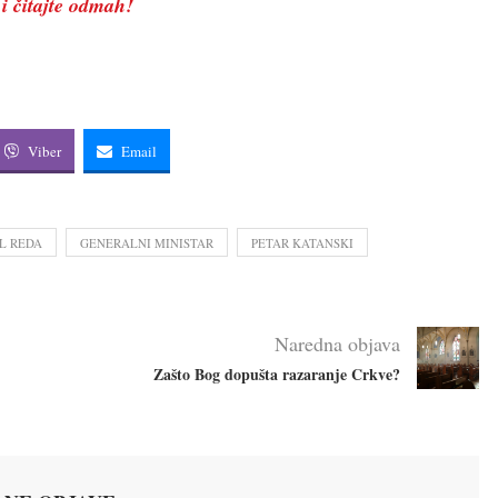
 i čitajte odmah!
Viber
Email
L REDA
GENERALNI MINISTAR
PETAR KATANSKI
Naredna objava
Zašto Bog dopušta razaranje Crkve?