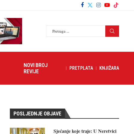
NOVI BROJ
PRETPLATA
KNJIŽARA
REVIJE
POSLJEDNJE OBJAVE
Sjećanje koje traje: U Neretvici