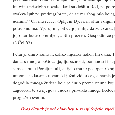
imovinu pristiglih novaka, koji su došli u Red, za pot
ovakva ljubav, predragi brate, da se mi zbog bilo kojeg
učinim?” On mu reče: „Oplijeni Djevičin oltar i digni r
potrebnicima. Vjeruj mi, bit će joj milije da se evanđel
joj oltar bude opremljen, a Sin prezren. Gospodin će p
(2 Čel 67).
Petar je umro samo nekoliko mjeseci nakon tih dana, 
dana, s mnogo poštovanja, ljubaznosti, poniznosti i str
samostanu u Porcijunkuli, a tijelo mu je pokopano kr
umetnut je kasnije u vanjski južni zid crkve, a natpis j
dogodila mnoga čudesa koja je činio prema onima koji s
zagovoru, te su njegova čudesa privukla mnoge hodoča
proglašen svetim.
Ovaj članak je već objavljen u reviji Svjetlo riječi.