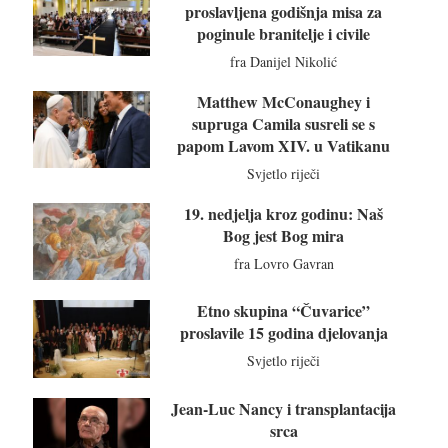
proslavljena godišnja misa za
poginule branitelje i civile
fra Danijel Nikolić
Matthew McConaughey i
supruga Camila susreli se s
papom Lavom XIV. u Vatikanu
Svjetlo riječi
19. nedjelja kroz godinu: Naš
Bog jest Bog mira
fra Lovro Gavran
Etno skupina “Čuvarice”
proslavile 15 godina djelovanja
Svjetlo riječi
Jean-Luc Nancy i transplantacija
srca