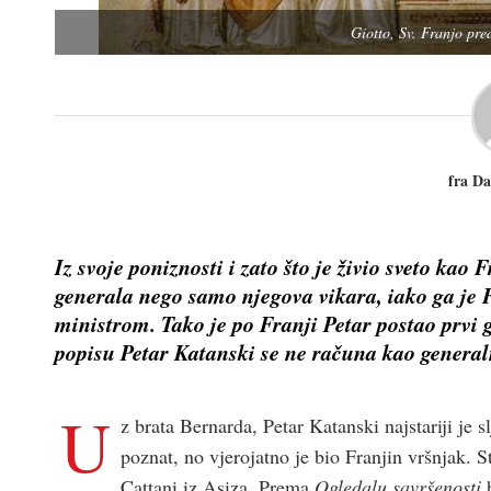
Giotto, Sv. Franjo pre
fra Da
Iz svoje poniznosti i zato što je živio sveto kao
generala nego samo njegova vikara, iako ga je 
ministrom. Tako je po Franji Petar postao prvi
popisu Petar Katanski se ne računa kao general
U
z brata Bernarda, Petar Katanski najstariji je
poznat, no vjerojatno je bio Franjin vršnjak. S
Cattani iz Asiza. Prema
Ogledalu savršenosti
b