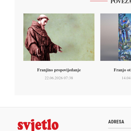
POVEZA
Franjino propovijedanje
Franjo ot
22.06.2026 07:38
14.04
ADRESA