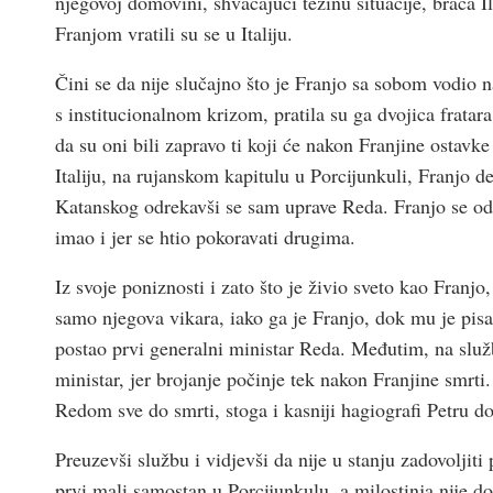
njegovoj domovini, shvaćajući težinu situacije, braća Il
Franjom vratili su se u Italiju.
Čini se da nije slučajno što je Franjo sa sobom vodio 
s institucionalnom krizom, pratila su ga dvojica fratar
da su oni bili zapravo ti koji će nakon Franjine ostavk
Italiju, na rujanskom kapitulu u Porcijunkuli, Franjo d
Katanskog odrekavši se sam uprave Reda. Franjo se odr
imao i jer se htio pokoravati drugima.
Iz svoje poniznosti i zato što je živio sveto kao Franj
samo njegova vikara, iako ga je Franjo, dok mu je pis
postao prvi generalni ministar Reda. Međutim, na slu
ministar, jer brojanje počinje tek nakon Franjine smrti.
Redom sve do smrti, stoga i kasniji hagiografi Petru dod
Preuzevši službu i vidjevši da nije u stanju zadovoljiti p
prvi mali samostan u Porcijunkulu, a milostinja nije do