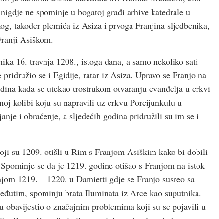
 nigdje ne spominje u bogatoj građi arhive katedrale u
g, također plemića iz Asiza i prvoga Franjina sljedbenika,
 Franji Asiškom.
ka 16. travnja 1208., istoga dana, a samo nekoliko sati
 pridružio se i Egidije, ratar iz Asiza. Upravo se Franjo na
odina kada se utekao trostrukom otvaranju evanđelja u crkvi
noj kolibi koju su napravili uz crkvu Porcijunkulu u
nje i obraćenje, a sljedećih godina pridružili su im se i
oji su 1209. otišli u Rim s Franjom Asiškim kako bi dobili
 Spominje se da je 1219. godine otišao s Franjom na istok
anjom 1219. – 1220. u Damietti gdje se Franjo susreo sa
međutim, spominju brata Iluminata iz Arce kao suputnika.
nju obavijestio o značajnim problemima koji su se pojavili u