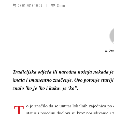
03.01.2018 10:09
3 min
o. Zv
Tradicijska odjeća ili narodna nošnja nekada je 
imala i imanentno značenje. Ovo potonje stariji 
znalo 'ko je 'ko i kakav je 'ko”.
T
o je značilo da se unutar lokalnih zajednica po 
status i pojedini dijelovi su kroz posuđivanje i