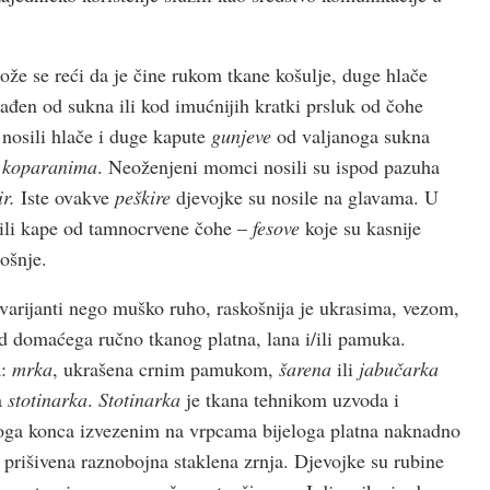
može se reći da je čine rukom tkane košulje, duge hlače
rađen od sukna ili kod imućnijih kratki prsluk od čohe
 nosili hlače i duge kapute
gunjeve
od valjanoga sukna
a
koparanima
. Neoženjeni momci nosili su ispod pazuha
ir.
Iste ovakve
peškire
djevojke su nosile na glavama. U
sili kape od tamnocrvene čohe –
fesove
koje su kasnije
ošnje.
varijanti nego muško ruho, raskošnija je ukrasima, vezom,
d domaćega ručno tkanog platna, lana i/ili pamuka.
a:
mrka
, ukrašena crnim pamukom,
šarena
ili
jabučarka
a
stotinarka
.
Stotinarka
je tkana tehnikom uzvoda i
oga konca izvezenim na vrpcama bijeloga platna naknadno
prišivena raznobojna staklena zrnja. Djevojke su rubine