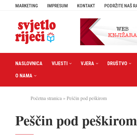
MARKETING
IMPRESUM
KONTAKT
PODRŽITE NAŠ R
NASLOVNICA
VIJESTI
VJERA
DRUŠTVO
O NAMA
Početna stranica
»
Peščin pod peškirom
Peščin pod peškirom