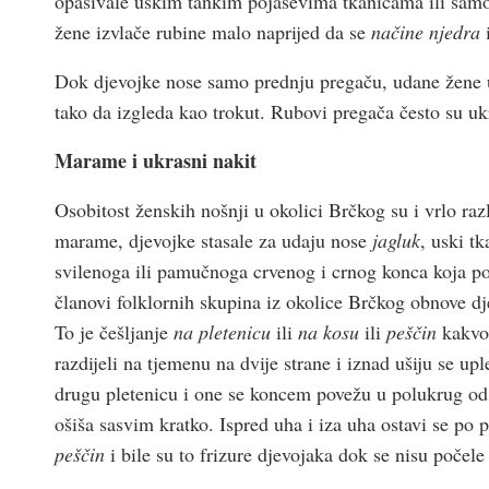
opasivale uskim tankim pojasevima tkanicama ili sa
žene izvlače rubine malo naprijed da se
načine njedra
Dok djevojke nose samo prednju pregaču, udane žene u
tako da izgleda kao trokut. Rubovi pregača često su 
Marame i ukrasni nakit
Osobitost ženskih nošnji u okolici Brčkog su i vrlo raz
marame, djevojke stasale za udaju nose
jagluk
, uski t
svilenoga ili pamučnoga crvenog i crnog konca koja po
članovi folklornih skupina iz okolice Brčkog obnove dj
To je češljanje
na pletenicu
ili
na kosu
ili
peščin
kakvo 
razdijeli na tjemenu na dvije strane i iznad ušiju se up
drugu pletenicu i one se koncem povežu u polukrug od 
ošiša sasvim kratko. Ispred uha i iza uha ostavi se po
peščin
i bile su to frizure djevojaka dok se nisu počele