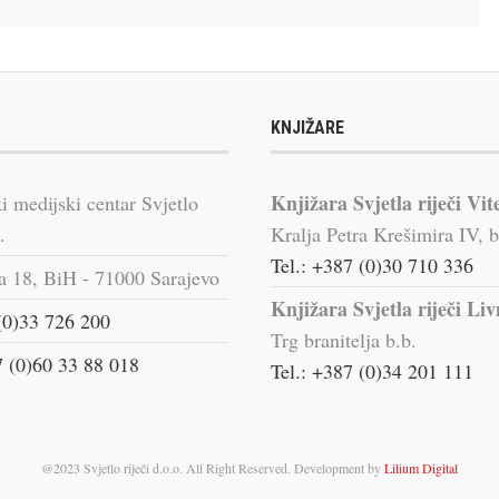
KNJIŽARE
Knjižara Svjetla riječi Vit
i medijski centar Svjetlo
.
Kralja Petra Krešimira IV, b
Tel.: +387 (0)30 710 336
a 18, BiH - 71000 Sarajevo
Knjižara Svjetla riječi Li
(0)33 726 200
Trg branitelja b.b.
 (0)60 33 88 018
Tel.: +387 (0)34 201 111
@2023 Svjetlo riječi d.o.o. All Right Reserved. Development by
Lilium Digital