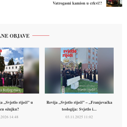
Vatrogasni kamion u crkvi!?
NE OBJAVE
a „Svjetlo riječi” u
Revija „Svjetlo riječi” – „Franjevačka
cu ožujku?
teologija: Svjetlo i...
.2026 14:48
03.11.2025 11:02