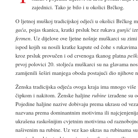
zajednici. Tako je bilo i u okolici Brčkog.
O ljetnoj muškoj tradicijskoj odjeći u okolici Brčkog 
gaća
, pojas tkanica, kratki prsluk bez rukava
gunjić
iz
fermen
. Uz dijelove ove ljetne nošnje muškarci su zimi
ispod kojih su nosili kratke kapute od čohe s rukavim
kroz prsluk provučen i od crvenoga tkanog platna
pešk
prvoj polovici 20. stoljeća muškarci su na glavama no
zamijenili šeširi manjega oboda postajući dio njihove n
Ženska tradicijska odjeća ovoga kraja ima mnogo više 
čipkom i nakitom. Ženske haljine
rubine
izrađene su o
Pojedine haljine nazive dobivaju prema ukrasu od vez
nazvana prema dominantnim motivima ili najcjenjenij
ukrašena raskošnijim cvjetnim motivima od raznobojn
našivenim na rubine. Uz vez kao ukras na rubinama su 