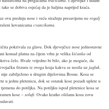
mo nastavcima na pregačama
tračicama
. I djevojke i udane
i tako se dobiva osjećaj da je haljina naprijed kraća.
z ovu prednju nose i veću stražnju presavijenu
na rogalj
ukrašeni kovanicama
cvancikama
.
ličita pokrivala za glavu. Dok djevojčice nose jednostavne
kani komad platna na čijem vrhu je velika
kićanka
od
kriva čelo. Hvale vrijedno bi bilo, ako je moguće, da
evojačku frizuru iz ovoga kraja kakva se nosila uz
jagluk
.
nije zabilježeno u drugim dijelovima Bosne. Kosa se
lete u jednu pletenicu, dok se ostatak kose pozadi uplete u
tjemena do potiljka. Na potiljku ispod pletenice kosa se
 pramen kose –
solufi
. Ovako kratko ošišanu kosu zovu
 udavati.