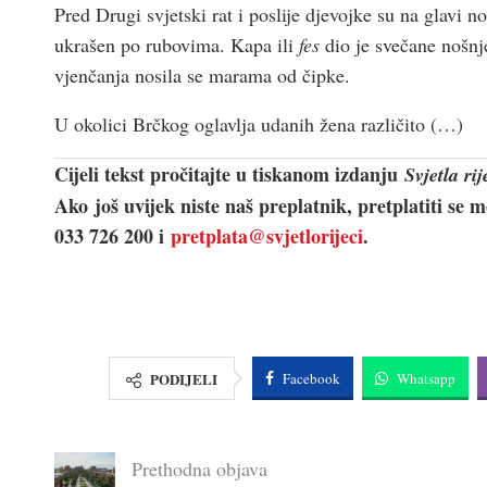
Pred Drugi svjetski rat i poslije djevojke su na glavi no
ukrašen po rubovima. Kapa ili
fes
dio je svečane nošnj
vjenčanja nosila se marama od čipke.
U okolici Brčkog oglavlja udanih žena različito (…)
Cijeli tekst pročitajte u tiskanom izdanju
Svjetla rij
Ako još uvijek niste naš preplatnik, pretplatiti se 
033 726 200 i
pretplata@svjetlorijeci
.
PODIJELI
Facebook
Whatsapp
Prethodna objava