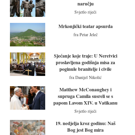
naručju
Svjetlo riječi
Mrkonjićki teatar apsurda
fra Petar Jeleč
Sjećanje koje traje: U Neretvici
proslavljena godišnja misa za
poginule branitelje i civile
fra Danijel Nikolić
Matthew McConaughey i
supruga Camila susreli se s
papom Lavom XIV. u Vatikanu
Svjetlo riječi
19. nedjelja kroz godinu: Naš
Bog jest Bog mira