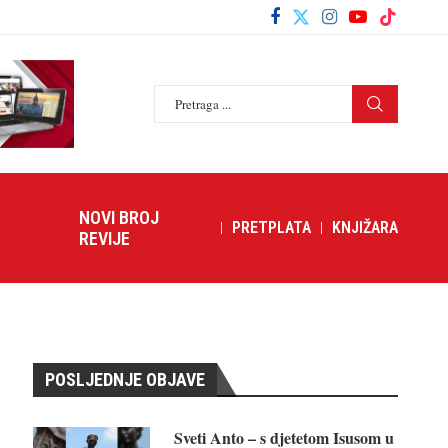
NOVI BROJ
PRETPLATA
KNJIŽARA
REVIJE
POSLJEDNJE OBJAVE
Sveti Anto – s djetetom Isusom u