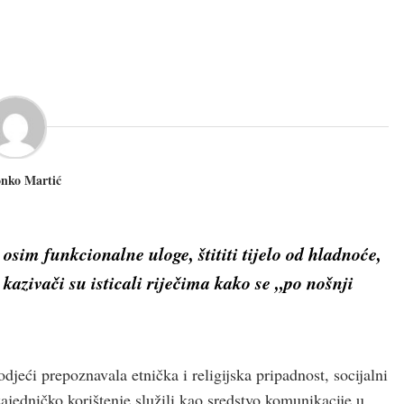
onko Martić
osim funkcionalne uloge, štititi tijelo od hladnoće,
kazivači su isticali riječima kako se „po nošnji
odjeći prepoznavala etnička i religijska pripadnost, socijalni
 zajedničko korištenje služili kao sredstvo komunikacije u