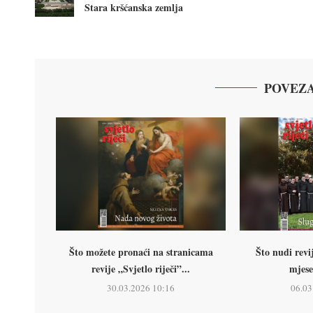
Stara kršćanska zemlja
POVEZA
Što možete pronaći na stranicama
Što nudi revij
revije „Svjetlo riječi”...
mjese
30.03.2026 10:16
06.03