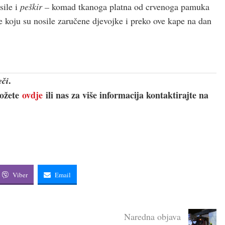
sile i
peškir –
komad tkanoga platna od crvenoga pamuka
e koju su nosile zaručene djevojke i preko ove kape na dan
.
eči
možete
ovdje
ili nas za više informacija kontaktirajte na
Viber
Email
Naredna objava