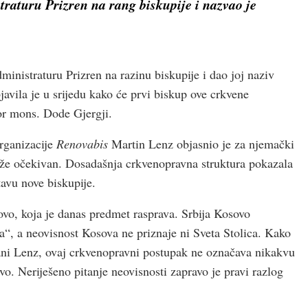
traturu Prizren na rang biskupije i nazvao je
inistraturu Prizren na razinu biskupije i dao joj naziv
bjavila je u srijedu kako će prvi biskup ove crkvene
tor mons. Dode Gjergji.
rganizacije
Renovabis
Martin Lenz objasnio je za njemački
uže očekivan. Dosadašnja crkvenopravna struktura pokazala
tavu nove biskupije.
vo, koja je danas predmet rasprava. Srbija Kosovo
, a neovisnost Kosova ne priznaje ni Sveta Stolica. Kako
vani Lenz, ovaj crkvenopravni postupak ne označava nikakvu
. Neriješeno pitanje neovisnosti zapravo je pravi razlog