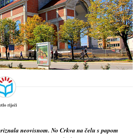
etlo riječi
 priznala neovisnom. No Crkva na čelu s papom