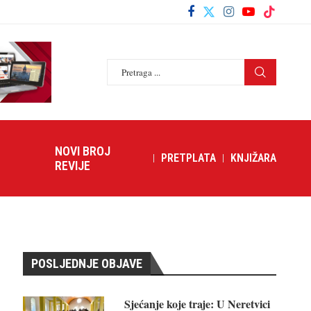
NOVI BROJ
PRETPLATA
KNJIŽARA
REVIJE
POSLJEDNJE OBJAVE
Sjećanje koje traje: U Neretvici