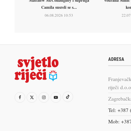
Matthew McConaughey i supruga
Vedrana Šimić 
Camila susreli se s...
kon
06.08.2026 10:53
22.07
ADRESA
Franjevačk
riječi d.o.o
Zagrebačk
Tel: +387 
Mob: +387