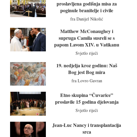
proslavljena godišnja misa za
poginule branitelje i civile
fra Danijel Nikolić
Matthew McConaughey i
supruga Camila susreli se s
papom Lavom XIV. u Vatikanu
Svjetlo riječi
19. nedjelja kroz godinu: Naš
Bog jest Bog mira
fra Lovro Gavran
Etno skupina “Čuvarice”
proslavile 15 godina djelovanja
Svjetlo riječi
Jean-Luc Nancy i transplantacija
srca