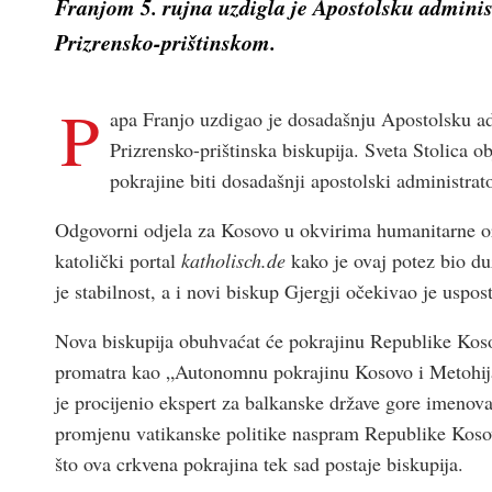
Franjom 5. rujna uzdigla je Apostolsku adminis
Prizrensko-prištinskom.
P
apa Franjo uzdigao je dosadašnju Apostolsku adm
Prizrensko-prištinska biskupija. Sveta Stolica o
pokrajine biti dosadašnji apostolski administra
Odgovorni odjela za Kosovo u okvirima humanitarne o
katolički portal
katholisch.de
kako je ovaj potez bio d
je stabilnost, a i novi biskup Gjergji očekivao je uspos
Nova biskupija obuhvaćat će pokrajinu Republike Koso
promatra kao „Autonomnu pokrajinu Kosovo i Metohija“
je procijenio ekspert za balkanske države gore imeno
promjenu vatikanske politike naspram Republike Kosovo
što ova crkvena pokrajina tek sad postaje biskupija.