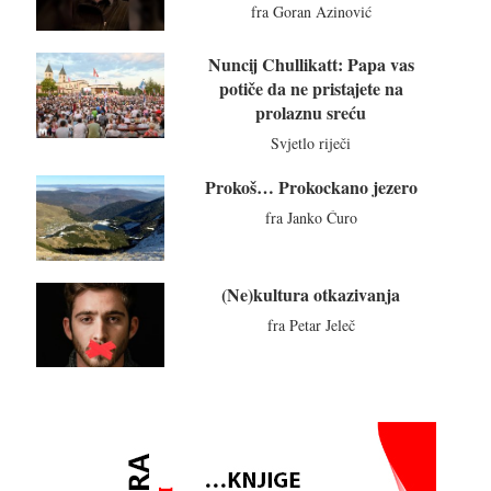
fra Goran Azinović
Nuncij Chullikatt: Papa vas
potiče da ne pristajete na
prolaznu sreću
Svjetlo riječi
Prokoš… Prokockano jezero
fra Janko Ćuro
(Ne)kultura otkazivanja
fra Petar Jeleč