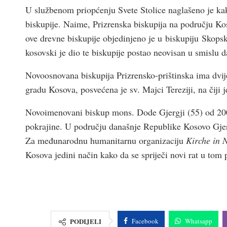
U službenom priopćenju Svete Stolice naglašeno je kak
biskupije. Naime, Prizrenska biskupija na području Kos
ove drevne biskupije objedinjeno je u biskupiju Skops
kosovski je dio te biskupije postao neovisan u smislu d
Novoosnovana biskupija Prizrensko-prištinska ima dvije
gradu Kosova, posvećena je sv. Majci Tereziji, na čiji 
Novoimenovani biskup mons. Dode Gjergji (55) od 2006
pokrajine. U području današnje Republike Kosovo Gjer
Za međunarodnu humanitarnu organizaciju
Kirche in 
Kosova jedini način kako da se spriječi novi rat u tom 
PODIJELI
Facebook
Whatsapp