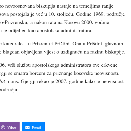
o novoosnovana biskupija nastaje na temeljima ranije
ova postojala je već u 10. stoljeću. Godine 1969. područje
ko-Prizrensku, a nakon rata na Kosovu 2000. godine
a je odijeljen kao apostolska administratura.
 katedrale – u Prizrenu i Prištini. Ona u Prištini, glavnom
je blagdan objavljena vijest o uzdignuću na razinu biskupije.
. vrši službu apostolskoga administratora ove crkvene
gji se smatra borcem za priznanje kosovske neovisnosti.
Not
mons. Gjergji rekao je 2007. godine kako je neovisnost
području.
Viber
Email