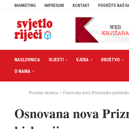
MARKETING
IMPRESUM
KONTAKT
PODRŽITE NAŠ R
NASLOVNICA
VIJESTI
VJERA
DRUŠTVO
O NAMA
Početna stranica
»
Osnovana nova Prizrensko-prištinska
Osnovana nova Prizr