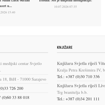
i Milan Lucić održali
Tribina: Što je umjetna inteligencija?
cert u...
10.07.2026 07:35
.2026 15:40
KNJIŽARE
Knjižara Svjetla riječi Vit
i medijski centar Svjetlo
.
Kralja Petra Krešimira IV, b
Tel.: +387 (0)30 710 336
a 18, BiH - 71000 Sarajevo
Knjižara Svjetla riječi Li
(0)33 726 200
Trg branitelja b.b.
 (0)60 33 88 018
Tel.: +387 (0)34 201 111