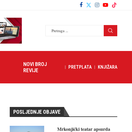
NOVI BROJ
PRETPLATA
KNJIŽARA
REVIJE
POSLJEDNJE OBJAVE
Mrkonjićki teatar apsurda