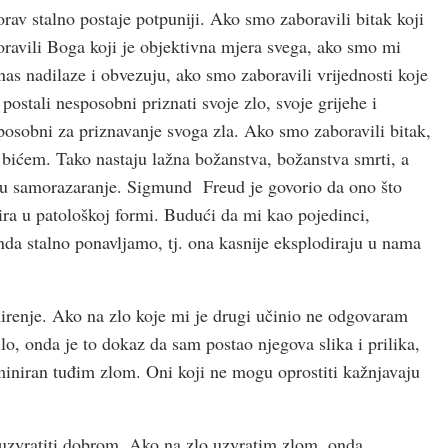
rav stalno postaje potpuniji. Ako smo zaboravili bitak koji
oravili Boga koji je objektivna mjera svega, ako smo mi
e nas nadilaze i obvezuju, ako smo zaboravili vrijednosti koje
stali nesposobni priznati svoje zlo, svoje grijehe i
osobni za priznavanje svoga zla. Ako smo zaboravili bitak,
bićem. Tako nastaju lažna božanstva, božanstva smrti, a
i u samorazaranje. Sigmund Freud je govorio da ono što
dira u patološkoj formi. Budući da mi kao pojedinci,
onda stalno ponavljamo, tj. ona kasnije eksplodiraju u nama
mirenje. Ako na zlo koje mi je drugi učinio ne odgovaram
lo, onda je to dokaz da sam postao njegova slika i prilika,
erminiran tuđim zlom. Oni koji ne mogu oprostiti kažnjavaju
 uzvratiti dobrom. Ako na zlo uzvratim zlom, onda