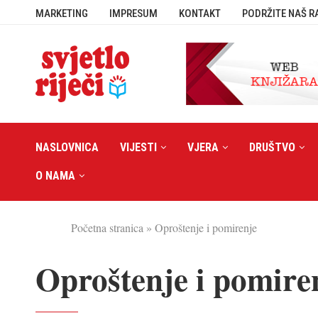
MARKETING
IMPRESUM
KONTAKT
PODRŽITE NAŠ R
NASLOVNICA
VIJESTI
VJERA
DRUŠTVO
O NAMA
Početna stranica
»
Oproštenje i pomirenje
Oproštenje i pomire