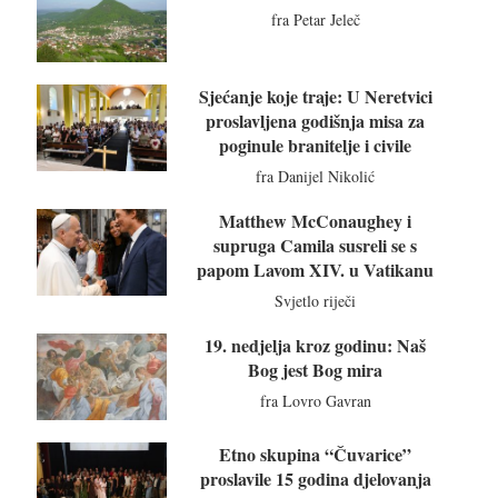
fra Petar Jeleč
Sjećanje koje traje: U Neretvici
proslavljena godišnja misa za
poginule branitelje i civile
fra Danijel Nikolić
Matthew McConaughey i
supruga Camila susreli se s
papom Lavom XIV. u Vatikanu
Svjetlo riječi
19. nedjelja kroz godinu: Naš
Bog jest Bog mira
fra Lovro Gavran
Etno skupina “Čuvarice”
proslavile 15 godina djelovanja