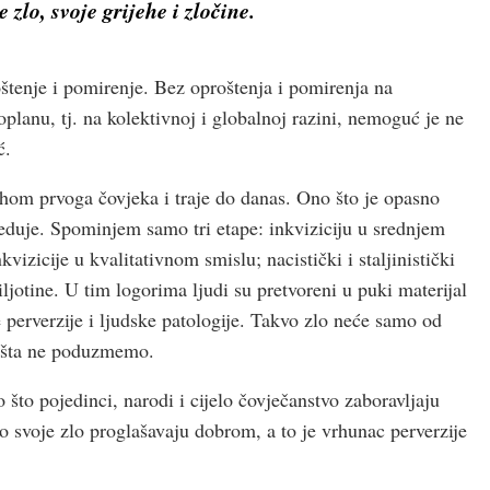
zlo, svoje grijehe i zločine.
oštenje i pomirenje. Bez oproštenja i pomirenja na
oplanu, tj. na kolektivnoj i globalnoj razini, nemoguć je ne
ć.
ehom prvoga čovjeka i traje do danas. Ono što je opasno
preduje. Spominjem samo tri etape: inkviziciju u srednjem
kvizicije u kvalitativnom smislu; nacistički i staljinistički
giljotine. U tim logorima ljudi su pretvoreni u puki materijal
perverzije i ljudske patologije. Takvo zlo neće samo od
ništa ne poduzmemo.
 što pojedinci, narodi i cijelo čovječanstvo zaboravljaju
što svoje zlo proglašavaju dobrom, a to je vrhunac perverzije