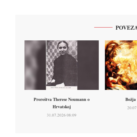
POVEZA
Proroštva Therese Neumann o
Božja 
Hrvatskoj
20.07
31.07.2026 08:09