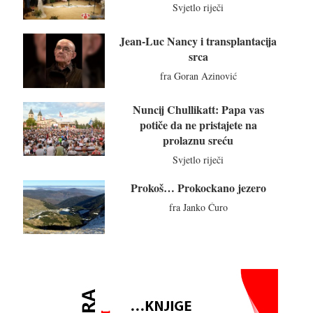
Svjetlo riječi
Jean-Luc Nancy i transplantacija
srca
fra Goran Azinović
Nuncij Chullikatt: Papa vas
potiče da ne pristajete na
prolaznu sreću
Svjetlo riječi
Prokoš… Prokockano jezero
fra Janko Ćuro