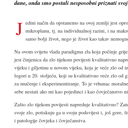
dane, onda smo postali nesposobni priznati svoje 
J
edini način da opstanemo na ovoj zemlji jest opr
mikroplanu, tj. na individualnoj razini, i na makr
samo bolji život, nego je život kao takav nemogu
Na ovom svijetu vlada paradigma zla koja počinje grij
jest činjenica da zlo tijekom povijesti kvalitativno na
vijeku i giljotinu u novom vijeku, koja je veće zlo od in
logori u 20. stoljeću, koji su kvalitativno veće zlo od 
za mučenje i eksperimentiranje. To je vrhunac moralne 
sebe nestati ako mi kao pojedinci i kao čovječanstvo 
Zašto zlo tijekom povijesti napreduje kvalitativno? Zato
svoje zlo, potiskuju ga u svoju podsvijest i, još gore, 
i patologije čovjeka i čovječanstva.