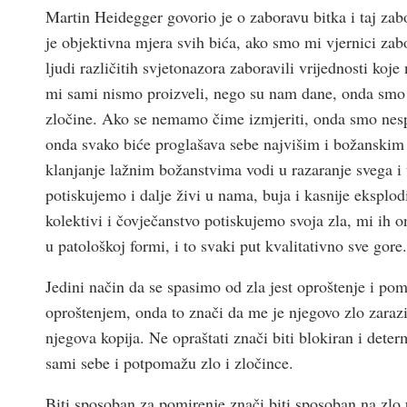
Martin Heidegger govorio je o zaboravu bitka i taj zabo
je objektivna mjera svih bića, ako smo mi vjernici zab
ljudi različitih svjetonazora zaboravili vrijednosti koj
mi sami nismo proizveli, nego su nam dane, onda smo po
zločine. Ako se nemamo čime izmjeriti, onda smo nesp
onda svako biće proglašava sebe najvišim i božanskim 
klanjanje lažnim božanstvima vodi u razaranje svega 
potiskujemo i dalje živi u nama, buja i kasnije eksplo
kolektivi i čovječanstvo potiskujemo svoja zla, mi ih 
u patološkoj formi, i to svaki put kvalitativno sve gore.
Jedini način da se spasimo od zla jest oproštenje i po
oproštenjem, onda to znači da me je njegovo zlo zarazi
njegova kopija. Ne opraštati znači biti blokiran i det
sami sebe i potpomažu zlo i zločince.
Biti sposoban za pomirenje znači biti sposoban na zlo