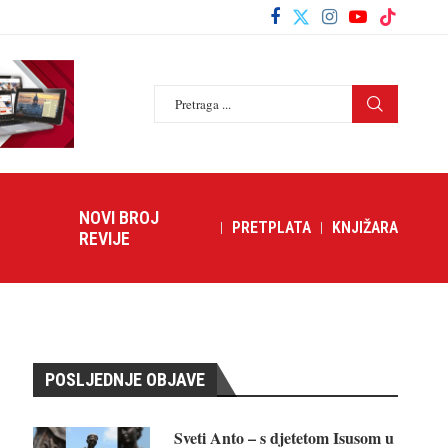
NOVI BROJ
PRETPLATA
KNJIŽARA
REVIJE
POSLJEDNJE OBJAVE
Sveti Anto – s djetetom Isusom u