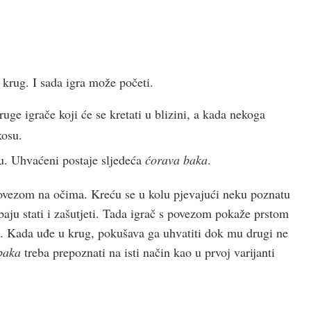
krug. I sada igra može početi.
ge igrače koji će se kretati u blizini, a kada nekoga
 kosu.
u. Uhvaćeni postaje sljedeća
ćorava baka
.
 povezom na očima. Kreću se u kolu pjevajući neku poznatu
ebaju stati i zašutjeti. Tada igrač s povezom pokaže prstom
im. Kada uđe u krug, pokušava ga uhvatiti dok mu drugi ne
baka
treba prepoznati na isti način kao u prvoj varijanti