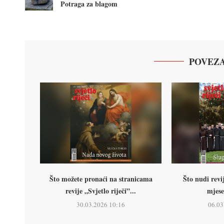
Potraga za blagom
POVEZA
Što možete pronaći na stranicama
Što nudi revij
revije „Svjetlo riječi”...
mjese
30.03.2026 10:16
06.03