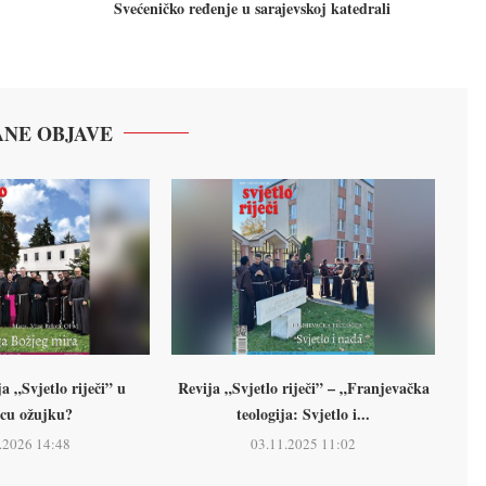
Svećeničko ređenje u sarajevskoj katedrali
NE OBJAVE
a „Svjetlo riječi” u
Revija „Svjetlo riječi” – „Franjevačka
cu ožujku?
teologija: Svjetlo i...
.2026 14:48
03.11.2025 11:02