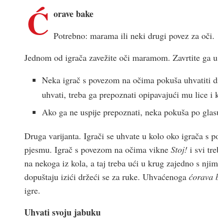
Ć
orave bake
Potrebno: marama ili neki drugi povez za oči.
Jednom od igrača zavežite oči maramom. Zavrtite ga u 
Neka igrač s povezom na očima pokuša uhvatiti dru
uhvati, treba ga prepoznati opipavajući mu lice i
Ako ga ne uspije prepoznati, neka pokuša po glas
Druga varijanta. Igrači se uhvate u kolo oko igrača s
pjesmu. Igrač s povezom na očima vikne
Stoj!
i svi tr
na nekoga iz kola, a taj treba ući u krug zajedno s nj
dopuštaju izići držeći se za ruke. Uhvaćenoga
ćorava 
igre.
Uhvati svoju jabuku