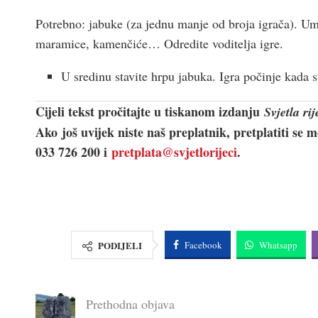
Potrebno: jabuke (za jednu manje od broja igrača). Um
maramice, kamenčiće… Odredite voditelja igre.
U sredinu stavite hrpu jabuka. Igra počinje kada 
Cijeli tekst pročitajte u tiskanom izdanju
Svjetla rij
Ako još uvijek niste naš preplatnik, pretplatiti se 
033 726 200 i
pretplata@svjetlorijeci
.
PODIJELI
Facebook
Whatsapp
Prethodna objava