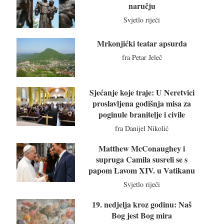
naručju
Svjetlo riječi
Mrkonjićki teatar apsurda
fra Petar Jeleč
Sjećanje koje traje: U Neretvici
proslavljena godišnja misa za
poginule branitelje i civile
fra Danijel Nikolić
Matthew McConaughey i
supruga Camila susreli se s
papom Lavom XIV. u Vatikanu
Svjetlo riječi
19. nedjelja kroz godinu: Naš
Bog jest Bog mira