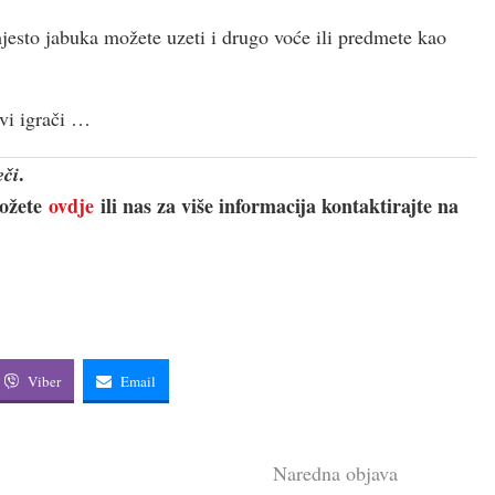
jesto jabuka možete uzeti i drugo voće ili predmete kao
svi igrači …
.
eči
možete
ovdje
ili nas za više informacija kontaktirajte na
Viber
Email
Naredna objava