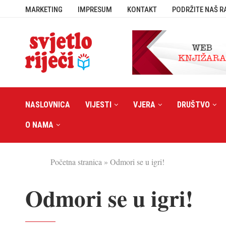
MARKETING
IMPRESUM
KONTAKT
PODRŽITE NAŠ R
NASLOVNICA
VIJESTI
VJERA
DRUŠTVO
O NAMA
Početna stranica
»
Odmori se u igri!
Odmori se u igri!