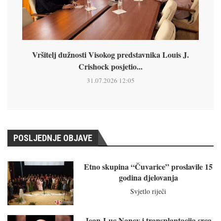
Vršitelj dužnosti Visokog predstavnika Louis J.
Crishock posjetio...
31.07.2026 12:05
POSLJEDNJE OBJAVE
Etno skupina “Čuvarice” proslavile 15
godina djelovanja
Svjetlo riječi
Jean-Luc Nancy i transplantacija srca