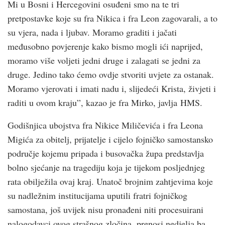
Mi u Bosni i Hercegovini osuđeni smo na te tri
pretpostavke koje su fra Nikica i fra Leon zagovarali, a to
su vjera, nada i ljubav. Moramo graditi i jačati
međusobno povjerenje kako bismo mogli ići naprijed,
moramo više voljeti jedni druge i zalagati se jedni za
druge. Jedino tako ćemo ovdje stvoriti uvjete za ostanak.
Moramo vjerovati i imati nadu i, slijedeći Krista, živjeti i
raditi u ovom kraju”, kazao je fra Mirko, javlja HMS.
Godišnjica ubojstva fra Nikice Miličevića i fra Leona
Migića za obitelj, prijatelje i cijelo fojničko samostansko
područje kojemu pripada i busovačka župa predstavlja
bolno sjećanje na tragediju koja je tijekom posljednjeg
rata obilježila ovaj kraj. Unatoč brojnim zahtjevima koje
su nadležnim institucijama uputili fratri fojničkog
samostana, još uvijek nisu pronađeni niti procesuirani
nalogodavci ovog strašnog zločina, prenosi nedjelja.ba.