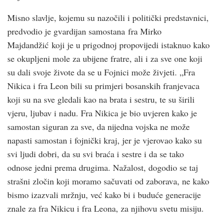
Misno slavlje, kojemu su nazočili i politički predstavnici,
predvodio je gvardijan samostana fra Mirko
Majdandžić koji je u prigodnoj propovijedi istaknuo kako
se okupljeni mole za ubijene fratre, ali i za sve one koji
su dali svoje živote da se u Fojnici može živjeti. „Fra
Nikica i fra Leon bili su primjeri bosanskih franjevaca
koji su na sve gledali kao na brata i sestru, te su širili
vjeru, ljubav i nadu. Fra Nikica je bio uvjeren kako je
samostan siguran za sve, da nijedna vojska ne može
napasti samostan i fojnički kraj, jer je vjerovao kako su
svi ljudi dobri, da su svi braća i sestre i da se tako
odnose jedni prema drugima. Nažalost, dogodio se taj
strašni zločin koji moramo sačuvati od zaborava, ne kako
bismo izazvali mržnju, već kako bi i buduće generacije
znale za fra Nikicu i fra Leona, za njihovu svetu misiju.