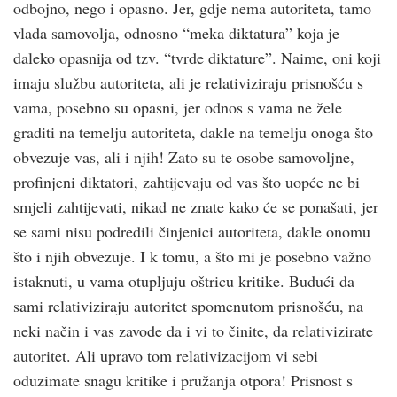
odbojno, nego i opasno. Jer, gdje nema autoriteta, tamo
vlada samovolja, odnosno “meka diktatura” koja je
daleko opasnija od tzv. “tvrde diktature”. Naime, oni koji
imaju službu autoriteta, ali je relativiziraju prisnoš­ću s
vama, posebno su opasni, jer odnos s vama ne žele
graditi na temelju autoriteta, dakle na temelju onoga što
obvezuje vas, ali i njih! Zato su te osobe samovoljne,
profinjeni diktatori, zahtijevaju od vas što uopće ne bi
smjeli zahtijevati, nikad ne znate kako će se ponašati, jer
se sami nisu podredili činjenici autoriteta, dakle onomu
što i njih obvezuje. I k tomu, a što mi je posebno važno
istaknuti, u vama otupljuju oštricu kritike. Budući da
sami relativiziraju autoritet spomenutom prisnoš­ću, na
neki način i vas zavode da i vi to činite, da relativizirate
autoritet. Ali upravo tom relativizacijom vi sebi
oduzimate snagu kritike i pružanja otpora! Prisnost s