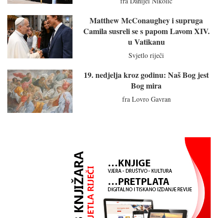
fra Danijel Nikolić
Matthew McConaughey i supruga
Camila susreli se s papom Lavom XIV.
u Vatikanu
Svjetlo riječi
19. nedjelja kroz godinu: Naš Bog jest
Bog mira
fra Lovro Gavran