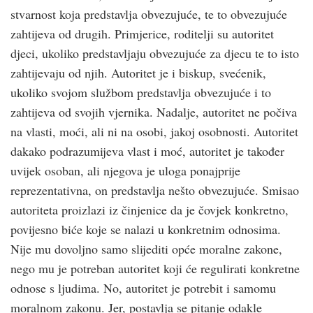
stvarnost koja predstavlja obvezujuće, te to obvezujuće
zahtijeva od drugih. Primjerice, roditelji su autoritet
djeci, ukoliko predstavljaju obvezujuće za djecu te to isto
zahtijevaju od njih. Autoritet je i biskup, svećenik,
ukoliko svojom službom predstavlja obvezujuće i to
zahtijeva od svojih vjernika. Nadalje, autoritet ne počiva
na vlasti, moći, ali ni na osobi, jakoj osobnosti. Autoritet
dakako podrazumijeva vlast i moć, autoritet je također
uvijek osoban, ali njegova je uloga ponajprije
reprezentativna, on predstavlja nešto obvezujuće. Smisao
autoriteta proizlazi iz činjenice da je čovjek konkretno,
povijesno biće koje se nalazi u konkretnim odnosima.
Nije mu dovoljno samo slijediti opće moralne zakone,
nego mu je potreban autoritet koji će regulirati konkretne
odnose s ljudima. No, autoritet je potrebit i samomu
moralnom zakonu. Jer, postavlja se pitanje odakle