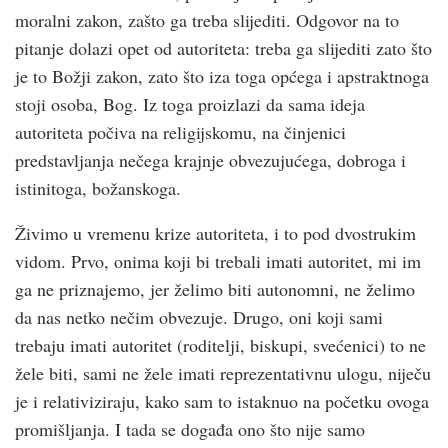
moralni zakon, zašto ga treba slijediti. Odgovor na to
pitanje dolazi opet od autoriteta: treba ga slijediti zato što
je to Božji zakon, zato što iza toga općega i apstraktnoga
stoji osoba, Bog. Iz toga proizlazi da sama ideja
autoriteta počiva na religijskomu, na činjenici
predstavljanja nečega krajnje obvezujućega, dobroga i
istinitoga, božanskoga.
Živimo u vremenu krize autoriteta, i to pod dvostrukim
vidom. Prvo, onima koji bi trebali imati autoritet, mi im
ga ne priznajemo, jer želimo biti autonomni, ne želimo
da nas netko nečim obvezuje. Drugo, oni koji sami
trebaju imati autoritet (roditelji, biskupi, svećenici) to ne
žele biti, sami ne žele imati reprezentativnu ulogu, niječu
je i relativiziraju, kako sam to istaknuo na početku ovoga
promišljanja. I tada se događa ono što nije samo