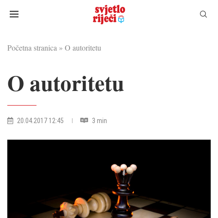
Početna stranica
»
O autoritetu
O autoritetu
20.04.2017 12:45
3 min