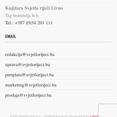
Knjižara Svjetla riječi Livno
Trg branitelja b.b.
Tel.: +387 (0)34 201 111
EMAIL
redakcija@svjetlorijeci.ba
uprava@svjetlorijeci.ba
pretplata@svjetlorijeci.ba
marketing@svjetlorijeci.ba
prodaja@svjetlorijeci.ba
@2023 Svjetlo riječi d.o.o. All Right Reserved. Development by
Lilium Digital