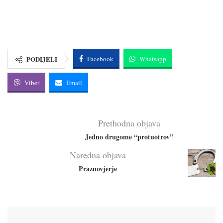
PODIJELI
Facebook
Whatsapp
Viber
Email
Prethodna objava
Jedno drugome “protuotrov”
Naredna objava
Praznovjerje