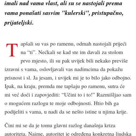
imali nad vama vlast, ali su se nastojali prema
vama ponašati sasvim "kulerski", pristupačno,
prijateljski.
T
apšali su vas po ramenu, odmah nastojali prijeći
na “ti”. Nećkali se kad ste im davali za stolom
prvo mjesto, ili su pak uvijek bili nekako previše
izravni s vama, oslovljavali vas nadimcima da pokažu
prisnost i sl. Ja jesam, i uvijek mi je to bilo jako odbojno.
Ipak, na kraju, premda me tapšaju po ramenu, sutra će
mi već doći i zapovjediti: “Učini to i to!” Razmišljao sam
o mogućem razlogu te moje odbojnosti. Htio bih ga
podijeliti s vama, u nadi da se nešto istine u njima krije.
Čini mi se da je tomu glavni razlog današnja kriza
autoriteta. Naime, autoritet je određena konkretna ljudska