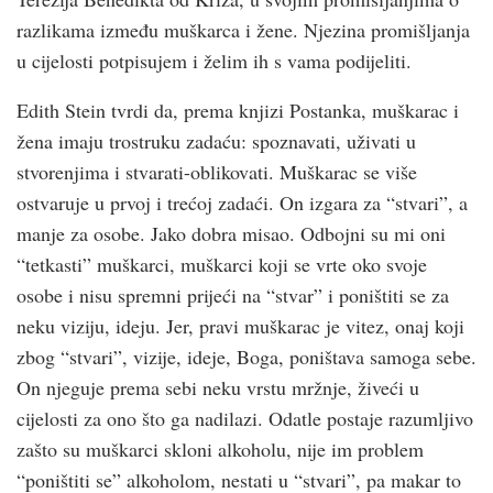
razlikama između muškarca i žene. Njezina promišljanja
u cijelosti potpisujem i želim ih s vama podijeliti.
Edith Stein tvrdi da, prema knjizi Postanka, muškarac i
žena imaju trostruku zadaću: spoznavati, uživati u
stvorenjima i stvarati-oblikovati. Muškarac se više
ostvaruje u prvoj i trećoj zadaći. On izgara za “stvari”, a
manje za osobe. Jako dobra misao. Odbojni su mi oni
“tetkasti” muškarci, muškarci koji se vrte oko svoje
osobe i nisu spremni prijeći na “stvar” i poništiti se za
neku viziju, ideju. Jer, pravi muškarac je vitez, onaj koji
zbog “stvari”, vizije, ideje, Boga, poništava samoga sebe.
On njeguje prema sebi neku vrstu mržnje, živeći u
cijelosti za ono što ga nadilazi. Odatle postaje razumljivo
zašto su muškarci skloni alkoholu, nije im problem
“poništiti se” alkoholom, nestati u “stvari”, pa makar to