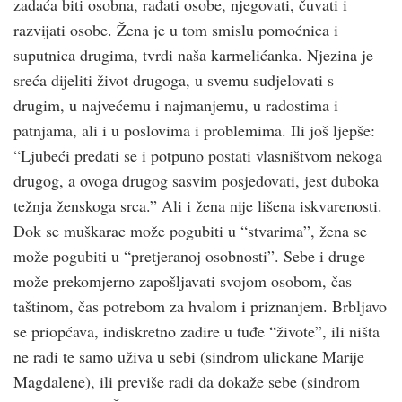
zadaća biti osobna, rađati osobe, njegovati, čuvati i
razvijati osobe. Žena je u tom smislu pomoćnica i
suputnica drugima, tvrdi naša karmelićanka. Njezina je
sreća dijeliti život drugoga, u svemu sudjelovati s
drugim, u najvećemu i najmanjemu, u radostima i
patnjama, ali i u poslovima i problemima. Ili još ljepše:
“Ljubeći predati se i potpuno postati vlasništvom nekoga
drugog, a ovoga drugog sasvim posjedovati, jest duboka
težnja ženskoga srca.” Ali i žena nije lišena iskvarenosti.
Dok se muškarac može pogubiti u “stvarima”, žena se
može pogubiti u “pretjeranoj osobnosti”. Sebe i druge
može prekomjerno zapošljavati svojom osobom, čas
taštinom, čas potrebom za hvalom i priznanjem. Brbljavo
se priopćava, indiskretno zadire u tuđe “živote”, ili ništa
ne radi te samo uživa u sebi (sindrom ulickane Marije
Magdalene), ili previše radi da dokaže sebe (sindrom