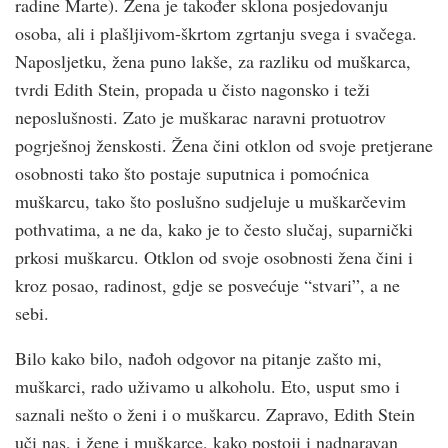
radine Marte). Žena je također sklona posjedovanju
osoba, ali i plašljivom-škrtom zgrtanju svega i svačega.
Naposljetku, žena puno lakše, za razliku od muškarca,
tvrdi Edith Stein, propada u čisto nagonsko i teži
neposlušnosti. Zato je muškarac naravni protuotrov
pogrješnoj ženskosti. Žena čini otklon od svoje pretjerane
osobnosti tako što postaje suputnica i pomoćnica
muškarcu, tako što poslušno sudjeluje u muškarčevim
pothvatima, a ne da, kako je to često slučaj, suparnički
prkosi muškarcu. Otklon od svoje osobnosti žena čini i
kroz posao, radinost, gdje se posvećuje “stvari”, a ne
sebi.
Bilo kako bilo, nađoh odgovor na pitanje zašto mi,
muškarci, rado uživamo u alkoholu. Eto, usput smo i
saznali nešto o ženi i o muškarcu. Zapravo, Edith Stein
uči nas, i žene i muškarce, kako postoji i nadnaravan