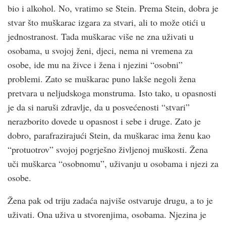
bio i alkohol. No, vratimo se Stein. Prema Stein, dobra je
stvar što muškarac izgara za stvari, ali to može otići u
jednostranost. Tada muškarac više ne zna uživati u
osobama, u svojoj ženi, djeci, nema ni vremena za
osobe, ide mu na živce i žena i njezini “osobni”
problemi. Zato se muškarac puno lakše negoli žena
pretvara u neljudskoga monstruma. Isto tako, u opasnosti
je da si naruši zdravlje, da u posvećenosti “stvari”
nerazborito dovede u opasnost i sebe i druge. Zato je
dobro, parafrazirajući Stein, da muškarac ima ženu kao
“protuotrov” svojoj pogrješno življenoj muškosti. Žena
uči muškarca “osobnomu”, uživanju u osobama i njezi za
osobe.
Žena pak od triju zadaća najviše ostvaruje drugu, a to je
uživati. Ona uživa u stvorenjima, osobama. Njezina je