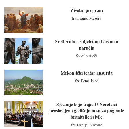
Životni program
fra Franjo Mušura
Sveti Anto – s djetetom Isusom u
naručju
Svjetlo riječi
Mrkonjićki teatar apsurda
fra Petar Jeleč
Sjećanje koje traje: U Neretvici
proslavljena godišnja misa za poginule
branitelje i civile
fra Danijel Nikolić