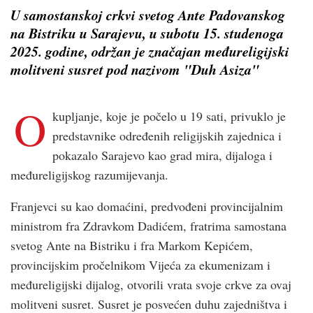
U samostanskoj crkvi svetog Ante Padovanskog
na Bistriku u Sarajevu, u subotu 15. studenoga
2025. godine, održan je značajan međureligijski
molitveni susret pod nazivom "Duh Asiza"
O
kupljanje, koje je počelo u 19 sati, privuklo je
predstavnike određenih religijskih zajednica i
pokazalo Sarajevo kao grad mira, dijaloga i
međureligijskog razumijevanja.
Franjevci su kao domaćini, predvođeni provincijalnim
ministrom fra Zdravkom Dadićem, fratrima samostana
svetog Ante na Bistriku i fra Markom Kepićem,
provincijskim pročelnikom Vijeća za ekumenizam i
međureligijski dijalog, otvorili vrata svoje crkve za ovaj
molitveni susret. Susret je posvećen duhu zajedništva i