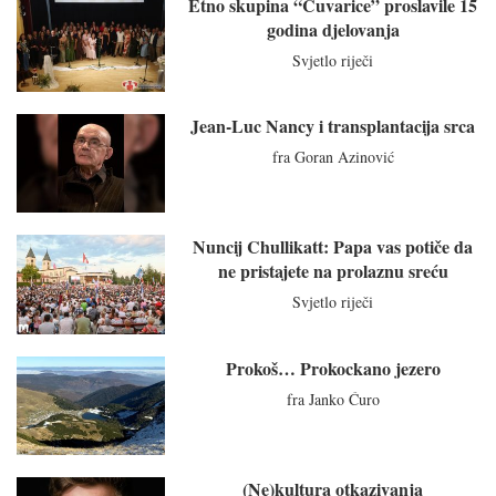
Etno skupina “Čuvarice” proslavile 15
godina djelovanja
Svjetlo riječi
Jean-Luc Nancy i transplantacija srca
fra Goran Azinović
Nuncij Chullikatt: Papa vas potiče da
ne pristajete na prolaznu sreću
Svjetlo riječi
Prokoš… Prokockano jezero
fra Janko Ćuro
(Ne)kultura otkazivanja