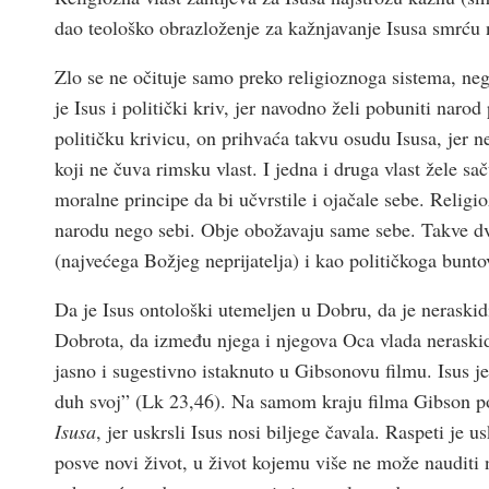
dao teološko obrazloženje za kažnjavanje Isusa smrću 
Zlo se ne očituje samo preko religioznoga sistema, neg
je Isus i politički kriv, jer navodno želi pobuniti narod
političku krivicu, on prihvaća takvu osudu Isusa, jer n
koji ne čuva rimsku vlast. I jedna i druga vlast žele sa
moralne principe da bi učvrstile i ojačale sebe. Religio
narodu nego sebi. Obje obožavaju same sebe. Takve dv
(najvećega Božjeg neprijatelja) i kao političkoga bunto
Da je Isus ontološki utemeljen u Dobru, da je nerask
Dobrota, da između njega i njegova Oca vlada neraskidi
jasno i sugestivno istaknuto u Gibsonovu filmu. Isus 
duh svoj” (Lk 23,46). Na samom kraju filma Gibson p
Isusa
, jer uskrsli Isus nosi biljege čavala. Raspeti je
posve novi život, u život kojemu više ne može nauditi n