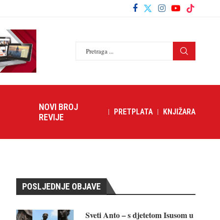
NOVI BROJ
PRETPLATA
KNJIŽARA
REVIJE
POSLJEDNJE OBJAVE
Sveti Anto – s djetetom Isusom u