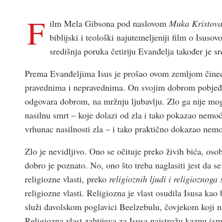
F
ilm Mela Gibsona pod naslovom
Muka Kristov
biblijski i teološki najutemeljeniji film o Isuso
središnja poruka četiriju Evanđelja također je 
Prema Evanđeljima Isus je prošao ovom zemljom čineći
pravednima i nepravednima. On svojim dobrom pobjeđuj
odgovara dobrom, na mržnju ljubavlju. Zlo ga nije moglo
nasilnu smrt – koje dolazi od zla i tako pokazao nemoć
vrhunac nasilnosti zla – i tako praktično dokazao nemo
Zlo je nevidljivo. Ono se očituje preko živih bića, osobi
dobro je poznato. No, ono što treba naglasiti jest da s
religiozne vlasti, preko
religioznih ljudi i religioznoga
religiozne vlasti. Religiozna je vlast osudila Isusa ka
služi đavolskom poglavici Beelzebulu, čovjekom koji n
Religiozna vlast zahtijeva za Isusa najstrožu kaznu (smr