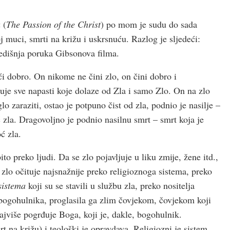
a
(
The Passion of the Christ
) po mom je sudu do sada
voj muci, smrti na križu i uskrsnuću. Razlog je sljedeći:
središnja poruka Gibsonova filma.
 dobro. On nikome ne čini zlo, on čini dobro i
e sve napasti koje dolaze od Zla i samo Zlo. On na zlo
 zaraziti, ostao je potpuno čist od zla, podnio je nasilje –
 zla. Dragovoljno je podnio nasilnu smrt – smrt koja je
ć zla.
to preko ljudi. Da se zlo pojavljuje u liku zmije, žene itd.,
e zlo očituje najsnažnije preko religioznoga sistema, preko
 sistema
koji su se stavili u službu zla, preko nositelja
o bogohulnika, proglasila ga zlim čovjekom, čovjekom koji
ajviše pogrđuje Boga, koji je, dakle, bogohulnik.
t na križu) i teološki je opravdava. Religiozni je sistem