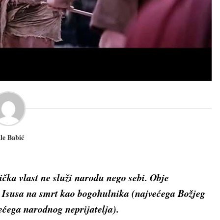
le Babić
tička vlast ne služi narodu nego sebi. Obje
u Isusa na smrt kao bogohulnika (najvećega Božjeg
većega narodnog neprijatelja).