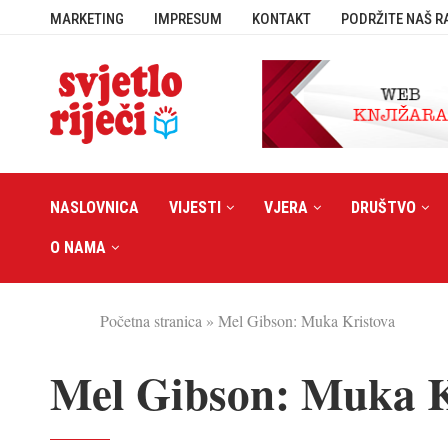
MARKETING
IMPRESUM
KONTAKT
PODRŽITE NAŠ R
NASLOVNICA
VIJESTI
VJERA
DRUŠTVO
O NAMA
Početna stranica
»
Mel Gibson: Muka Kristova
Mel Gibson: Muka K