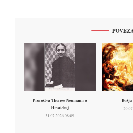
POVEZA
Proroštva Therese Neumann o
Božja 
Hrvatskoj
20.07
31.07.2026 08:09