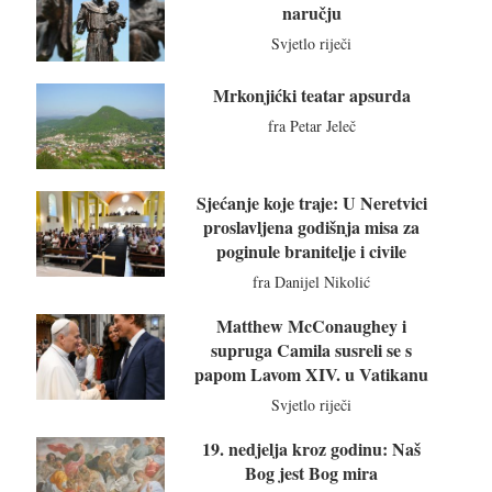
naručju
Svjetlo riječi
Mrkonjićki teatar apsurda
fra Petar Jeleč
Sjećanje koje traje: U Neretvici
proslavljena godišnja misa za
poginule branitelje i civile
fra Danijel Nikolić
Matthew McConaughey i
supruga Camila susreli se s
papom Lavom XIV. u Vatikanu
Svjetlo riječi
19. nedjelja kroz godinu: Naš
Bog jest Bog mira