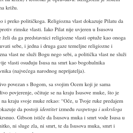
na križu.
o i preko političkoga. Religiozna vlast dokazuje Pilatu da
 protiv rimske vlasti. Iako Pilat nije uvjeren u Isusovu
e želi da ga predstavnici religiozne vlasti optuže kao onoga
čuvati sebe, i jedna i druga gaze temeljne religiozne i
zna vlast ne služi Bogu nego sebi, a politička vlast ne služi
ije vlasti osuđuju Isusa na smrt kao bogohulnika
vnika (najvećega narodnog neprijatelja).
idivo povezan s Bogom, sa svojim Ocem koji je sama
vo povjerenje, očituje se na kraju Isusove muke, što je
je na kraju svoje muke rekao: “Oče, u Tvoje ruke predajem
okazuje da postoji
identitet
između
raspetoga i uskrsloga
 uskrsnuo. Gibson ističe da Isusova muka i smrt vode Isusa u
itko, ni sluge zla, ni smrt, te da Isusova muka, smrt i