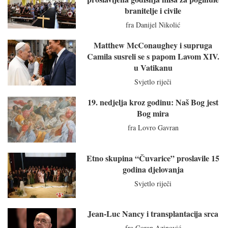
branitelje i civile
fra Danijel Nikolić
Matthew McConaughey i supruga
Camila susreli se s papom Lavom XIV.
u Vatikanu
Svjetlo riječi
19. nedjelja kroz godinu: Naš Bog jest
Bog mira
fra Lovro Gavran
Etno skupina “Čuvarice” proslavile 15
godina djelovanja
Svjetlo riječi
Jean-Luc Nancy i transplantacija srca
fra Goran Azinović