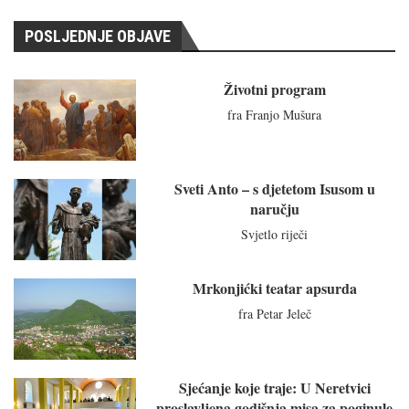
POSLJEDNJE OBJAVE
Životni program
fra Franjo Mušura
Sveti Anto – s djetetom Isusom u
naručju
Svjetlo riječi
Mrkonjićki teatar apsurda
fra Petar Jeleč
Sjećanje koje traje: U Neretvici
proslavljena godišnja misa za poginule