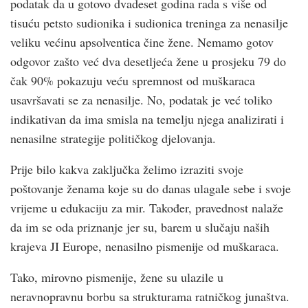
podatak da u gotovo dvadeset godina rada s više od
tisuću petsto sudionika i sudionica treninga za nenasilje
veliku većinu apsolventica čine žene. Nemamo gotov
odgovor zašto već dva desetljeća žene u prosjeku 79 do
čak 90% pokazuju veću spremnost od muškaraca
usavršavati se za nenasilje. No, podatak je već toliko
indikativan da ima smisla na temelju njega analizirati i
nenasilne strategije političkog djelovanja.
Prije bilo kakva zaključka želimo izraziti svoje
poštovanje ženama koje su do danas ulagale sebe i svoje
vrijeme u edukaciju za mir. Također, pravednost nalaže
da im se oda priznanje jer su, barem u slučaju naših
krajeva JI Europe, nenasilno pismenije od muškaraca.
Tako, mirovno pismenije, žene su ulazile u
neravnopravnu borbu sa strukturama ratničkog junaštva.