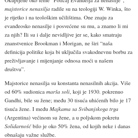
majstorice nenasilja
radile su na teologiji W. Winka, što
je rijetko i na teološkim učilištima. One znaju za
evanđeosko nenasilje i posvećene su mu, a znamo li mi
za njih? Ili su i dalje nevidljive jer se, kako smatraju
znanstvenice Brookman i Morigan, ne širi “naša
definicija politike koja bi uključila svakodnevnu borbu za
preživljavanje i mijenjanje odnosa moći u našem
društvu”.
Majstorice nenasilja su konstanta nenasilnih akcija. Više
od 60% sudionica
marša soli
, koji je 1930. pokrenuo
Gandhi, bile su žene; među 30 tisuća uhićenih bilo je 17
tisuća žene. I među
Majkama sa Svibanjskoga trga
(Argentina) većinom su žene, a u poljskom pokretu
Solidarność
bilo je oko 50% žena, od kojih neke i danas
obnašaju važne službe.