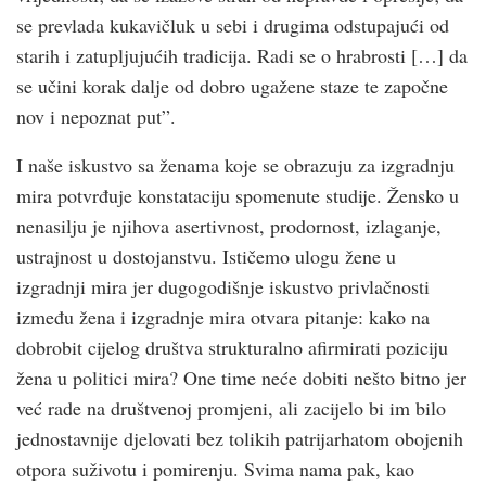
se prevlada kukavičluk u sebi i drugima odstupajući od
starih i zatupljujućih tradicija. Radi se o hrabrosti […] da
se učini korak dalje od dobro ugažene staze te započne
nov i nepoznat put”.
I naše iskustvo sa ženama koje se obrazuju za izgradnju
mira potvrđuje konstataciju spomenute studije. Žensko u
nenasilju je njihova asertivnost, prodornost, izlaganje,
ustrajnost u dostojanstvu. Ističemo ulogu žene u
izgradnji mira jer dugogodišnje iskustvo privlačnosti
između žena i izgradnje mira otvara pitanje: kako na
dobrobit cijelog društva strukturalno afirmirati poziciju
žena u politici mira? One time neće dobiti nešto bitno jer
već rade na društvenoj promjeni, ali zacijelo bi im bilo
jednostavnije djelovati bez tolikih patrijarhatom obojenih
otpora suživotu i pomirenju. Svima nama pak, kao