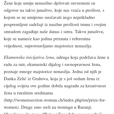
Žene koje umiju nenasilno djelovati suvremeni su
odgovor na takvo junaštvo, koje nas vraća u prošlost, s
kojom se ne umijemo suočavati nego neprikladno
pospremljeni sadržaji iz nasilne prošlosti trunu i svojim
smradom zagađuje naše danas i sutra. Takvu junaštvu,
koje se nameće kao jedina priznata i referentna
vrijednost, suprotstavljamo majstorice nenasilja.
Ekumenska inicijativa žena
, udruga koja podržava žene u
radu za mir, ekumenski dijalog i ravnopravnost žena,
poznaje mnoge majstorice nenasilja. Jedna od njih je
Danka Zelić iz Grahova, koja je s još sedam žena iz
cijelog svijeta ove godine dobila nagradu za kreativnost
žena u ruralnim sredinama
(http://womensection.woman.ch/index.php/en/prize-for-
women). Druge smo sreli na treningu u Baranji.
Okupljene oko teme “Poticaj Evanđelja za nenasilje”,