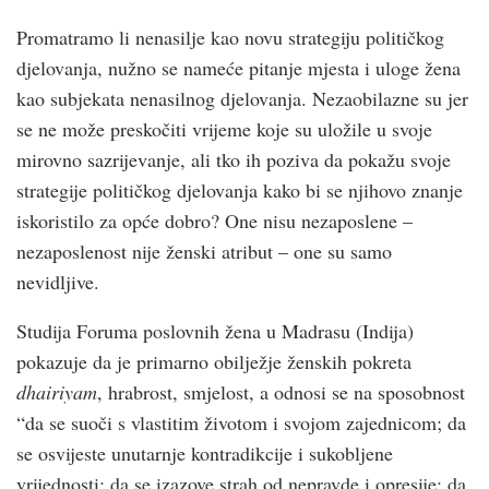
Promatramo li nenasilje kao novu strategiju političkog
djelovanja, nužno se nameće pitanje mjesta i uloge žena
kao subjekata nenasilnog djelovanja. Nezaobilazne su jer
se ne može preskočiti vrijeme koje su uložile u svoje
mirovno sazrijevanje, ali tko ih poziva da pokažu svoje
strategije političkog djelovanja kako bi se njihovo znanje
iskoristilo za opće dobro? One nisu nezaposlene –
nezaposlenost nije ženski atribut – one su samo
nevidljive.
Studija Foruma poslovnih žena u Madrasu (Indija)
pokazuje da je primarno obilježje ženskih pokreta
dhairiyam
, hrabrost, smjelost, a odnosi se na sposobnost
“da se suoči s vlastitim životom i svojom zajednicom; da
se osvijeste unutarnje kontradikcije i sukobljene
vrijednosti; da se izazove strah od nepravde i opresije; da