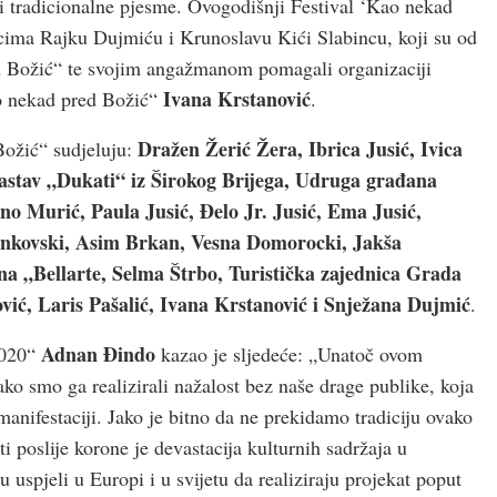
 i tradicionalne pjesme. Ovogodišnji Festival ‘Kao nekad
cima Rajku Dujmiću i Krunoslavu Kići Slabincu, koji su od
d Božić“ te svojim angažmanom pomagali organizaciji
Ivana Krstanović
ao nekad pred Božić“
.
Dražen Žerić Žera, Ibrica Jusić, Ivica
ožić“ sudjeluju:
astav „Dukati“ iz Širokog Brijega, Udruga građana
o Murić, Paula Jusić, Đelo Jr. Jusić, Ema Jusić,
nkovski, Asim Brkan, Vesna Domorocki, Jakša
ina „Bellarte, Selma Štrbo, Turistička zajednica Grada
vić, Laris Pašalić, Ivana Krstanović i Snježana Dujmić
.
Adnan Đindo
2020“
kazao je sljedeće: „Unatoč ovom
ako smo ga realizirali nažalost bez naše drage publike, koja
anifestaciji. Jako je bitno da ne prekidamo tradiciju ovako
ti poslije korone je devastacija kulturnih sadržaja u
 uspjeli u Europi i u svijetu da realiziraju projekat poput