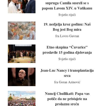
supruga Camila susreli se s
papom Lavom XIV. u Vatikanu
Svjetlo riječi
19. nedjelja kroz godinu: Naš
Bog jest Bog mira
fra Lovro Gavran
Etno skupina “Čuvarice”
proslavile 15 godina djelovanja
Svjetlo riječi
Jean-Luc Nancy i transplantacija
srca
fra Goran Azinović
Nuncij Chullikatt: Papa vas
potiče da ne pristajete na
prolaznu sreću