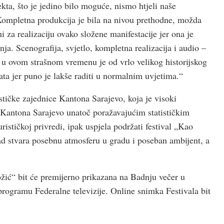
kta, što je jedino bilo moguće, nismo htjeli naše
 Kompletna produkcija je bila na nivou prethodne, možda
ni za realizaciju ovako složene manifestacije jer ona je
nja. Scenografija, svjetlo, kompletna realizacija i audio –
i u ovom strašnom vremenu je od vrlo velikog historijskog
kata jer puno je lakše raditi u normalnim uvjetima.“
tičke zajednice Kantona Sarajevo, koja je visoki
ca Kantona Sarajevo unatoč poražavajućim statističkim
ističkoj privredi, ipak uspjela podržati festival „Kao
ad stvara posebnu atmosferu u gradu i poseban ambijent, a
ić“ bit će premijerno prikazana na Badnju večer u
rogramu Federalne televizije. Online snimka Festivala bit