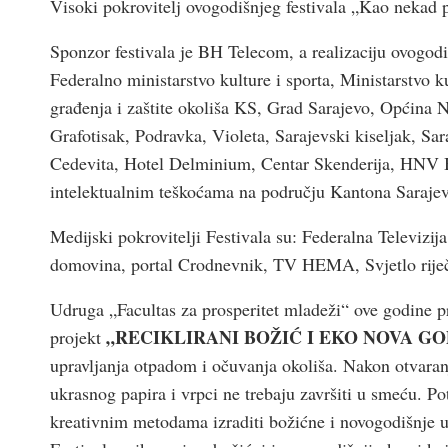
Visoki pokrovitelj ovogodišnjeg festivala „Kao nekad 
Sponzor festivala je BH Telecom, a realizaciju ovogodiš
Federalno ministarstvo kulture i sporta, Ministarstvo k
građenja i zaštite okoliša KS, Grad Sarajevo, Općina 
Grafotisak, Podravka, Violeta, Sarajevski kiseljak, S
Cedevita, Hotel Delminium, Centar Skenderija, HNV
intelektualnim teškoćama na području Kantona Saraje
Medijski pokrovitelji Festivala su: Federalna Televiz
domovina, portal Crodnevnik, TV HEMA, Svjetlo rije
Udruga „Facultas za prosperitet mladeži“ ove godine p
„RECIKLIRANI BOŽIĆ I EKO NOVA GO
projekt
upravljanja otpadom i očuvanja okoliša. Nakon otvaranj
ukrasnog papira i vrpci ne trebaju završiti u smeću. Po
kreativnim metodama izraditi božićne i novogodišnje u