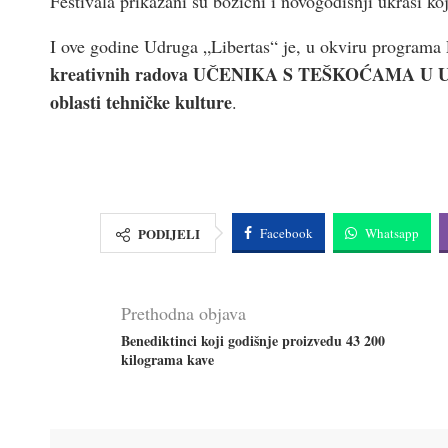
Festivala prikazani su božićni i novogodišnji ukrasi ko
I ove godine Udruga „Libertas“ je, u okviru programa
kreativnih radova
UČENIKA S TEŠKOĆAMA U 
oblasti tehničke kulture
.
PODIJELI
Facebook
Whatsapp
Prethodna objava
Benediktinci koji godišnje proizvedu 43 200
kilograma kave