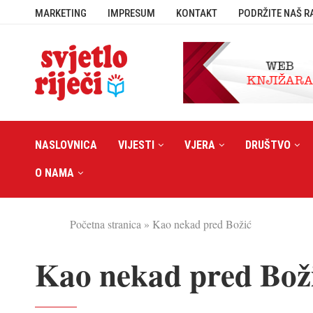
MARKETING
IMPRESUM
KONTAKT
PODRŽITE NAŠ R
NASLOVNICA
VIJESTI
VJERA
DRUŠTVO
O NAMA
Početna stranica
»
Kao nekad pred Božić
Kao nekad pred Bož