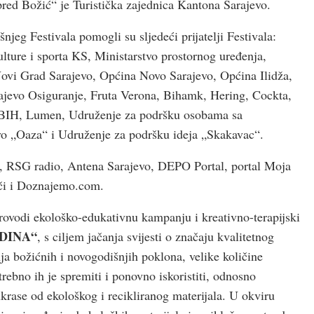
pred Božić“ je Turistička zajednica Kantona Sarajevo.
njeg Festivala pomogli su sljedeći prijatelji Festivala:
ulture i sporta KS, Ministarstvo prostornog uređenja,
Novi Grad Sarajevo, Općina Novo Sarajevo, Općina Ilidža,
arajevo Osiguranje, Fruta Verona, Bihamk, Hering, Cockta,
 BIH, Lumen, Udruženje za podršku osobama sa
vo „Oaza“ i Udruženje za podršku ideja „Skakavac“.
ija, RSG radio, Antena Sarajevo, DEPO Portal, portal Moja
či i Doznajemo.com.
rovodi ekološko-edukativnu kampanju i kreativno-terapijski
DINA“
, s ciljem jačanja svijesti o značaju kvalitetnog
a božićnih i novogodišnjih poklona, velike količine
trebno ih je spremiti i ponovno iskoristiti, odnosno
krase od ekološkog i recikliranog materijala. U okviru