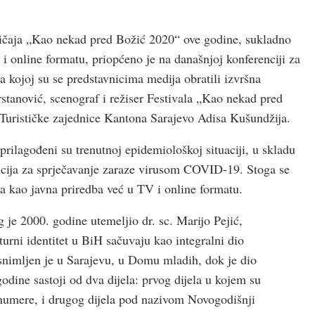
običaja „Kao nekad pred Božić 2020“ ove godine, sukladno
 i online formatu, priopćeno je na današnjoj konferenciji za
kojoj su se predstavnicima medija obratili izvršna
stanović, scenograf i režiser Festivala „Kao nekad pred
Turističke zajednice Kantona Sarajevo Adisa Kušundžija.
ilagođeni su trenutnoj epidemiološkoj situaciji, u skladu
cija za sprječavanje zaraze virusom COVID-19. Stoga se
 kao javna priredba već u TV i online formatu.
g je 2000. godine utemeljio dr. sc. Marijo Pejić,
turni identitet u BiH sačuvaju kao integralni dio
snimljen je u Sarajevu, u Domu mladih, dok je dio
odine sastoji od dva dijela: prvog dijela u kojem su
 numere, i drugog dijela pod nazivom Novogodišnji