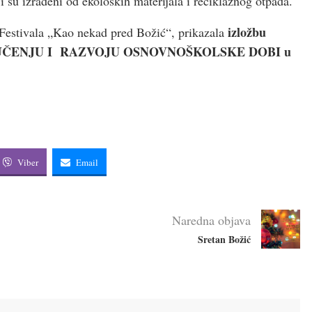
ji su izrađeni od ekoloških materijala i reciklažnog otpada.
izložbu
 Festivala „Kao nekad pred Božić“, prikazala
UČENJU I RAZVOJU OSNOVNOŠKOLSKE DOBI u
Viber
Email
Naredna objava
Sretan Božić