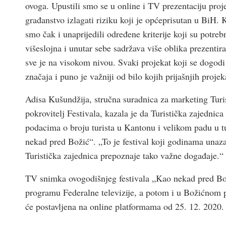
ovoga. Upustili smo se u online i TV prezentaciju proje
građanstvo izlagati riziku koji je općeprisutan u BiH.
smo čak i unaprijedili određene kriterije koji su potreb
višeslojna i unutar sebe sadržava više oblika prezentira
sve je na visokom nivou. Svaki projekat koji se dogod
značaja i puno je važniji od bilo kojih prijašnjih proje
Adisa Kušundžija, stručna suradnica za marketing Turis
pokrovitelj Festivala, kazala je da Turistička zajedni
podacima o broju turista u Kantonu i velikom padu u tur
nekad pred Božić“. „To je festival koji godinama unaz
Turistička zajednica prepoznaje tako važne događaje.“
TV snimka ovogodišnjeg festivala „Kao nekad pred Bož
programu Federalne televizije, a potom i u Božićnom p
će postavljena na online platformama od 25. 12. 2020.