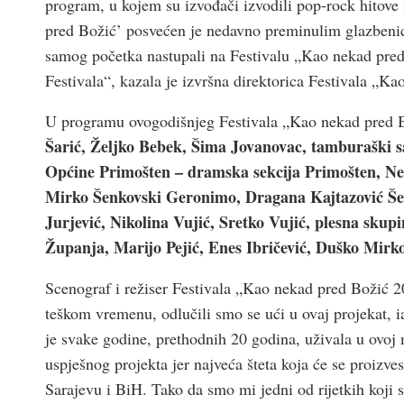
program, u kojem su izvođači izvodili pop-rock hitove
pred Božić’ posvećen je nedavno preminulim glazbeni
samog početka nastupali na Festivalu „Kao nekad pre
Festivala“, kazala je izvršna direktorica Festivala „K
U programu ovogodišnjeg Festivala „Kao nekad pred B
Šarić, Željko Bebek, Šima Jovanovac, tamburaški s
Općine Primošten – dramska sekcija Primošten, Nen
Mirko Šenkovski Geronimo, Dragana Kajtazović Še
Jurjević, Nikolina Vujić, Sretko Vujić, plesna skup
Županja, Marijo Pejić, Enes Ibričević, Duško Mirko
Scenograf i režiser Festivala „Kao nekad pred Božić 
teškom vremenu, odlučili smo se ući u ovaj projekat, i
je svake godine, prethodnih 20 godina, uživala u ovoj m
uspješnog projekta jer najveća šteta koja će se proizves
Sarajevu i BiH. Tako da smo mi jedni od rijetkih koji su