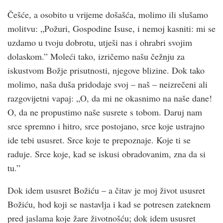
Češće, a osobito u vrijeme došašća, molimo ili slušamo
molitvu: „Požuri, Gospodine Isuse, i nemoj kasniti: mi se
uzdamo u tvoju dobrotu, utješi nas i ohrabri svojim
dolaskom.” Moleći tako, izričemo našu čežnju za
iskustvom Božje prisutnosti, njegove blizine. Dok tako
molimo, naša duša pridodaje svoj – naš – neizrečeni ali
razgovijetni vapaj: „O, da mi ne okasnimo na naše dane!
O, da ne propustimo naše susrete s tobom. Daruj nam
srce spremno i hitro, srce postojano, srce koje ustrajno
ide tebi ususret. Srce koje te prepoznaje. Koje ti se
raduje. Srce koje, kad se iskusi obradovanim, zna da si
tu.”
Dok idem ususret Božiću – a čitav je moj život ususret
Božiću, hod koji se nastavlja i kad se potresen zateknem
pred jaslama koje žare životnošću; dok idem ususret