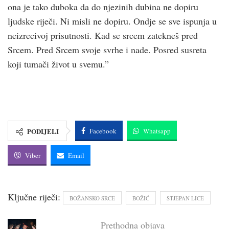
ona je tako duboka da do njezinih dubina ne dopiru
ljudske riječi. Ni misli ne dopiru. Ondje se sve ispunja u
neizrecivoj prisutnosti. Kad se srcem zatekneš pred
Srcem. Pred Srcem svoje svrhe i nade. Posred susreta
koji tumači život u svemu.”
PODIJELI
Facebook
Whatsapp
Viber
Email
Ključne riječi:
BOŽANSKO SRCE
BOŽIĆ
STJEPAN LICE
Prethodna objava