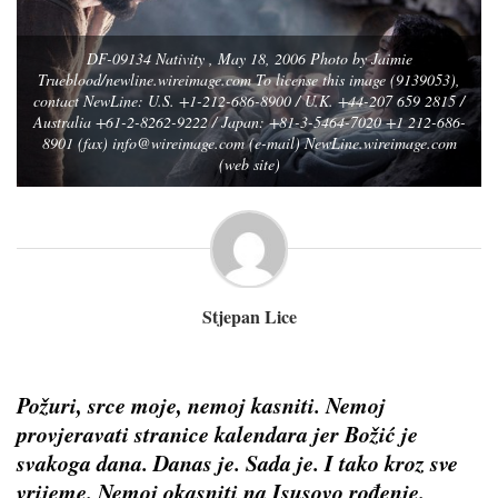
DF-09134 Nativity , May 18, 2006 Photo by Jaimie
Trueblood/newline.wireimage.com To license this image (9139053),
contact NewLine: U.S. +1-212-686-8900 / U.K. +44-207 659 2815 /
Australia +61-2-8262-9222 / Japan: +81-3-5464-7020 +1 212-686-
8901 (fax)
info@wireimage.com
(e-mail) NewLine.wireimage.com
(web site)
Stjepan Lice
Požuri, srce moje, nemoj kasniti. Nemoj
provjeravati stranice kalendara jer Božić je
svakoga dana. Danas je. Sada je. I tako kroz sve
vrijeme. Nemoj okasniti na Isusovo rođenje.