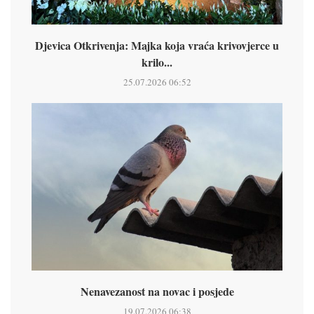
Djevica Otkrivenja: Majka koja vraća krivovjerce u
krilo...
25.07.2026 06:52
Nenavezanost na novac i posjede
19.07.2026 06:38