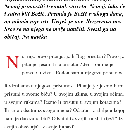
Nemoj propustiti trenutak susreta. Nemoj, iako će
i sutra biti Božić. Premda je Božić svakoga dana,
on nikada nije isti. Uvijek je nov. Neizrecivo nov.
Srce se na njega ne može naučiti. Svesti ga na
običaj. Na naviku
N
e, nije pravo pitanje: je li Bog prisutan? Pravo je
pitanje: jesam li ja prisutan? Jer – on me je
pozvao u život. Rođen sam u njegovu prisutnost.
Rođeni smo u njegovu prisutnost. Pitanje je: jesmo li mi
prisutni u svome biću? U svojim ušima, u svojim očima,
u svojim rukama? Jesmo li prisutni u svojim koracima?
Ili smo odsutni iz svoga imena? Odsutni iz zbilje u kojoj
nam je darovano biti? Odsutni iz svojih misli i riječi? Iz
svojih obećanja? Iz svoje ljubavi?