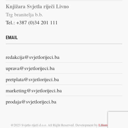
Knjižara Svjetla riječi Livno
Trg branitelja b.b.
Tel.: +387 (0)34 201 111
EMAIL
redakcija@svjetlorijeci.ba
uprava@svjetlorijeci.ba
pretplata@svjetlorijeci.ba
marketing@svjetlorijeci.ba
prodaja@svjetlorijeci.ba
@2023 Svjetlo riječi d.o.o. All Right Reserved. Development by
Lilium Digital