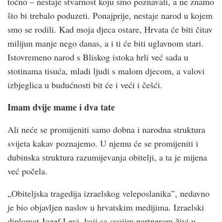
točno – nestaje stvarnost koju smo poznavali, a ne znamo
što bi trebalo poduzeti. Ponajprije, nestaje narod u kojem
smo se rodili. Kad moja djeca ostare, Hrvata će biti čitav
milijun manje nego danas, a i ti će biti uglavnom stari.
Istovremeno narod s Bliskog istoka hrli već sada u
stotinama tisuća, mladi ljudi s malom djecom, a valovi
izbjeglica u budućnosti bit će i veći i češ­ći.
Imam dvije mame i dva tate
Ali neće se promijeniti samo dobna i narodna struktura
svijeta kakav poznajemo. U njemu će se promijeniti i
dubinska struktura razumijevanja obitelji, a ta je mijena
već počela.
„Obiteljska tragedija izraelskog veleposlanika”, nedavno
je bio objavljen naslov u hrvatskim medijima. Izraelski
diplomat Jozef Levi, koji sa svojim partnerom živi u