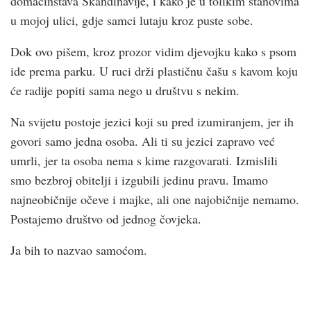
domaćinstava Skandinavije, i kako je u tolikim stanovima
u mojoj ulici, gdje samci lutaju kroz puste sobe.
Dok ovo pišem, kroz prozor vidim djevojku kako s psom
ide prema parku. U ruci drži plastičnu čašu s kavom koju
će radije popiti sama nego u društvu s nekim.
Na svijetu postoje jezici koji su pred izumiranjem, jer ih
govori samo jedna osoba. Ali ti su jezici zapravo već
umrli, jer ta osoba nema s kime razgovarati. Izmislili
smo bezbroj obitelji i izgubili jedinu pravu. Imamo
najneobičnije očeve i majke, ali one najobičnije nemamo.
Postajemo društvo od jednog čovjeka.
Ja bih to nazvao samoćom.