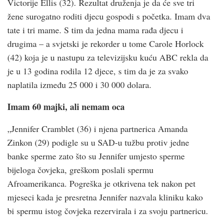
Victorije Ellis (32). Rezultat druženja je da će sve tri
žene surogatno roditi djecu gospodi s početka. Imam dva
tate i tri mame. S tim da jedna mama rađa djecu i
drugima – a svjetski je rekorder u tome Carole Horlock
(42) koja je u nastupu za televizijsku kuću ABC rekla da
je u 13 godina rodila 12 djece, s tim da je za svako
naplatila između 25 000 i 30 000 dolara.
Imam 60 majki, ali nemam oca
„Jennifer Cramblet (36) i njena partnerica Amanda
Zinkon (29) podigle su u SAD-u tužbu protiv jedne
banke sperme zato što su Jennifer umjesto sperme
bijeloga čovjeka, greškom poslali spermu
Afroamerikanca. Pogreška je otkrivena tek nakon pet
mjeseci kada je presretna Jennifer nazvala kliniku kako
bi spermu istog čovjeka rezervirala i za svoju partnericu.