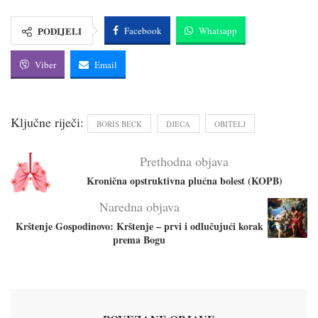
PODIJELI
Facebook
Whatsapp
Viber
Email
Ključne riječi:
BORIS BECK
DJECA
OBITELJ
Prethodna objava
Kronična opstruktivna plućna bolest (KOPB)
Naredna objava
Krštenje Gospodinovo: Krštenje – prvi i odlučujući korak
prema Bogu