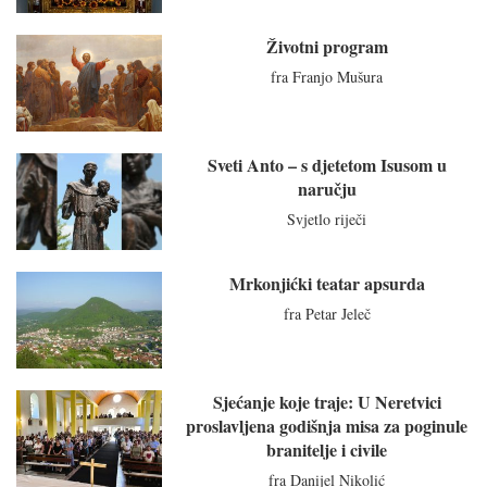
Životni program
fra Franjo Mušura
Sveti Anto – s djetetom Isusom u
naručju
Svjetlo riječi
Mrkonjićki teatar apsurda
fra Petar Jeleč
Sjećanje koje traje: U Neretvici
proslavljena godišnja misa za poginule
branitelje i civile
fra Danijel Nikolić