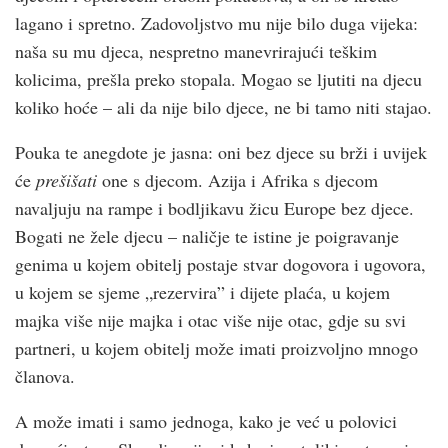
lagano i spretno. Zadovoljstvo mu nije bilo duga vijeka:
naša su mu djeca, nespretno manevrirajući teškim
kolicima, prešla preko stopala. Mogao se ljutiti na djecu
koliko hoće – ali da nije bilo djece, ne bi tamo niti stajao.
Pouka te anegdote je jasna: oni bez djece su brži i uvijek
će
prešišati
one s djecom. Azija i Afrika s djecom
navaljuju na rampe i bodljikavu žicu Europe bez djece.
Bogati ne žele djecu – naličje te istine je poigravanje
genima u kojem obitelj postaje stvar dogovora i ugovora,
u kojem se sjeme „rezervira” i dijete plaća, u kojem
majka više nije majka i otac više nije otac, gdje su svi
partneri, u kojem obitelj može imati proizvoljno mnogo
članova.
A može imati i samo jednoga, kako je već u polovici