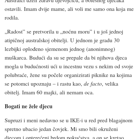
Australci uzeli zdravu djevojčicu, a bolesnog dječaka
ostavili. Imam dvije mame, ali voli me samo ona koja me
rodila.
„Radost” se pretvorila u „noćnu moru” i u još jednoj
atipičnoj australskoj obitelji. U jednom je gradu 30
lezbijki oplođeno sjemenom jednog (anonimnog)
muškarca. Budući da su se prepale da bi njihova djeca
mogla u budućnosti ući u incestnu vezu s nekim od svoje
polubraće, žene su počele organizirati piknike na kojima
se potomci upoznaju – i rastu kao,
de facto
, velika
obitelj. Imam 60 majki, ali nemam oca.
Bogati ne žele djecu
Supruzi i meni nedavno se u IKE-i u red pred blagajnom
spretno ubacio jedan čovjek. Mi smo bili okruženi
djecom i opterećeni brdom pokućstva, a on se kretao