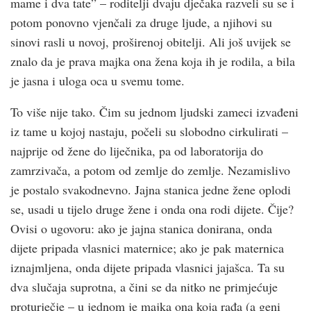
mame i dva tate” – roditelji dvaju dječaka razveli su se i
potom ponovno vjenčali za druge ljude, a njihovi su
sinovi rasli u novoj, proširenoj obitelji. Ali još uvijek se
znalo da je prava majka ona žena koja ih je rodila, a bila
je jasna i uloga oca u svemu tome.
To više nije tako. Čim su jednom ljudski zameci izvađeni
iz tame u kojoj nastaju, počeli su slobodno cirkulirati –
najprije od žene do liječnika, pa od laboratorija do
zamrzivača, a potom od zemlje do zemlje. Nezamislivo
je postalo svakodnevno. Jajna stanica jedne žene oplodi
se, usadi u tijelo druge žene i onda ona rodi dijete. Čije?
Ovisi o ugovoru: ako je jajna stanica donirana, onda
dijete pripada vlasnici maternice; ako je pak maternica
iznajmljena, onda dijete pripada vlasnici jajašca. Ta su
dva slučaja suprotna, a čini se da nitko ne primjećuje
proturječje – u jednom je majka ona koja rađa (a geni