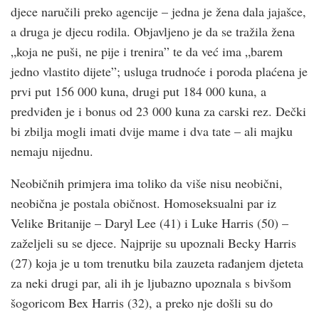
djece naručili preko agencije – jedna je žena dala jajašce,
a druga je djecu rodila. Objavljeno je da se tražila žena
„koja ne puši, ne pije i trenira” te da već ima „barem
jedno vlastito dijete”; usluga trudnoće i poroda plaćena je
prvi put 156 000 kuna, drugi put 184 000 kuna, a
predviđen je i bonus od 23 000 kuna za carski rez. Dečki
bi zbilja mogli imati dvije mame i dva tate – ali majku
nemaju nijednu.
Neobičnih primjera ima toliko da više nisu neobični,
neobična je postala običnost. Homoseksualni par iz
Velike Britanije – Daryl Lee (41) i Luke Harris (50) –
zaželjeli su se djece. Najprije su upoznali Becky Harris
(27) koja je u tom trenutku bila zauzeta rađanjem djeteta
za neki drugi par, ali ih je ljubazno upoznala s bivšom
šogoricom Bex Harris (32), a preko nje došli su do