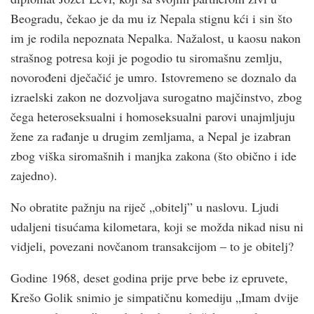
Beogradu, čekao je da mu iz Nepala stignu kći i sin što
im je rodila nepoznata Nepalka. Nažalost, u kaosu nakon
strašnog potresa koji je pogodio tu siromašnu zemlju,
novorođeni dječačić je umro. Istovremeno se doznalo da
izraelski zakon ne dozvoljava surogatno majčinstvo, zbog
čega heteroseksualni i homoseksualni parovi unajmljuju
žene za rađanje u drugim zemljama, a Nepal je izabran
zbog viška siromašnih i manjka zakona (što obično i ide
zajedno).
No obratite pažnju na riječ „obitelj” u naslovu. Ljudi
udaljeni tisućama kilometara, koji se možda nikad nisu ni
vidjeli, povezani novčanom transakcijom – to je obitelj?
Godine 1968, deset godina prije prve bebe iz epruvete,
Krešo Golik snimio je simpatičnu komediju „Imam dvije