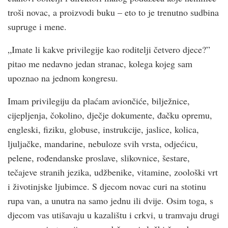
troši novac, a proizvodi buku – eto to je trenutno sudbina
supruge i mene.
„Imate li kakve privilegije kao roditelji četvero djece?”
pitao me nedavno jedan stranac, kolega kojeg sam
upoznao na jednom kongresu.
Imam privilegiju da plaćam aviončiće, bilježnice,
cijepljenja, čokolino, dječje dokumente, đačku opremu,
engleski, fiziku, globuse, instrukcije, jaslice, kolica,
ljuljačke, mandarine, nebuloze svih vrsta, odjećicu,
pelene, rođendanske proslave, slikovnice, šestare,
tečajeve stranih jezika, udžbenike, vitamine, zoološki vrt
i životinjske ljubimce. S djecom novac curi na stotinu
rupa van, a unutra na samo jednu ili dvije. Osim toga, s
djecom vas utišavaju u kazalištu i crk­vi, u tramvaju drugi