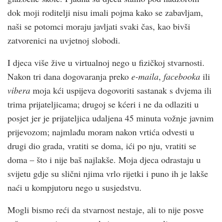
dok moji roditelji nisu imali pojma kako se zabavljam,
naši se potomci moraju javljati svaki čas, kao bivši
zatvorenici na uvjetnoj slobodi.
I djeca više žive u virtualnoj nego u fizičkoj stvarnosti.
Nakon tri dana dogovaranja preko
e-maila
,
facebooka
ili
vibera
moja kći uspijeva dogovoriti sastanak s dvjema ili
trima prijateljicama; drugoj se kćeri i ne da odlaziti u
posjet jer je prijateljica udaljena 45 minuta vožnje javnim
prijevozom; najmlađu moram nakon vrtića odvesti u
drugi dio grada, vratiti se doma, ići po nju, vratiti se
doma – što i nije baš najlakše. Moja djeca odrastaju u
svijetu gdje su slični njima vrlo rijetki i puno ih je lakše
naći u kompjutoru nego u susjedstvu.
Mogli bismo reći da stvarnost nestaje, ali to nije posve