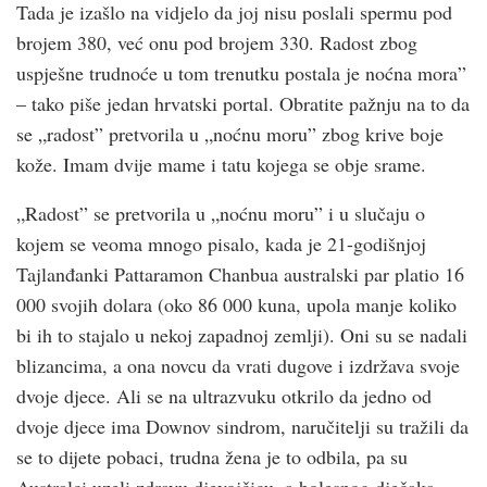
Tada je izašlo na vidjelo da joj nisu poslali spermu pod
brojem 380, već onu pod brojem 330. Radost zbog
uspješne trudnoće u tom trenutku postala je noćna mora”
– tako piše jedan hrvatski portal. Obratite pažnju na to da
se „radost” pretvorila u „noćnu moru” zbog krive boje
kože. Imam dvije mame i tatu kojega se obje srame.
„Radost” se pretvorila u „noćnu moru” i u slučaju o
kojem se veoma mnogo pisalo, kada je 21-godišnjoj
Tajlanđanki Pattaramon Chanbua australski par platio 16
000 svojih dolara (oko 86 000 kuna, upola manje koliko
bi ih to stajalo u nekoj zapadnoj zemlji). Oni su se nadali
blizancima, a ona novcu da vrati dugove i izdržava svoje
dvoje djece. Ali se na ultrazvuku otkrilo da jedno od
dvoje djece ima Downov sindrom, naručitelji su tražili da
se to dijete pobaci, trudna žena je to odbila, pa su