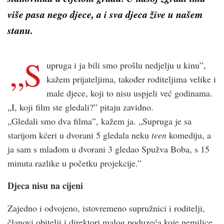
više pasa nego djece, a i sva djeca žive u našem
stanu.
„S
upruga i ja bili smo prošlu nedjelju u kinu”,
kažem prijateljima, također roditeljima velike i
male djece, koji to nisu uspjeli već godinama.
„I, koji film ste gledali?” pitaju zavidno.
„Gledali smo dva filma”, kažem ja. „Supruga je sa
starijom kćeri u dvorani 5 gledala neku
teen
komediju, a
ja sam s mlađom u dvorani 3 gledao Spužva Boba, s 15
minuta razlike u početku projekcije.”
Djeca nisu na cijeni
Zajedno i odvojeno, istovremeno supružnici i roditelji,
članovi obitelji i direktori malog poduzeća koje nemilice