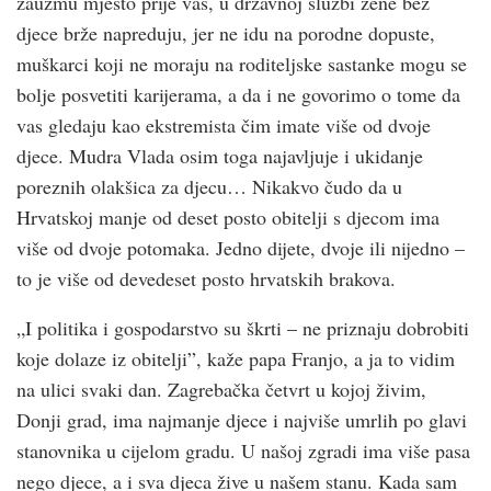
zauzmu mjesto prije vas, u državnoj službi žene bez
djece brže napreduju, jer ne idu na porodne dopuste,
muškarci koji ne moraju na roditeljske sastanke mogu se
bolje posvetiti karijerama, a da i ne govorimo o tome da
vas gledaju kao ekstremista čim imate više od dvoje
djece. Mudra Vlada osim toga najavljuje i ukidanje
poreznih olakšica za djecu… Nikakvo čudo da u
Hrvatskoj manje od deset posto obitelji s djecom ima
više od dvoje potomaka. Jedno dijete, dvoje ili nijedno –
to je više od devedeset posto hrvatskih brakova.
„I politika i gospodarstvo su škrti – ne priznaju dobrobiti
koje dolaze iz obitelji”, kaže papa Franjo, a ja to vidim
na ulici svaki dan. Zagrebačka četvrt u kojoj živim,
Donji grad, ima najmanje djece i najviše umrlih po glavi
stanovnika u cijelom gradu. U našoj zgradi ima više pasa
nego djece, a i sva djeca žive u našem stanu. Kada sam