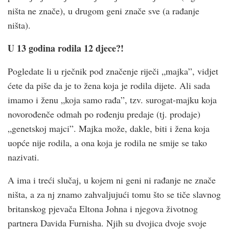
ništa ne znače), u drugom geni znače sve (a rađanje
ništa).
U 13 godina rodila 12 djece?!
Pogledate li u rječnik pod značenje riječi „majka”, vidjet
ćete da piše da je to žena koja je rodila dijete. Ali sada
imamo i ženu „koja samo rađa”, tzv. surogat-majku koja
novorođenče odmah po rođenju predaje (tj. prodaje)
„genetskoj majci”. Majka može, dakle, biti i žena koja
uopće nije rodila, a ona koja je rodila ne smije se tako
nazivati.
A ima i treći slučaj, u kojem ni geni ni rađanje ne znače
ništa, a za nj znamo zahvaljujući tomu što se tiče slavnog
britanskog pjevača Eltona Johna i njegova životnog
partnera Davida Furnisha. Njih su dvojica dvoje svoje