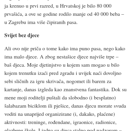
ja krenuo u prvi razred, u Hrvatskoj je bilo 80 000
prvašića, a ove se godine rodilo manje od 40 000 beba –
u Zagrebu ima više čipiranih pasa.
Svijet bez djece
Ali ovo nije priča o tome kako ima puno pasa, nego kako
ima malo djece. A zbog nestašice djece najviše trpe –
baš djeca. Moje djetinjstvo u kojem sam mogao u bilo
kojem trenutku izaći pred zgradu i uvijek naći dovoljno
sebi sličnih za igru skrivača, nogomet ili barem za
kartanje, danas izgleda kao znanstvena fantastika. Dok su
mene moji roditelji puštali da slobodno (i besplatno)
šalabazam biciklom ili pješice, danas djecu morate svuda
voditi na unaprijed organizirane (i, dakako, plaćene)
aktivnosti: treninge, rođendane, igraonice, radionice,
glazbene škole. I jadna su djeca stalno pod nadzorom –