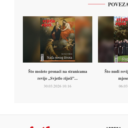
POVEZA
Što možete pronaći na stranicama
Što nudi revij
revije „Svjetlo riječi”...
mjese
30.03.2026 10:16
06.03