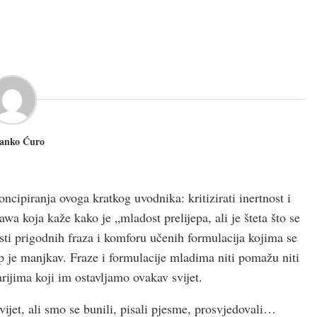
Janko Ćuro
cipiranja ovoga kratkog uvodnika: kritizirati inertnost i
wa koja kaže kako je „mladost prelijepa, ali je šteta što se
osti prigodnih fraza i komforu učenih formulacija kojima se
up je manjkav. Fraze i formulacije mladima niti pomažu niti
rijima koji im ostavljamo ovakav svijet.
ijet, ali smo se bunili, pisali pjesme, prosvjedovali…