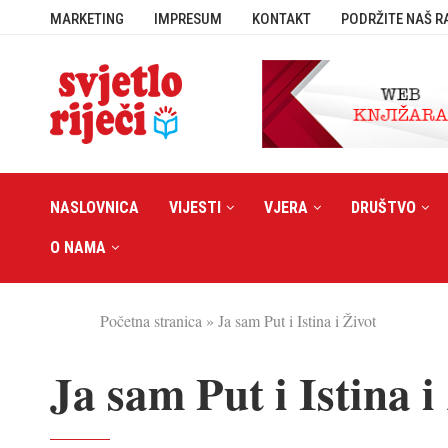
MARKETING
IMPRESUM
KONTAKT
PODRŽITE NAŠ R
NASLOVNICA
VIJESTI
VJERA
DRUŠTVO
O NAMA
Početna stranica
»
Ja sam Put i Istina i Život
Ja sam Put i Istina i