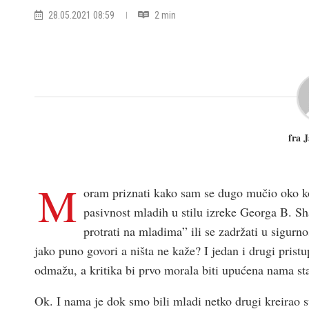
28.05.2021 08:59
2 min
fra 
M
oram priznati kako sam se dugo mučio oko kon
pasivnost mladih u stilu izreke Georga B. Sha
protrati na mladima” ili se zadržati u sigurn
jako puno govori a ništa ne kaže? I jedan i drugi prist
odmažu, a kritika bi prvo morala biti upućena nama sta
Ok. I nama je dok smo bili mladi netko drugi kreirao sv