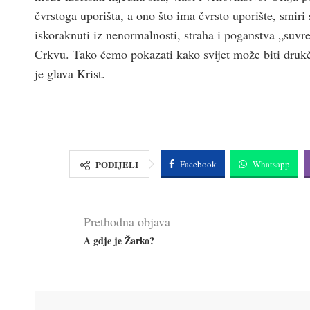
čvrstoga uporišta, a ono što ima čvrsto uporište, smiri 
iskoraknuti iz nenormalnosti, straha i poganstva „suvr
Crkvu. Tako ćemo pokazati kako svijet može biti drukčij
je glava Krist.
PODIJELI
Facebook
Whatsapp
Prethodna objava
A gdje je Žarko?