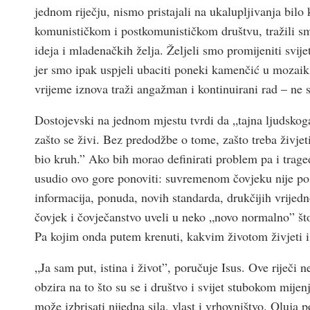
jednom riječju, nismo pristajali na ukalupljivanja bilo 
komunističkom i postkomunističkom društvu, tražili sm
ideja i mladenačkih želja. Željeli smo promijeniti svij
jer smo ipak uspjeli ubaciti poneki kamenčić u mozaik 
vrijeme iznova traži angažman i kontinuirani rad – ne 
Dostojevski na jednom mjestu tvrdi da „tajna ljudskoga
zašto se živi. Bez predodžbe o tome, zašto treba živjet
bio kruh.” Ako bih morao definirati problem pa i trage
usudio ovo gore ponoviti: suvremenom čovjeku nije posv
informacija, ponuda, novih standarda, drukčijih vrijedno
čovjek i čovječanstvo uveli u neko „novo normalno” što 
Pa kojim onda putem krenuti, kakvim životom živjeti i k
„Ja sam put, istina i život”, poručuje Isus. Ove riječi
obzira na to što su se i društvo i svijet stubokom mijen
može izbrisati nijedna sila, vlast i vrhovništvo. Olu