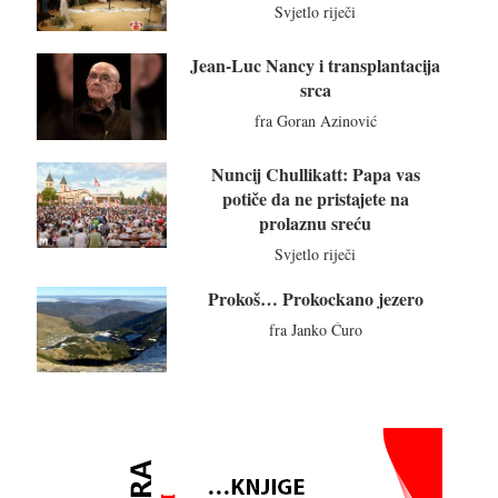
Svjetlo riječi
Jean-Luc Nancy i transplantacija
srca
fra Goran Azinović
Nuncij Chullikatt: Papa vas
potiče da ne pristajete na
prolaznu sreću
Svjetlo riječi
Prokoš… Prokockano jezero
fra Janko Ćuro