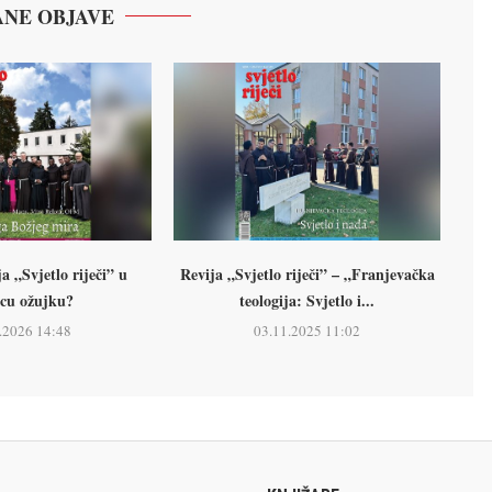
NE OBJAVE
a „Svjetlo riječi” u
Revija „Svjetlo riječi” – „Franjevačka
cu ožujku?
teologija: Svjetlo i...
.2026 14:48
03.11.2025 11:02