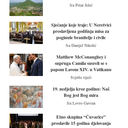
fra Petar Jeleč
Sjećanje koje traje: U Neretvici
proslavljena godišnja misa za
poginule branitelje i civile
fra Danijel Nikolić
Matthew McConaughey i
supruga Camila susreli se s
papom Lavom XIV. u Vatikanu
Svjetlo riječi
19. nedjelja kroz godinu: Naš
Bog jest Bog mira
fra Lovro Gavran
Etno skupina “Čuvarice”
proslavile 15 godina djelovanja