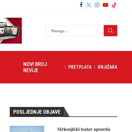
NOVI BROJ
PRETPLATA
KNJIŽARA
REVIJE
POSLJEDNJE OBJAVE
Mrkonjićki teatar apsurda