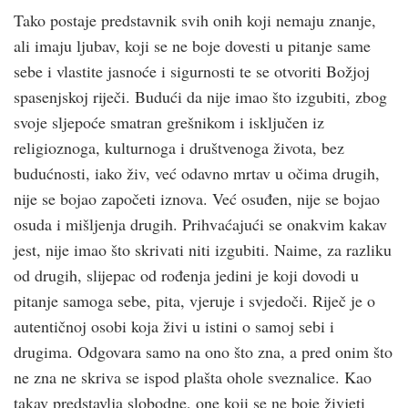
Tako postaje predstavnik svih onih koji nemaju znanje,
ali imaju ljubav, koji se ne boje dovesti u pitanje same
sebe i vlastite jasnoće i sigurnosti te se otvoriti Božjoj
spasenjskoj riječi. Budući da nije imao što izgubiti, zbog
svoje sljepoće smatran grešnikom i isključen iz
religioznoga, kulturnoga i društvenoga života, bez
budućnosti, iako živ, već odavno mrtav u očima drugih,
nije se bojao započeti iznova. Već osuđen, nije se bojao
osuda i mišljenja drugih. Prihvaćajući se onakvim kakav
jest, nije imao što skrivati niti izgubiti. Naime, za razliku
od drugih, slijepac od rođenja jedini je koji dovodi u
pitanje samoga sebe, pita, vjeruje i svjedoči. Riječ je o
autentičnoj osobi koja živi u istini o samoj sebi i
drugima. Odgovara samo na ono što zna, a pred onim što
ne zna ne skriva se ispod plašta ohole sveznalice. Kao
takav predstavlja slobodne, one koji se ne boje živjeti