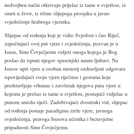
nedvojben način otkrivaju prijelaz iz tame u svjetlost, iz
smrti u život, iz tišine slijepoga prosjaka u javno
svjedočenje hrabroga vjernika.
Slijepac od rođenja koji je vidio Svjetlost i čuo Riječ,
započinjući svoj put vjere i svjedočenja, pozvan je u
Isusu, Sinu Čovječjemu vidjeti onoga kojega je Bog
poslao da ispuni njegov spasenjski naum ljubavi. Na
Isusov upit vjere u osoban misterij ozdravljeni odgovara
ispovijedajući svoju vjeru riječima i gestama koje
predstavljaju vrhunac i završetak njegova puta vjere u
kojemu je prešao iz tame u svjetlost, postajući vidjelac u
punom smislu riječi. Zadobivajući dvostruki vid, slijepac
od rođenja postaje paradigma zrele vjere, javnoga
svjedočenja, pravoga Isusova učenika i bezuvjetne
pripadnosti Sinu Čovječjemu.