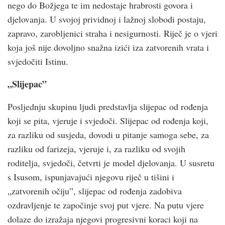
nego do Božjega te im nedostaje hrabrosti govora i
djelovanja. U svojoj prividnoj i lažnoj slobodi postaju,
zapravo, zarobljenici straha i nesigurnosti. Riječ je o vjeri
koja još nije dovoljno snažna izići iza zatvorenih vrata i
svjedočiti Istinu.
„Slijepac”
Posljednju skupinu ljudi predstavlja slijepac od rođenja
koji se pita, vjeruje i svjedoči. Slijepac od rođenja koji,
za razliku od susjeda, dovodi u pitanje samoga sebe, za
razliku od farizeja, vjeruje i, za razliku od svojih
roditelja, svjedoči, četvrti je model djelovanja. U susretu
s Isusom, ispunjavajući njegovu riječ u tišini i
„zatvorenih očiju”, slijepac od rođenja zadobiva
ozdravljenje te započinje svoj put vjere. Na putu vjere
dolaze do izražaja njegovi progresivni koraci koji na