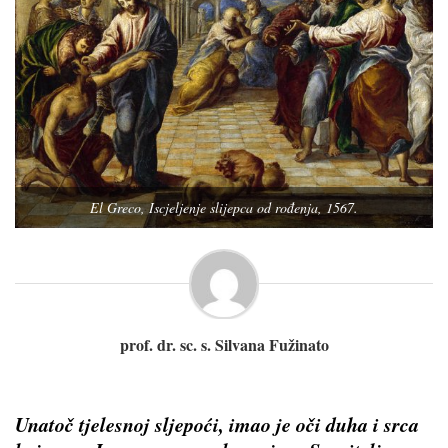
El Greco, Iscjeljenje slijepca od rođenja, 1567.
prof. dr. sc. s. Silvana Fužinato
Unatoč tjelesnoj sljepoći, imao je oči duha i srca