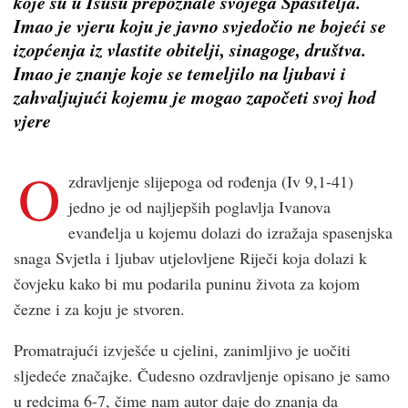
koje su u Isusu prepoznale svojega Spasitelja.
Imao je vjeru koju je javno svjedočio ne bojeći se
izopćenja iz vlastite obitelji, sinagoge, društva.
Imao je znanje koje se temeljilo na ljubavi i
zahvaljujući kojemu je mogao započeti svoj hod
vjere
O
zdravljenje slijepoga od rođenja (Iv 9,1-41)
jedno je od najljepših poglavlja Ivanova
evanđelja u kojemu dolazi do izražaja spasenjska
snaga Svjetla i ljubav utjelovljene Riječi koja dolazi k
čovjeku kako bi mu podarila puninu života za kojom
čezne i za koju je stvoren.
Promatrajući izvješće u cjelini, zanimljivo je uočiti
sljedeće značajke. Čudesno ozdravljenje opisano je samo
u redcima 6-7, čime nam autor daje do znanja da