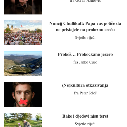
fra Goran Azinović
Nuncij Chullikatt: Papa vas potiče da
ne pristajete na prolaznu sreću
Svjetlo riječi
Prokoš… Prokockano jezero
fra Janko Ćuro
(Ne)kultura otkazivanja
fra Petar Jeleč
Bake i djedovi nisu teret
Svjetlo riječi