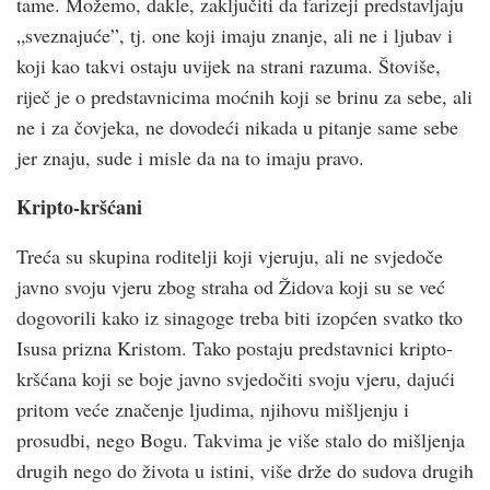
tame. Možemo, dakle, zaključiti da farizeji predstavljaju
„sveznajuće”, tj. one koji imaju znanje, ali ne i ljubav i
koji kao takvi ostaju uvijek na strani razuma. Štoviše,
riječ je o predstavnicima moćnih koji se brinu za sebe, ali
ne i za čovjeka, ne dovodeći nikada u pitanje same sebe
jer znaju, sude i misle da na to imaju pravo.
Kripto-kršćani
Treća su skupina roditelji koji vjeruju, ali ne svjedoče
javno svoju vjeru zbog straha od Židova koji su se već
dogovorili kako iz sinagoge treba biti izopćen svatko tko
Isusa prizna Kristom. Tako postaju predstavnici kripto-
kršćana koji se boje javno svjedočiti svoju vjeru, dajući
pritom veće značenje ljudima, njihovu mišljenju i
prosudbi, nego Bogu. Takvima je više stalo do mišljenja
drugih nego do života u istini, više drže do sudova drugih