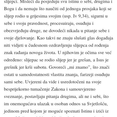
slijepci. Misleći da posjeduju svu istinu o sebi, drugima i
Bogu i da nemaju što naučiti od jednoga prosjaka koji se
slijep rodio u grijesima svojim (usp. Iv 9,34), sigurni u
sebe i svoju pravednost, procesuiraju, osuđuju i
obezvrjeđuju druge, ne dovodeći nikada u pitanje sebe i
svoje djelovanje. Kao takvi ne znaju slušati glas događaja
niti vidjeti u čudesnom ozdravljenju slijepca od rođenja
znak rađanja novoga života. U njihovim je očima sve već
određeno: slijepac se rodio slijep jer je grešan, a Isus je
grešnik jer krši subotu. Govoreći „mi znamo”, što znači
ostati u samodostatnosti vlastita znanja, farizeji osuđuju
sami sebe. Uvjereni da vide i usredotočeni na svoje
besprijekorno tumačenje Zakona i samouvjereno
sveznanje, postavljaju pitanja drugima, ali ne i sebi, što
im onemogućava ulazak u osoban odnos sa Svjetlošću,
jedinom pred kojom je moguće spoznati Istinu i izići iz