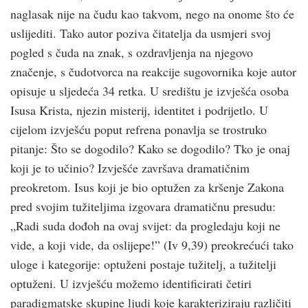
naglasak nije na čudu kao takvom, nego na onome što će
uslijediti. Tako autor poziva čitatelja da usmjeri svoj
pogled s čuda na znak, s ozdravljenja na njegovo
značenje, s čudotvorca na reakcije sugovornika koje autor
opisuje u sljedeća 34 retka. U središtu je izvješća osoba
Isusa Krista, njezin misterij, identitet i podrijetlo. U
cijelom izvješću poput refrena ponavlja se trostruko
pitanje: Što se dogodilo? Kako se dogodilo? Tko je onaj
koji je to učinio? Izvješće završava dramatičnim
preokretom. Isus koji je bio optužen za kršenje Zakona
pred svojim tužiteljima izgovara dramatičnu presudu:
„Radi suda dođoh na ovaj svijet: da progledaju koji ne
vide, a koji vide, da oslijepe!” (Iv 9,39) preokrećući tako
uloge i kategorije: optuženi postaje tužitelj, a tužitelji
optuženi. U izvješću možemo identificirati četiri
paradigmatske skupine ljudi koje karakteriziraju različiti