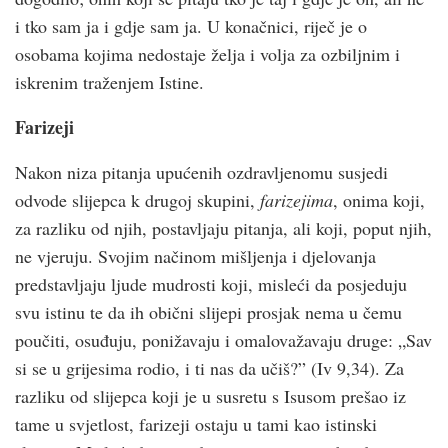
i tko sam ja i gdje sam ja. U konačnici, riječ je o
osobama kojima nedostaje želja i volja za ozbiljnim i
iskrenim traženjem Istine.
Farizeji
Nakon niza pitanja upućenih ozdravljenomu susjedi
odvode slijepca k drugoj skupini,
farizejima
, onima koji,
za razliku od njih, postavljaju pitanja, ali koji, poput njih,
ne vjeruju. Svojim načinom mišljenja i djelovanja
predstavljaju ljude mudrosti koji, misleći da posjeduju
svu istinu te da ih obični slijepi prosjak nema u čemu
poučiti, osuđuju, ponižavaju i omalovažavaju druge: „Sav
si se u grijesima rodio, i ti nas da učiš?” (Iv 9,34). Za
razliku od slijepca koji je u susretu s Isusom prešao iz
tame u svjetlost, farizeji ostaju u tami kao istinski