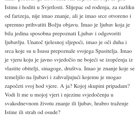
Istinu i hoditi u Svjetlosti. Slijepac od rođenja, za razliku
od farizeja, nije imao znanje, ali je imao srce otvoreno i
spremno prihvatiti Božju objavu. Imao je ljubav koja je
bila jedina sposobna prepoznati Ljubav i odgovoriti
ljubavlju. Unatoč tjelesnoj sljepoći, imao je oči duha i
srca koje su u Isusu prepoznale svojega Spasitelja. Imao
je vjeru koju je javno svjedočio ne bojeći se izopćenja iz
vlastite obitelji, sinagoge, društva. Imao je znanje koje se
temeljilo na ljubavi i zahvaljujući kojemu je mogao
započeti svoj hod vjere. A ja? Kojoj skupini pripadam?
Vodi li me u mojoj vjeri i njezinu svjedočenju u
svakodnevnom životu znanje ili ljubav, hrabro traženje
Istine ili strah od osude?