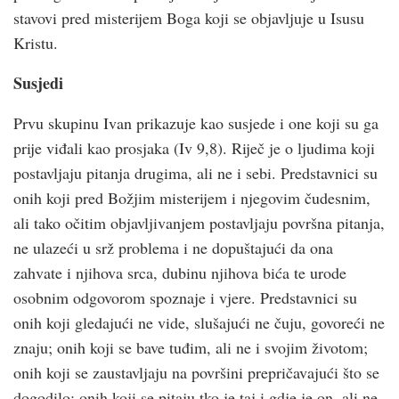
stavovi pred misterijem Boga koji se objavljuje u Isusu
Kristu.
Susjedi
Prvu skupinu Ivan prikazuje kao susjede i one koji su ga
prije viđali kao prosjaka (Iv 9,8). Riječ je o ljudima koji
postavljaju pitanja drugima, ali ne i sebi. Predstavnici su
onih koji pred Božjim misterijem i njegovim čudesnim,
ali tako očitim objavljivanjem postavljaju površna pitanja,
ne ulazeći u srž problema i ne dopuštajući da ona
zahvate i njihova srca, dubinu njihova bića te urode
osobnim odgovorom spoznaje i vjere. Predstavnici su
onih koji gledajući ne vide, slušajući ne čuju, govoreći ne
znaju; onih koji se bave tuđim, ali ne i svojim životom;
onih koji se zaustavljaju na površini prepričavajući što se
dogodilo; onih koji se pitaju tko je taj i gdje je on, ali ne