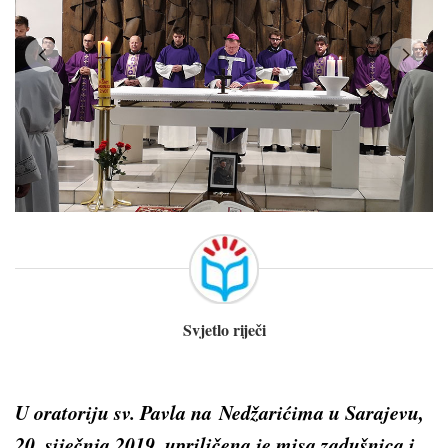
Svjetlo riječi
U oratoriju sv. Pavla na Nedžarićima u Sarajevu,
20. siječnja 2019. upriličena je misa zadušnica i