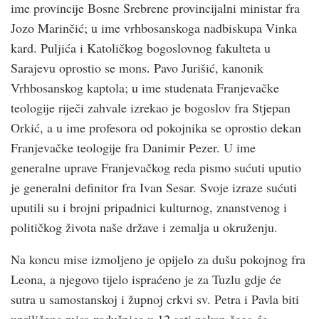
ime provincije Bosne Srebrene provincijalni ministar fra
Jozo Marinčić; u ime vrhbosanskoga nadbiskupa Vinka
kard. Puljića i Katoličkog bogoslovnog fakulteta u
Sarajevu oprostio se mons. Pavo Jurišić, kanonik
Vrhbosanskog kaptola; u ime studenata Franjevačke
teologije riječi zahvale izrekao je bogoslov fra Stjepan
Orkić, a u ime profesora od pokojnika se oprostio dekan
Franjevačke teologije fra Danimir Pezer. U ime
generalne uprave Franjevačkog reda pismo sućuti uputio
je generalni definitor fra Ivan Sesar. Svoje izraze sućuti
uputili su i brojni pripadnici kulturnog, znanstvenog i
političkog života naše države i zemalja u okruženju.
Na koncu mise izmoljeno je opijelo za dušu pokojnog fra
Leona, a njegovo tijelo ispraćeno je za Tuzlu gdje će
sutra u samostanskoj i župnoj crkvi sv. Petra i Pavla biti
upriličena misa zadušnica u 12 sati nakon čega će