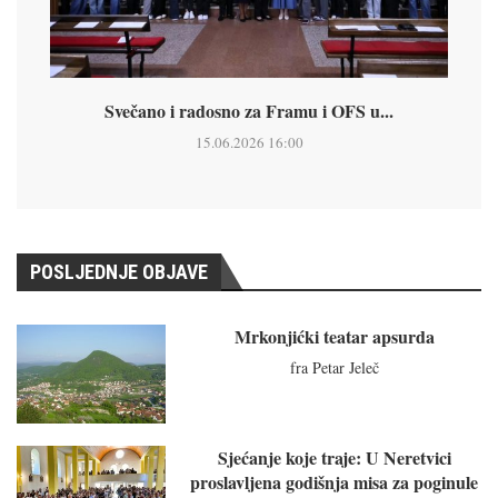
Svečano i radosno za Framu i OFS u...
15.06.2026 16:00
POSLJEDNJE OBJAVE
Mrkonjićki teatar apsurda
fra Petar Jeleč
Sjećanje koje traje: U Neretvici
proslavljena godišnja misa za poginule