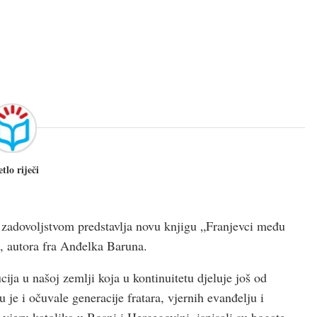
etlo riječi
a zadovoljstvom predstavlja novu knjigu „Franjevci među
, autora fra Anđelka Baruna.
cija u našoj zemlji koja u kontinuitetu djeluje još od
 je i očuvale generacije fratara, vjernih evanđelju i
i vjeru katolika u Bosni i Hercegovini, ispisali su bogate