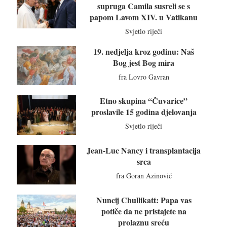
supruga Camila susreli se s
papom Lavom XIV. u Vatikanu
Svjetlo riječi
19. nedjelja kroz godinu: Naš
Bog jest Bog mira
fra Lovro Gavran
Etno skupina “Čuvarice”
proslavile 15 godina djelovanja
Svjetlo riječi
Jean-Luc Nancy i transplantacija
srca
fra Goran Azinović
Nuncij Chullikatt: Papa vas
potiče da ne pristajete na
prolaznu sreću