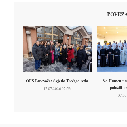
POVEZA
OFS Busovača: Svjetlo Trećega reda
Na Humcu nova
položili p
17.07.2026 07:53
07.07