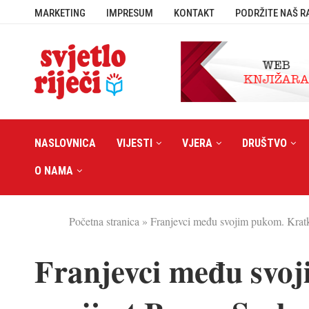
MARKETING
IMPRESUM
KONTAKT
PODRŽITE NAŠ R
NASLOVNICA
VIJESTI
VJERA
DRUŠTVO
O NAMA
Početna stranica
»
Franjevci među svojim pukom. Kratk
Franjevci među svo