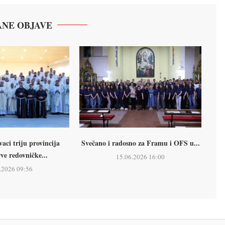
NE OBJAVE
ci triju provincija
Svečano i radosno za Framu i OFS u...
rve redovničke...
15.06.2026 16:00
.2026 09:56