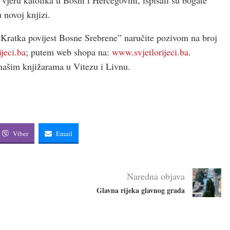
 novoj knjizi.
Kratka povijest Bosne Srebrene” naručite pozivom na broj
jeci.ba
; putem web shopa na:
www.svjetlorijeci.ba
.
 našim knjižarama u Vitezu i Livnu.
Viber
Email
Naredna objava
Glavna rijeka glavnog grada