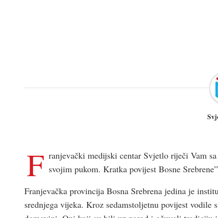
Svj
F
ranjevački medijski centar Svjetlo riječi Vam s
svojim pukom. Kratka povijest Bosne Srebrene”
Franjevačka provincija Bosna Srebrena jedina je institu
srednjega vijeka. Kroz sedamstoljetnu povijest vodile su
domovini. Oni koji su bili uz narod i očuvali tradiciju 