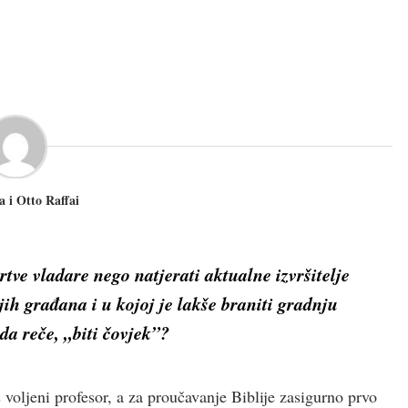
a i Otto Raffai
rtve vladare nego natjerati aktualne izvršitelje
jih građana i u kojoj je lakše braniti gradnju
a reče, „biti čovjek”?
voljeni profesor, a za proučavanje Biblije zasigurno prvo