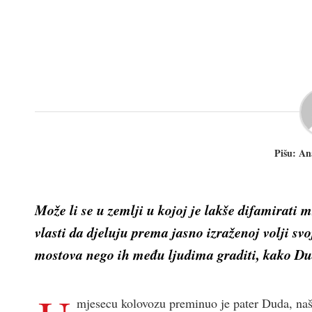
Pišu: An
Može li se u zemlji u kojoj je lakše difamirati m
vlasti da djeluju prema jasno izraženoj volji svo
mostova nego ih među ljudima graditi, kako Dud
mjesecu kolovozu preminuo je pater Duda, naš 