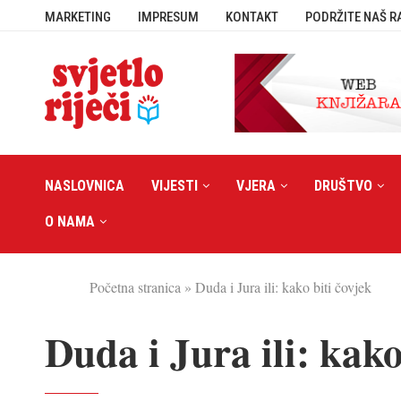
MARKETING
IMPRESUM
KONTAKT
PODRŽITE NAŠ R
NASLOVNICA
VIJESTI
VJERA
DRUŠTVO
O NAMA
Početna stranica
»
Duda i Jura ili: kako biti čovjek
Duda i Jura ili: kako