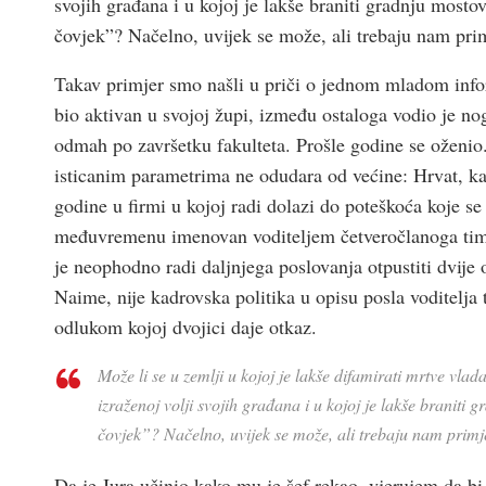
svojih građana i u kojoj je lakše braniti gradnju mosto
čovjek”? Načelno, uvijek se može, ali trebaju nam prim
Takav primjer smo našli u priči o jednom mladom info
bio aktivan u svojoj župi, između ostaloga vodio je n
odmah po završetku fakulteta. Prošle godine se oženio
isticanim parametrima ne odudara od većine: Hrvat, ka
godine u firmi u kojoj radi dolazi do poteškoća koje se
međuvremenu imenovan voditeljem četveročlanoga tima,
je neophodno radi daljnjega poslovanja otpustiti dvije
Naime, nije kadrovska politika u opisu posla voditelja 
odlukom kojoj dvojici daje otkaz.
Može li se u zemlji u kojoj je lakše difamirati mrtve vlad
izraženoj volji svojih građana i u kojoj je lakše braniti
čovjek”? Načelno, uvijek se može, ali trebaju nam primj
Da je Jura učinio kako mu je šef rekao, vjerujem da b