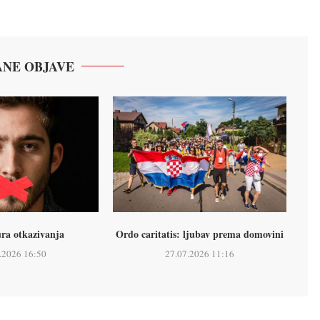
NE OBJAVE
ura otkazivanja
Ordo caritatis: ljubav prema domovini
.2026 16:50
27.07.2026 11:16