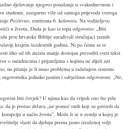
silno djelovanje njegovo ponašanje u svakodnevnom i
ove studente, zasigurno više od samoga prijevoda svetoga
isije
Pozitivno
, emitirana 6. kolovoza. Na voditeljevo
stići u životu, Duda je kao iz topa odgovorio: „Biti
odu prve hrvatske Biblije surađivali stručnjaci raznih
goslaviji krajem šezdesetih godina. Ni po čemu se iz
esti itko od tih ateista manje dostojan prevoditi sveti tekst
r o suradnicima i prijateljima s kojima ne dijeli isti
čno, na pitanje je li imao problema u tadašnjem sistemu
a sugovornika jednako jasnim i odrješitim odgovorom: „Ne,
govini biti čovjek? U njima kao da vrijedi ono što piše
: da je postao država „uz pomoć onih koji su govorili da
 korupciju u način života”. Može li se u zemlji u kojoj je
zvršitelje vlasti da djeluju prema jasno izraženoj volji