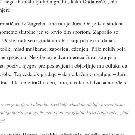
va nego ih među ljudima graditi, kako Duda reče, „biti
jeri.
rmatičaru iz Zagreba. Ime mu je Jura. On je kao student
ogometne skupine jer se bavio tim sportom. Zaposlio se
. Dakle, radi se o građaninu RH koji po nekim danas
tolik, mlad muškarac, zaposlen, oženjen. Prije nekih pola
 ne rješavaju. Negdje prije dva mjeseca Juru, koji je u
 poziva njegov pretpostavljeni i objavljuje mu odluku da
 osobe. Taj zadatak predaje – da ne kažemo uvaljuje – Juri.
tima. I k tome traži da on, Jura, u roku od dva sata dođe s
are nego natjerati aktualne izvršitelje vlasti da djeluju prema jasno
 gradnju mostova nego ih među ljudima graditi, kako Duda reče, „biti
eri
i ga većina Hrvata, katolika, oženjenih, mladih muškaraca