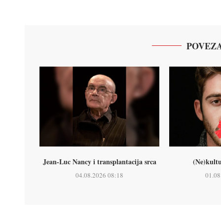
POVEZA
Jean-Luc Nancy i transplantacija srca
(Ne)kult
04.08.2026 08:18
01.08