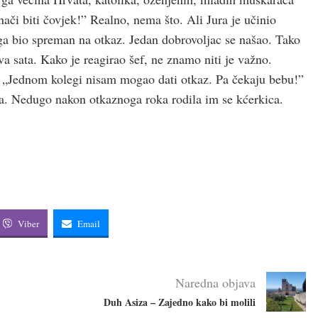
znači biti čovjek!” Realno, nema što. Ali Jura je učinio
ega bio spreman na otkaz. Jedan dobrovoljac se našao. Tako
va sata. Kako je reagirao šef, ne znamo niti je važno.
: „Jednom kolegi nisam mogao dati otkaz. Pa čekaju bebu!”
na. Nedugo nakon otkaznoga roka rodila im se kćerkica.
Viber
Email
Naredna objava
Duh Asiza – Zajedno kako bi molili