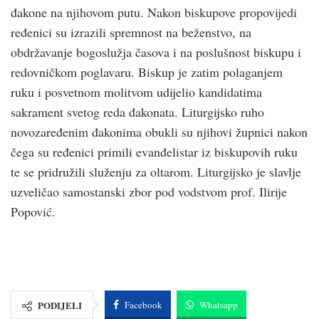
đakone na njihovom putu. Nakon biskupove propovijedi
ređenici su izrazili spremnost na beženstvo, na
obdržavanje bogoslužja časova i na poslušnost biskupu i
redovničkom poglavaru. Biskup je zatim polaganjem
ruku i posvetnom molitvom udijelio kandidatima
sakrament svetog reda đakonata. Liturgijsko ruho
novozaređenim đakonima obukli su njihovi župnici nakon
čega su ređenici primili evanđelistar iz biskupovih ruku
te se pridružili služenju za oltarom. Liturgijsko je slavlje
uzveličao samostanski zbor pod vodstvom prof. Ilirije
Popović.
PODIJELI
Facebook
Whatsapp