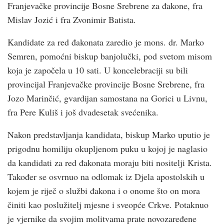
Franjevačke provincije Bosne Srebrene za đakone, fra
Mislav Jozić i fra Zvonimir Batista.
Kandidate za red đakonata zaredio je mons. dr. Marko
Semren, pomoćni biskup banjolučki, pod svetom misom
koja je započela u 10 sati. U koncelebraciji su bili
provincijal Franjevačke provincije Bosne Srebrene, fra
Jozo Marinčić, gvardijan samostana na Gorici u Livnu,
fra Pere Kuliš i još dvadesetak svećenika.
Nakon predstavljanja kandidata, biskup Marko uputio je
prigodnu homiliju okupljenom puku u kojoj je naglasio
da kandidati za red đakonata moraju biti nositelji Krista.
Također se osvrnuo na odlomak iz Djela apostolskih u
kojem je riječ o službi đakona i o onome što on mora
činiti kao poslužitelj mjesne i sveopće Crkve. Potaknuo
je vjernike da svojim molitvama prate novozaređene