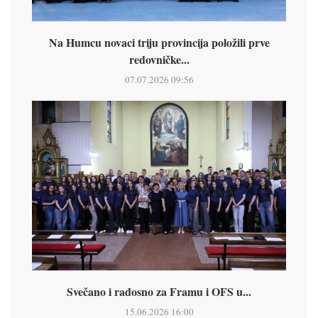
Na Humcu novaci triju provincija položili prve
redovničke...
07.07.2026 09:56
Svečano i radosno za Framu i OFS u...
15.06.2026 16:00