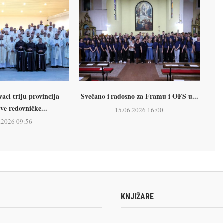
ci triju provincija
Svečano i radosno za Framu i OFS u...
rve redovničke...
15.06.2026 16:00
.2026 09:56
KNJIŽARE