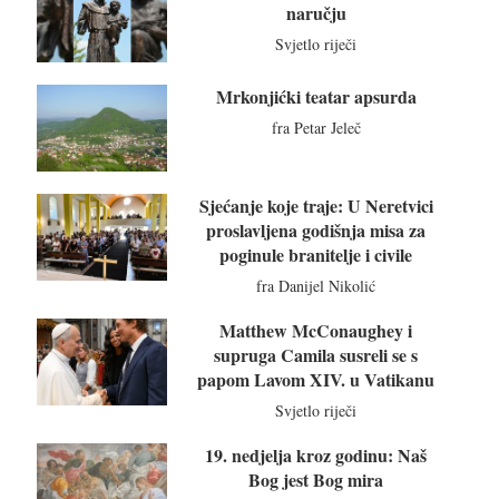
naručju
Svjetlo riječi
Mrkonjićki teatar apsurda
fra Petar Jeleč
Sjećanje koje traje: U Neretvici
proslavljena godišnja misa za
poginule branitelje i civile
fra Danijel Nikolić
Matthew McConaughey i
supruga Camila susreli se s
papom Lavom XIV. u Vatikanu
Svjetlo riječi
19. nedjelja kroz godinu: Naš
Bog jest Bog mira