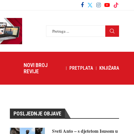
NOVI BROJ
PRETPLATA
KNJIŽARA
REVIJE
POSLJEDNJE OBJAVE
Sveti Anto – s djetetom Isusom u