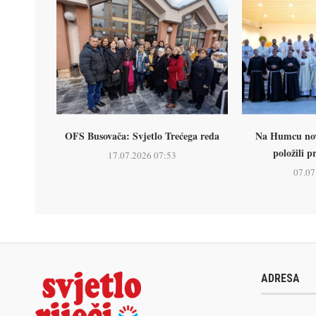
OFS Busovača: Svjetlo Trećega reda
Na Humcu nova
položili p
17.07.2026 07:53
07.07
ADRESA