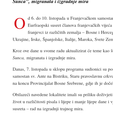
Sunca", migranata i izgradnje mira
O
d 6. do 10. listopada u Franjevačkom samostan
Eurfraopski susret članova franjevačkih vijeća 
franjevci iz različitih zemalja – Bosne i Her
Ukrajine, Irske, Španjolske, Italije, Maroka, Svete Z
Kroz ove dane u svome radu aktualizirat će teme kao š
Sunca,
migranata i izgradnje mira.
Danas, 7. listopada u sklopu programa sudionici su posj
samostan sv. Ante na Bistriku, Staru pravoslavnu crkvu
na koncu Provincijalat Bosne Srebrene, gdje ih je doče
Obilazeći navedene lokalitete imali su priliku doživjet
život u različitosti pisala i lijepe i manje lijepe dane 
susreta – rad na izgradnji trajnog mira.