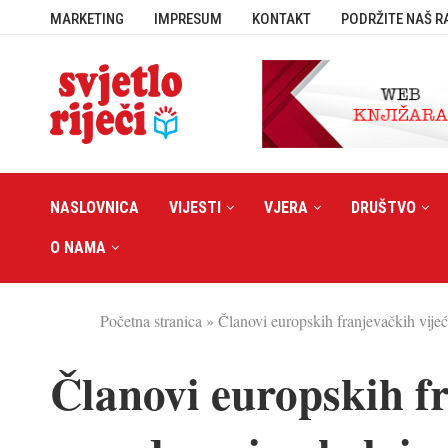
MARKETING
IMPRESUM
KONTAKT
PODRŽITE NAŠ R
NASLOVNICA
VIJESTI
VJERA
DRUŠTVO
O NAMA
Početna stranica
»
Članovi europskih franjevačkih vijeć
Članovi europskih fr