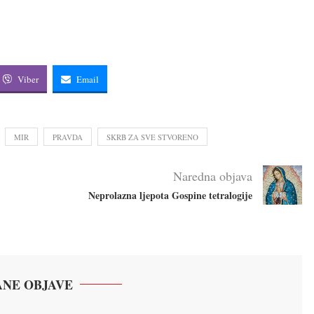
Viber
Email
MIR
PRAVDA
SKRB ZA SVE STVORENO
Naredna objava
Neprolazna ljepota Gospine tetralogije
NE OBJAVE