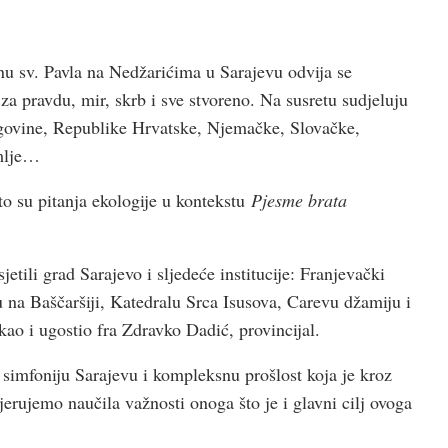
u sv. Pavla na Nedžarićima u Sarajevu odvija se
za pravdu, mir, skrb i sve stvoreno. Na susretu sudjeluju
cegovine, Republike Hrvatske, Njemačke, Slovačke,
emlje…
to su pitanja ekologije u kontekstu
Pjesme brata
etili grad Sarajevo i sljedeće institucije: Franjevački
 na Baščaršiji, Katedralu Srca Isusova, Carevu džamiju i
kao i ugostio fra Zdravko Dadić, provincijal.
i simfoniju Sarajevu i kompleksnu prošlost koja je kroz
i vjerujemo naučila važnosti onoga što je i glavni cilj ovoga