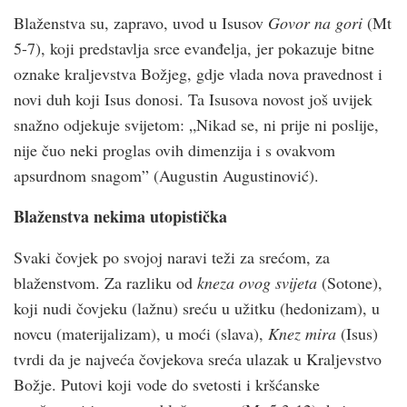
Blaženstva su, zapravo, uvod u Isusov
Govor na gori
(Mt
5-7), koji predstavlja srce evanđelja, jer pokazuje bitne
oznake kraljevstva Božjeg, gdje vlada nova pravednost i
novi duh koji Isus donosi. Ta Isusova novost još uvijek
snažno odjekuje svijetom: „Nikad se, ni prije ni poslije,
nije čuo neki proglas ovih dimenzija i s ovakvom
apsurdnom snagom” (Augustin Augustinović).
Blaženstva nekima utopistička
Svaki čovjek po svojoj naravi teži za srećom, za
blaženstvom. Za razliku od
kneza ovog svijeta
(Sotone),
koji nudi čovjeku (lažnu) sreću u užitku (hedonizam), u
novcu (materijalizam), u moći (slava),
Knez mira
(Isus)
tvrdi da je najveća čovjekova sreća ulazak u Kraljevstvo
Božje. Putovi koji vode do svetosti i krš­ćanske