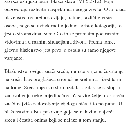
savršenosti jesu osam blaženstava (Mt 5,3-12), koja
odgovaraju različitim aspektima našega života. Ova razna
blaženstva ne pretpostavljaju, naime, različite vrste
osoba, nego se uvijek radi o jednoj te istoj kategoriji, to
jest o siromasima, samo što ih se promatra pod raznim
vidovima i u raznim situacijama života. Prema tome,
glavno blaženstvo jest prvo, a ostala su samo njegove
varijante.
Blaženstvo, ovdje, znači sreću, i u isto vrijeme čestitanje
na sreći. Isus proglašava siromašne sretnima i čestita im
na tome. Sreća nije isto što i užitak. Užitak se sastoji u
zadovoljenju neke pojedinačne i časovite želje, dok sreća
znači najviše zadovoljenje cijeloga bića, i to potpuno. U
blaženstvima Isus pokazuje gdje se nalazi ta najveća
sreća i čestita onima koji se nalaze u tom stanju.