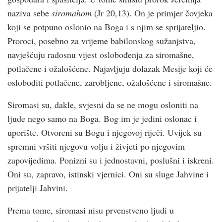
naziva sebe
siromahom
(Jr 20,13). On je primjer čovjeka
koji se potpuno oslonio na Boga i s njim se sprijateljio.
Proroci, posebno za vrijeme babilonskog sužanjstva,
navješ­ćuju radosnu vijest oslobođenja za siromašne,
potlačene i ožaloš­ćene. Najavljuju dolazak Mesije koji će
osloboditi potlačene, zarobljene, ožaloš­ćene i siromašne.
Siromasi su, dakle, svjesni da se ne mogu osloniti na
ljude nego samo na Boga. Bog im je jedini oslonac i
uporište. Otvoreni su Bogu i njegovoj riječi. Uvijek su
spremni vršiti njegovu volju i živjeti po njegovim
zapovijedima. Ponizni su i jednostavni, poslušni i iskreni.
Oni su, zapravo, istinski vjernici. Oni su sluge Jahvine i
prijatelji Jahvini.
Prema tome, siromasi nisu prvenstveno ljudi u