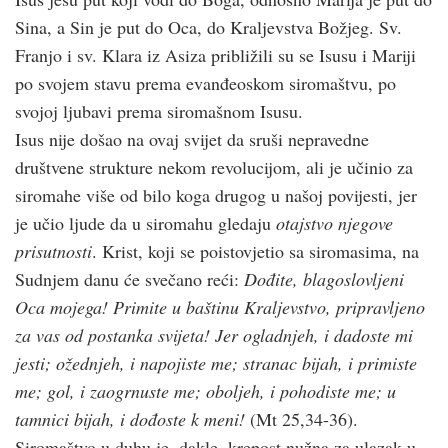
Sina, a Sin je put do Oca, do Kraljevstva Božjeg. Sv.
Franjo i sv. Klara iz Asiza približili su se Isusu i Mariji
po svojem stavu prema evanđeoskom siromaštvu, po
svojoj ljubavi prema siromašnom Isusu.
Isus nije došao na ovaj svijet da sruši nepravedne
društvene strukture nekom revolucijom, ali je učinio za
siromahe više od bilo koga drugog u našoj povijesti, jer
je učio ljude da u siromahu gledaju
otajstvo njegove
prisutnosti
. Krist, koji se poistovjetio sa siromasima, na
Sudnjem danu će svečano reći:
Dođite, blagoslovljeni
Oca mojega! Primite u baštinu Kraljevstvo, pripravljeno
za vas od postanka svijeta! Jer ogladnjeh, i dadoste mi
jesti; ožednjeh, i napojiste me; stranac bijah, i primiste
me; gol, i zaogrnuste me; oboljeh, i pohodiste me; u
tamnici bijah, i dođoste k meni!
(Mt 25,34-36).
Siromaštvo u duhu je, dakle, krepost nužna za ulazak u