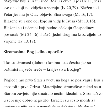
blaženije
koji slušaju riječ Božju i čuvaju je (Lk 11,28) i
sve one koji ne vidješe a vjeruju (Iv 20,29). Blažen je i
Petar jer mu je Otac objavio Sina svoga (Mt 16,17).
Blažene su i one oči koje su vidjele Isusa (Mt 13,16).
Blaženi su i učenici koji budno očekuju Gospodinov
povratak (Mt 24,46) služeći jedni drugima kroz cijelo to
vrijeme (Iv 13,17).
Siromasima Bog jedino uporište
Tko su siromasi (duhom) kojima Isus čestita jer su
baštinici najveće sreće – kraljevstva Božjeg?
Pogledajmo prvo Stari zavjet, na koga se pozivaju i Isus i
apostoli i prva Crk­va. Materijalno siromaštvo nikad se u
Starom zavjetu nije smatralo nečim idealnim. Siromaštvo
u sebi nije dobro nego zlo. Izraelci su često molili za
umjereno uživanje u zemaljskim dobrima:
Ne daj mi