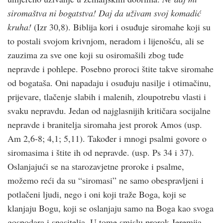
siromaštva ni bogatstva! Daj da uživam svoj komadić
kruha!
(Izr 30,8). Biblija kori i osuđuje siromahe koji su
to postali svojom krivnjom, neradom i lijenoš­ću, ali se
zauzima za sve one koji su osiromašili zbog tuđe
nepravde i pohlepe. Posebno proroci štite takve siromahe
od bogataša. Oni napadaju i osuđuju nasilje i otimačinu,
prijevare, tlačenje slabih i malenih, zloupotrebu vlasti i
svaku nepravdu. Jedan od najglasnijih kritičara socijalne
nepravde i branitelja siromaha jest prorok Amos (usp.
Am 2,6-8; 4,1; 5,11). Također i mnogi psalmi govore o
siromasima i štite ih od nepravde. (usp. Ps 34 i 37).
Oslanjajući se na starozavjetne proroke i psalme,
možemo reći da su “siromasi” ne samo obespravljeni i
potlačeni ljudi, nego i oni koji traže Boga, koji se
klanjaju Bogu, koji se oslanjaju samo na Boga kao svoga
gospodara i spasitelja. U tome smislu prorok Jeremija