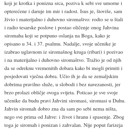
koji je krotka i ponizna srca, poziva k sebi sve umorne i
opterećene i daruje im mir i radost. Isus je, štoviše, sam
živio i materijalno i duhovno siromaštvo: rodio se u štali
i radio tesarske poslove i postao oličenje onog Jahvina
siromaha koji se potpuno oslanja na Boga, kako je
opisano u 34. i 37. psalmu. Nadalje, svoje učenike je
izabrao uglavnom iz siromašnog kruga (ribari) i pozivao
i na materijalno i duhovno siromaštvo. Tražio je od njih
da se odreknu vremenitih dobara kako bi mogli primiti i
posjedovati vječna dobra. Učio ih je da se zemaljskim
dobrima pravilno služe, u slobodi i bez navezanosti, jer
brzo prolazi obličje ovoga svijeta. Poticao je sve svoje
učenike da budu pravi Jahvini siromasi, siromasi u Duhu.
Jahvin siromah dobro zna da sam po sebi nema ništa,
nego sve prima od Jahve: i život i hranu i spasenje. Zbog
toga je siromah i ponizan i zahvalan. Nije poput farizeja