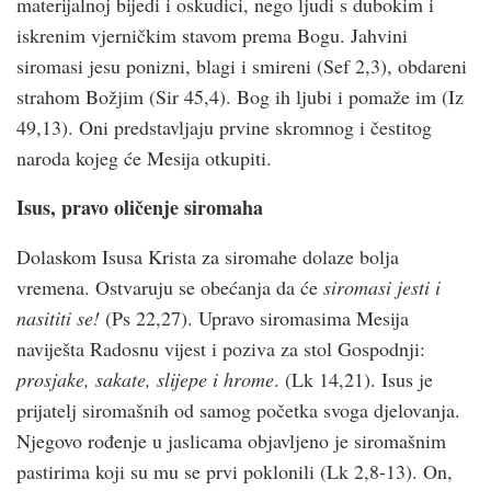
materijalnoj bijedi i oskudici, nego ljudi s dubokim i
iskrenim vjerničkim stavom prema Bogu. Jahvini
siromasi jesu ponizni, blagi i smireni (Sef 2,3), obdareni
strahom Božjim (Sir 45,4). Bog ih ljubi i pomaže im (Iz
49,13). Oni predstavljaju prvine skromnog i čestitog
naroda kojeg će Mesija otkupiti.
Isus, pravo oličenje siromaha
Dolaskom Isusa Krista za siromahe dolaze bolja
vremena. Ostvaruju se obećanja da će
siromasi jesti i
nasititi se!
(Ps 22,27). Upravo siromasima Mesija
naviješta Radosnu vijest i poziva za stol Gospodnji:
prosjake, sakate, slijepe i hrome
. (Lk 14,21). Isus je
prijatelj siromašnih od samog početka svoga djelovanja.
Njegovo rođenje u jaslicama objavljeno je siromašnim
pastirima koji su mu se prvi poklonili (Lk 2,8-13). On,