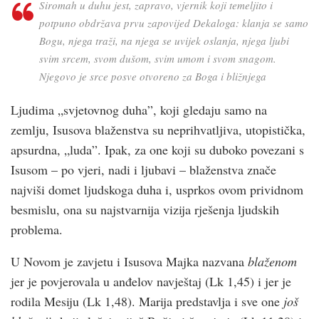
Siromah u duhu jest, zapravo, vjernik koji temeljito i
potpuno obdržava prvu zapovijed Dekaloga: klanja se samo
Bogu, njega traži, na njega se uvijek oslanja, njega ljubi
svim srcem, svom dušom, svim umom i svom snagom.
Njegovo je srce posve otvoreno za Boga i bližnjega
Ljudima „svjetovnog duha”, koji gledaju samo na
zemlju, Isusova blaženstva su neprihvatljiva, utopistička,
apsurdna, „luda”. Ipak, za one koji su duboko povezani s
Isusom – po vjeri, nadi i ljubavi – blaženstva znače
najviši domet ljudskoga duha i, usprkos ovom prividnom
besmislu, ona su najstvarnija vizija rješenja ljudskih
problema.
U Novom je zavjetu i Isusova Majka nazvana
blaženom
jer je povjerovala u anđelov navještaj (Lk 1,45) i jer je
rodila Mesiju (Lk 1,48). Marija predstavlja i sve one
još