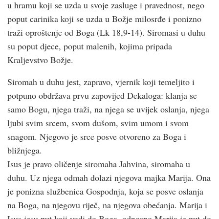
u hramu koji se uzda u svoje zasluge i pravednost, nego
poput carinika koji se uzda u Božje milosrđe i ponizno
traži oproštenje od Boga (Lk 18,9-14). Siromasi u duhu
su poput djece, poput malenih, kojima pripada
Kraljevstvo Božje.
Siromah u duhu jest, zapravo, vjernik koji temeljito i
potpuno obdržava prvu zapovijed Dekaloga: klanja se
samo Bogu, njega traži, na njega se uvijek oslanja, njega
ljubi svim srcem, svom dušom, svim umom i svom
snagom. Njegovo je srce posve otvoreno za Boga i
bližnjega.
Isus je pravo oličenje siromaha Jahvina, siromaha u
duhu. Uz njega odmah dolazi njegova majka Marija. Ona
je ponizna službenica Gospodnja, koja se posve oslanja
na Boga, na njegovu riječ, na njegova obećanja. Marija i
Isus jesu put koji vodi do Boga, odnosno Marija je put do